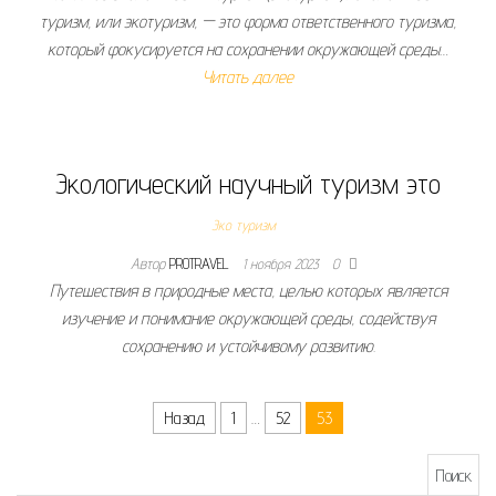
туризм, или экотуризм, — это форма ответственного туризма,
который фокусируется на сохранении окружающей среды…
Читать далее
Экологический научный туризм это
Эко туризм
Автор
PROTRAVEL
1 ноября 2023
0
Путешествия в природные места, целью которых является
изучение и понимание окружающей среды, содействуя
сохранению и устойчивому развитию.
Пагинация записей
Назад
1
…
52
53
Найти: