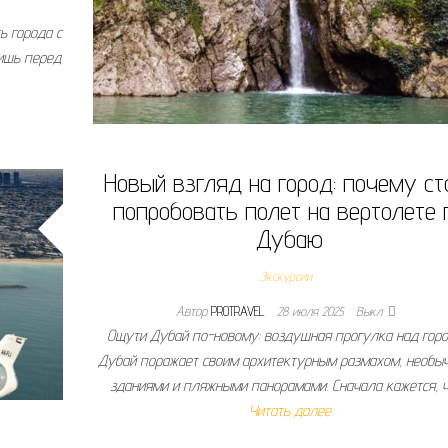
ь города с
лишь перед
Новый взгляд на город: почему ст
попробовать полет на вертолете 
Дубаю
Экскурсии
Автор
PROTRAVEL
28 июля 2025
Выкл.
Ощути Дубай по-новому: воздушная прогулка над гор
Дубай поражает своим архитектурным размахом, необы
зданиями и пляжными панорамами. Сначала кажется, 
Читать далее