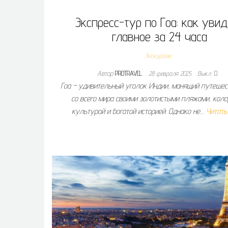
Экспресс-тур по Гоа: как уви
главное за 24 часа
Экскурсии
Автор
PROTRAVEL
28 февраля 2025
Выкл.
Гоа – удивительный уголок Индии, манящий путешес
со всего мира своими золотистыми пляжами, коло
культурой и богатой историей. Однако не…
Читать