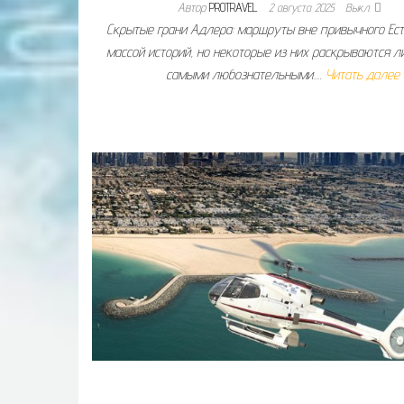
Автор
PROTRAVEL
2 августа 2025
Выкл.
Скрытые грани Адлера: маршруты вне привычного Ест
массой историй, но некоторые из них раскрываются 
самыми любознательными.…
Читать далее