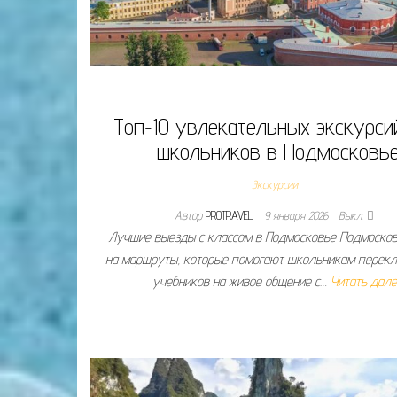
Топ‑10 увлекательных экскурси
школьников в Подмосковь
Экскурсии
Автор
PROTRAVEL
9 января 2026
Выкл.
Лучшие выезды с классом в Подмосковье Подмоско
на маршруты, которые помогают школьникам перекл
учебников на живое общение с…
Читать дал