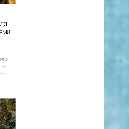
уда
иями
ит о
ся с
лее