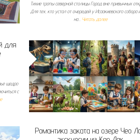
Тихие тропы северной столицы Город вне привычных от
Для тех, кто устал от очередей у Исаакиевского собора 
на…
Читать далее
й для
е
вье щедро
ючиться с
ее
Романтика заката на озере Чео Ла
экскурсии из Као Лак