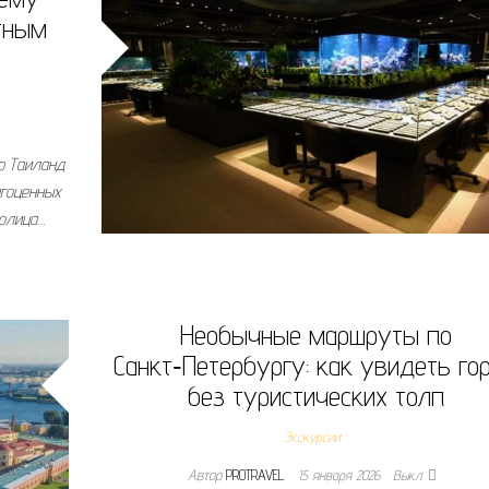
тным
р Таиланд
агоценных
толица…
Необычные маршруты по
Санкт‑Петербургу: как увидеть го
без туристических толп
Экскурсии
Автор
PROTRAVEL
15 января 2026
Выкл.