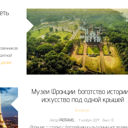
деть
твенников
ритной
 далее
Музеи Франции: богатство истории
искусства под одной крышей
Экскурсии
Автор
PROTRAVEL
4 ноября 2024
Выкл.
Франция — страна с богатейшим культурным наследием