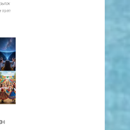
крыток
и толп
н: