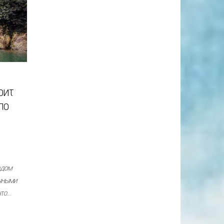
оит
по
одом
чными
что…