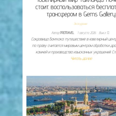
стоит воспользоваться беспла
трансфером в Gems Gallery
Экскурсии
Автор
PROTRAVEL
1 августа 2026
Выкл.
Сокровища Бангкока: путешествие в ювелирный цент
по праву считается мировым центром обработки др
камней и производства изысканных украшений. С
Читать далее