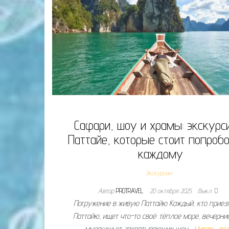
Сафари, шоу и храмы: экскурс
Паттайе, которые стоит попроб
каждому
Экскурсии
Автор
PROTRAVEL
20 октября 2025
Выкл.
Погружение в живую Паттайю Каждый, кто приез
Паттайю, ищет что-то своё: тёплое море, вечерние
мурашки от захватывающих шоу…
Читать да