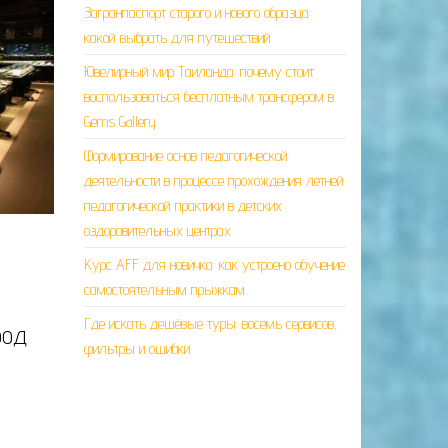
Загранпаспорт старого и нового образца:
какой выбрать для путешествий
Ювелирный мир Таиланда: почему стоит
воспользоваться бесплатным трансфером в
Gems Gallery
Формирование основ педагогической
деятельности в процессе прохождения летней
педагогической практики в детских
оздоровительных центрах
Курс AFF для новичка: как устроено обучение
самостоятельным прыжкам
Где искать дешёвые туры: восемь сервисов,
род
фильтры и ошибки