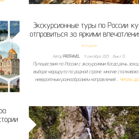
Экскурсионные туры по России: к
отправиться за яркими впечатлен
Экскурсии
Автор
PROTRAVEL
4 сентября 2025
Выкл.
Путешествия по России с экскурсиями Когда речь заход
выборе маршрута по родной стране, многие сталкивают
невероятным разнообразием направлений.…
Читать да
а:
стории