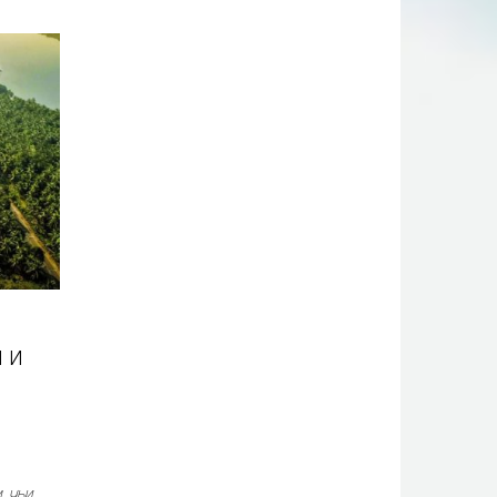
 и
, чьи