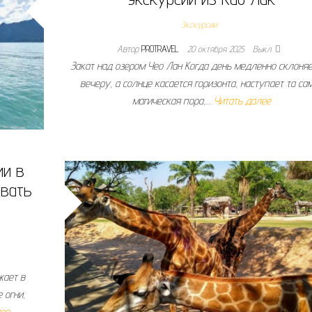
Экскурсии
Автор
PROTRAVEL
20 октября 2025
Выкл.
Закат над озером Чео Лан Когда день медленно склоняе
вечеру, а солнце касается горизонта, наступает та са
магическая пора,…
Читать далее
ии в
овать
жает в
 огни,
лее