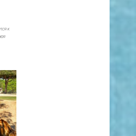
тся к
мая