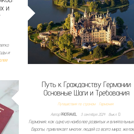
х и
​
легко
оды и
алее
Путь к Гражданству Германии:
Основные Шаги и Требования
Путешествия по странам
Германия
Автор
PROTRAVEL
3 сентября 2024
Выкл.
Германия, как одна из наиболее развитых и влиятельных
Европы, привлекает многих людей со всего мира, жел