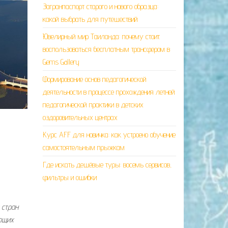
Загранпаспорт старого и нового образца:
какой выбрать для путешествий
Ювелирный мир Таиланда: почему стоит
воспользоваться бесплатным трансфером в
Gems Gallery
Формирование основ педагогической
деятельности в процессе прохождения летней
педагогической практики в детских
оздоровительных центрах
Курс AFF для новичка: как устроено обучение
самостоятельным прыжкам
Где искать дешёвые туры: восемь сервисов,
фильтры и ошибки
 стран
ающих