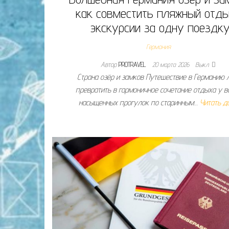
как совместить пляжный отды
экскурсии за одну поездку
Германия
Автор
PROTRAVEL
20 марта 2026
Выкл.
Страна озёр и замков Путешествие в Германию 
превратить в гармоничное сочетание отдыха у в
насыщенных прогулок по старинным…
Читать д