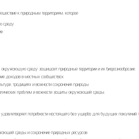
тешествие к природным территориям, которое:
ю среду.
е.
а окружающую среду защищает природные территории и их биоразнообразие.
ние доходов в местных сообществах.
ьтуре, традициях и важности сохранения природы.
огических проблем и важности защиты окружающей среды.
ое удовлетворяет потребности настоящего без ущерба для будущих поколений. 
ужающей среды и сохранение природных ресурсов.