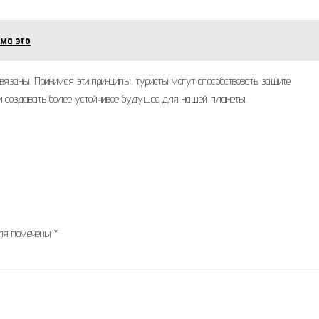
ма это
связаны. Принимая эти принципы, туристы могут способствовать защите
 создавать более устойчивое будущее для нашей планеты.
оля помечены
*