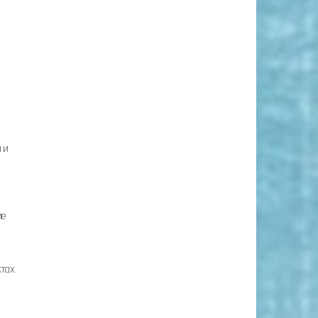
 и
ие
тах.