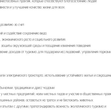
знеспособных практик, которые способствуют благосостоянию людей.
ивности и улучшение качества жизни для всех.
развитию за счет:
й и содействие сохранению вида.
 экономического роста и социального развития.
и защиты окружающей среды и поощрение изменения поведения.
вание доходов от туризма для поддержки исследований, управления парками
или электрического транспорта, использование устойчивого жилья и сокращен
бычаями, традициями и дресс-кодами.
у местных предприятий, наем местных гидов и участие в общественных проек
шенных районов, оставаться на тропах и не беспокоить животных.
 опытом с другими, пропагандировать важность экологического туризма и