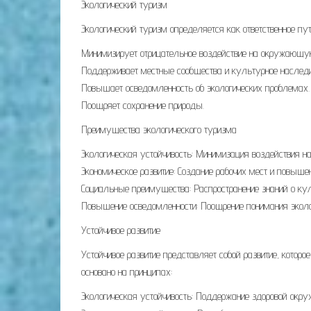
Экологический туризм
Экологический туризм определяется как ответственное пу
Минимизирует отрицательное воздействие на окружающу
Поддерживает местные сообщества и культурное наследи
Повышает осведомленность об экологических проблемах.
Поощряет сохранение природы.
Преимущества экологического туризма
Экологическая устойчивость: Минимизация воздействия н
Экономическое развитие: Создание рабочих мест и повыше
Социальные преимущества: Распространение знаний о кул
Повышение осведомленности: Поощрение понимания экол
Устойчивое развитие
Устойчивое развитие представляет собой развитие, котор
основано на принципах:
Экологическая устойчивость: Поддержание здоровой окр