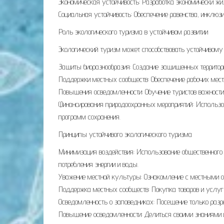
Экономическая устойчивость: Разработка экономически жи
Социальная устойчивость: Обеспечение равенства, инклюз
Роль экологического туризма в устойчивом развитии
Экологический туризм может способствовать устойчивому 
Защиты биоразнообразия: Создание защищенных территори
Поддержки местных сообществ: Обеспечение рабочих мест,
Повышения осведомленности: Обучение туристов важност
Финансирования природоохранных мероприятий: Использо
программ сохранения.
Принципы устойчивого экологического туризма
Минимизация воздействия: Использование общественного 
потребления энергии и воды.
Уважение местной культуры: Ознакомление с местными о
Поддержка местных сообществ: Покупка товаров и услуг 
Осведомленность о заповедниках: Посещение только разре
Повышение осведомленности: Делиться своими знаниями и