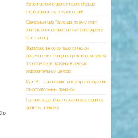
Загранпаспорт старого и нового образца:
какой выбрать для путешествий
Ювелирный мир Таиланда: почему стоит
воспользоваться бесплатным трансфером в
Gems Gallery
Формирование основ педагогической
деятельности в процессе прохождения летней
педагогической практики в детских
оздоровительных центрах
Курс AFF для новичка: как устроено обучение
самостоятельным прыжкам
Где искать дешёвые туры: восемь сервисов,
фильтры и ошибки
Оно