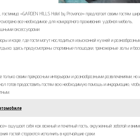
 гостиница «GARDEN HILLS Hotel by Provence» предлагает своим гостям шир
дусмотрено все необходимое для комфортного проживания: удобная мебель,
кошными аксессуарами.
бары и кафе, где гости могут насладиться изысканной кухней и разнообразны
о отдыха здесь предусмотрены спортивные площадки, тренажерные залы и бас
е только своим прекрасным интерьером и разнообразными развлечениями, но 
нал готов предоставить гостям всю необходимую помощь и информацию, чтоб
тным.
автомобиле
ce» ощущает себя как важный и почетный гость, окруженный заботой и вним
ния гостей стараются исполнить в кратчайшие сроки.