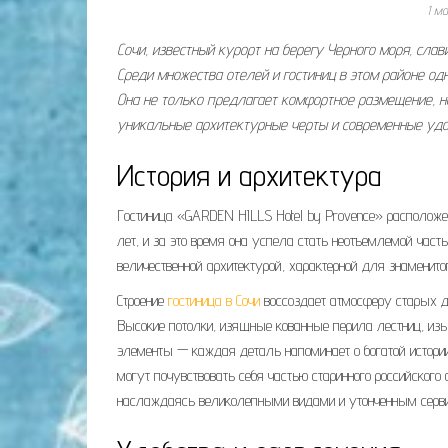
1 м
Сочи, известный курорт на берегу Черного моря, сла
Среди множества отелей и гостиниц в этом районе од
Она не только предлагает комфортное размещение, но
уникальные архитектурные черты и современные удо
История и архитектура
Гостиница «GARDEN HILLS Hotel by Provence» расположена
лет, и за это время она успела стать неотъемлемой часть
величественной архитектурой, характерной для знаменитог
Строение
гостиница в Сочи
воссоздает атмосферу старых да
Высокие потолки, изящные кованные перила лестниц, из
элементы — каждая деталь напоминает о богатой истории 
могут почувствовать себя частью старинного российского 
наслаждаясь великолепными видами и утонченным серв