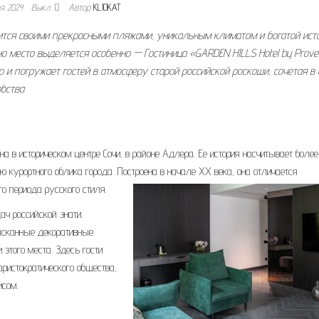
ая 2024
Выкл.
Автор
KLIOKAT
вится своими прекрасными пляжами, уникальным климатом и богатой исто
но место выделяется особенно — Гостиница «GARDEN HILLS Hotel by Prove
 и погружает гостей в атмосферу старой российской роскоши, сочетая в 
бства.
 в историческом центре Сочи, в районе Адлера. Ее история насчитывает более
ю курортного облика города. Построена в начале XX века, она отличается
о периода русского стиля.
ч российской знати.
ысканные декоративные
этого места. Здесь гости
аристократического общества,
исом.