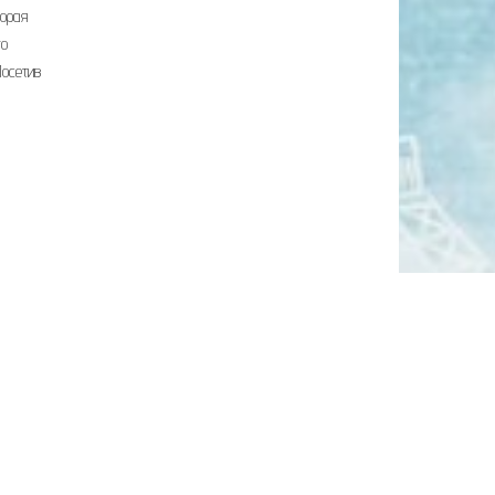
торая
го
Посетив