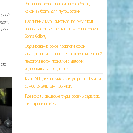
Загранпаспорт старого и нового образца:
какой выбрать для путешествий
рией.
Ювелирный мир Таиланда: почему стоит
nce».
воспользоваться бесплатным трансфером в
себе
Gems Gallery
Формирование основ педагогической
деятельности в процессе прохождения летней
педагогической практики в детских
 ста
оздоровительных центрах
Курс AFF для новичка: как устроено обучение
самостоятельным прыжкам
Где искать дешёвые туры: восемь сервисов,
фильтры и ошибки