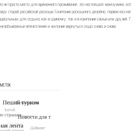
то не просто место для временного проживания, это настоящая жемчужина, ко
ру старой российской роскоши. Сочетание роскошного дизайна, первоклассно
 идеальным для отдыха как в одиночку, так и в компании семьи или друзей. 
й незабываемые впечатления и желание вернуться сюда снова и снова.
 МЕТОК