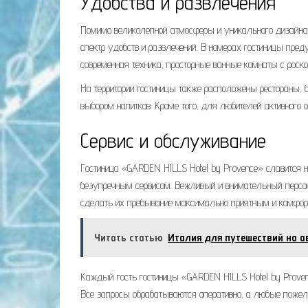
Удобства и развлечения
Помимо великолепной атмосферы и уникального дизайна,
спектр удобств и развлечений. В номерах гостиницы пре
современная техника, просторные ванные комнаты с рос
На территории гостиницы также расположены рестораны, 
выбором напитков. Кроме того, для любителей активног
Сервис и обслуживание
Гостиница «GARDEN HILLS Hotel by Provence» славится н
безупречным сервисом. Вежливый и внимательный персо
сделать их пребывание максимально приятным и комфор
Читать статью
Италия для путешествий на 
Каждый гость гостиницы «GARDEN HILLS Hotel by Proven
Все запросы обрабатываются оперативно, а любые пожела