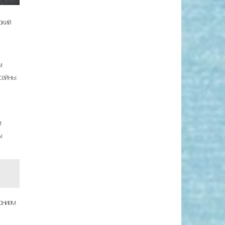
окий
м
сейны.
и
ы
анием.