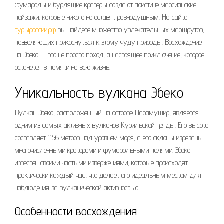
фумаролы и бурлящие кратеры создают поистине марсианские
пейзажи, которые никого не оставят равнодушным. На сайте
турыроссии.рф
вы найдете множество увлекательных маршрутов,
позволяющих прикоснуться к этому чуду природы. Восхождение
на Эбеко — это не просто поход, а настоящее приключение, которое
останется в памяти на всю жизнь.
Уникальность вулкана Эбеко
Вулкан Эбеко, расположенный на острове Парамушир, является
одним из самых активных вулканов Курильской гряды. Его высота
составляет 1156 метров над уровнем моря, а его склоны изрезаны
многочисленными кратерами и фумарольными полями. Эбеко
известен своими частыми извержениями, которые происходят
практически каждый час, что делает его идеальным местом для
наблюдения за вулканической активностью.
Особенности восхождения