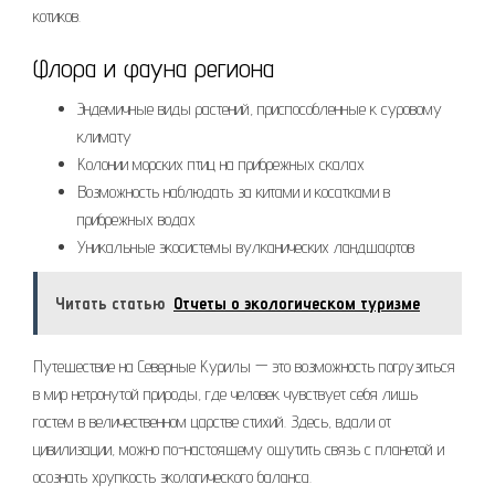
котиков.
Флора и фауна региона
Эндемичные виды растений, приспособленные к суровому
климату
Колонии морских птиц на прибрежных скалах
Возможность наблюдать за китами и косатками в
прибрежных водах
Уникальные экосистемы вулканических ландшафтов
Читать статью
Отчеты о экологическом туризме
Путешествие на Северные Курилы — это возможность погрузиться
в мир нетронутой природы, где человек чувствует себя лишь
гостем в величественном царстве стихий. Здесь, вдали от
цивилизации, можно по-настоящему ощутить связь с планетой и
осознать хрупкость экологического баланса.