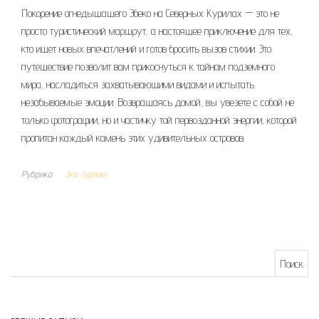
Покорение огнедышащего Эбеко на Северных Курилах — это не
просто туристический маршрут, а настоящее приключение для тех,
кто ищет новых впечатлений и готов бросить вызов стихии. Это
путешествие позволит вам прикоснуться к тайнам подземного
мира, насладиться захватывающими видами и испытать
незабываемые эмоции. Возвращаясь домой, вы увезете с собой не
только фотографии, но и частичку той первозданной энергии, которой
пропитан каждый камень этих удивительных островов.
Рубрика
Эко туризм
Найти: