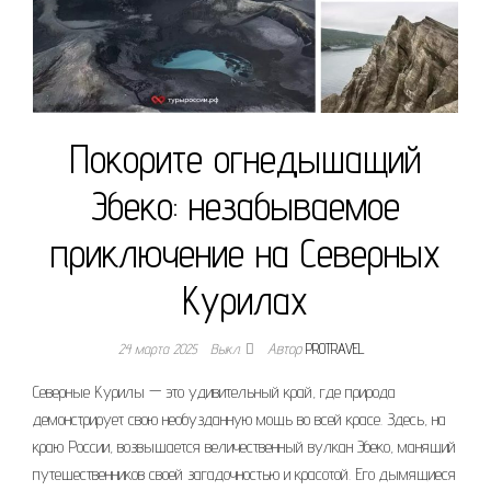
Покорите огнедышащий
Эбеко: незабываемое
приключение на Северных
Курилах
24 марта 2025
Выкл.
Автор
PROTRAVEL
Северные Курилы — это удивительный край, где природа
демонстрирует свою необузданную мощь во всей красе. Здесь, на
краю России, возвышается величественный вулкан Эбеко, манящий
путешественников своей загадочностью и красотой. Его дымящиеся