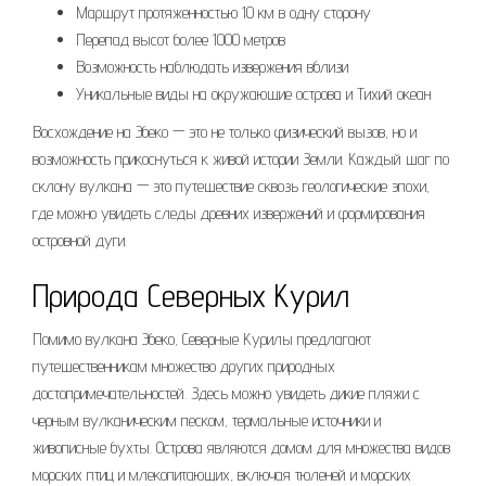
Маршрут протяженностью 10 км в одну сторону
Перепад высот более 1000 метров
Возможность наблюдать извержения вблизи
Уникальные виды на окружающие острова и Тихий океан
Восхождение на Эбеко — это не только физический вызов, но и
возможность прикоснуться к живой истории Земли. Каждый шаг по
склону вулкана — это путешествие сквозь геологические эпохи,
где можно увидеть следы древних извержений и формирования
островной дуги.
Природа Северных Курил
Помимо вулкана Эбеко, Северные Курилы предлагают
путешественникам множество других природных
достопримечательностей. Здесь можно увидеть дикие пляжи с
черным вулканическим песком, термальные источники и
живописные бухты. Острова являются домом для множества видов
морских птиц и млекопитающих, включая тюленей и морских