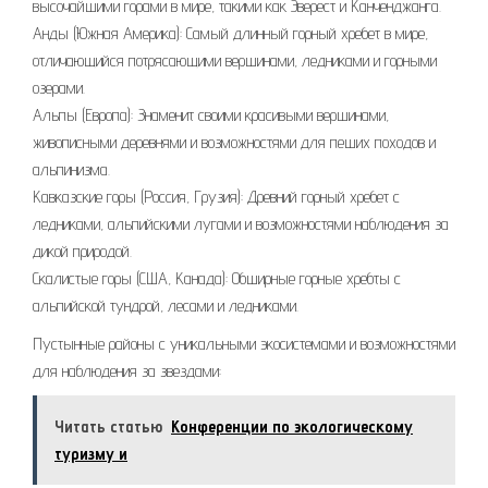
высочайшими горами в мире, такими как Эверест и Канченджанга.
Анды (Южная Америка): Самый длинный горный хребет в мире,
отличающийся потрясающими вершинами, ледниками и горными
озерами.
Альпы (Европа): Знаменит своими красивыми вершинами,
живописными деревнями и возможностями для пеших походов и
альпинизма.
Кавказские горы (Россия, Грузия): Древний горный хребет с
ледниками, альпийскими лугами и возможностями наблюдения за
дикой природой.
Скалистые горы (США, Канада): Обширные горные хребты с
альпийской тундрой, лесами и ледниками.
Пустынные районы с уникальными экосистемами и возможностями
для наблюдения за звездами:
Читать статью
Конференции по экологическому
туризму и