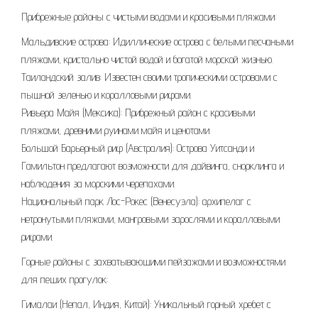
Прибрежные районы с чистыми водами и красивыми пляжами:
Мальдивские острова: Идиллические острова с белыми песчаными
пляжами, кристально чистой водой и богатой морской жизнью.
Таиландский залив: Известен своими тропическими островами с
пышной зеленью и коралловыми рифами.
Ривьера Майя (Мексика): Прибрежный район с красивыми
пляжами, древними руинами майя и ценотами.
Большой Барьерный риф (Австралия): Острова Уитсанди и
Гамильтон предлагают возможности для дайвинга, снорклинга и
наблюдения за морскими черепахами.
Национальный парк Лос-Рокес (Венесуэла): архипелаг с
нетронутыми пляжами, мангровыми зарослями и коралловыми
рифами.
Горные районы с захватывающими пейзажами и возможностями
для пеших прогулок:
Гималаи (Непал, Индия, Китай): Уникальный горный хребет с