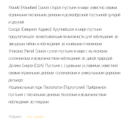
Намиб (Намибия): Самая старая пустыня в мире, известна своими
огромными песчаными дюнами и разнообразной пустынной флорой
и фауной.
Сахара (Северная Африка): Крупнейшая в мире пустыня,
предлагающая захватывающие возможности для наблюдения за
звездным небом и наблюдения за кочевыми племенами.
Атакама (Чили): Самая сухая пустыня в мире с вулканами,
солончаками и возможностями наблюдения за дикой природой.
Долина Смерти (США): Пустыня с суровыми условиями, известная
своими огромными дюнами, солончаками и уникальными формами
рельефа.
Национальный парк Пескопаган (Португалия): Прибрежная
пустыня с песчаными дюнами, болотами и возможностями
наблюдения за птицами.
Рубрика
Эко туризм