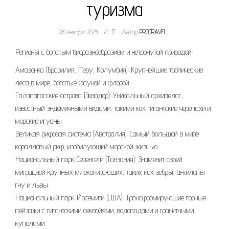
туризма
28 января 2024
0
Автор
PROTRAVEL
Регионы с богатым биоразнообразием и нетронутой природой:
Амазонка (Бразилия, Перу, Колумбия): Крупнейшие тропические
леса в мире, богатые фауной и флорой.
Галапагосские острова (Эквадор): Уникальный архипелаг,
известный эндемичными видами, такими как гигантские черепахи и
морские игуаны.
Великая рифовая система (Австралия): Самый большой в мире
коралловый риф, изобилующий морской жизнью.
Национальный парк Серенгети (Танзания): Знаменит своей
миграцией крупных млекопитающих, таких как зебры, антилопы
гну и львы.
Национальный парк Йосемити (США): Трансформирующие горные
пейзажи с гигантскими секвойями, водопадами и гранитными
куполами.