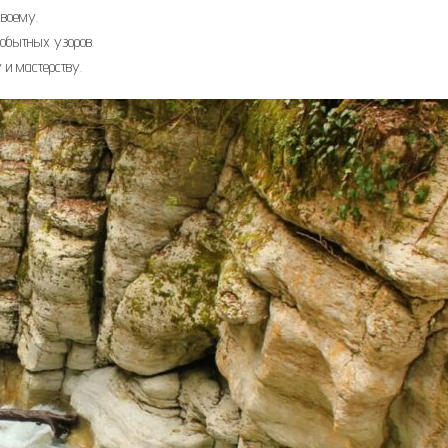
своему.
мобытных узоров.
 и мастерству.