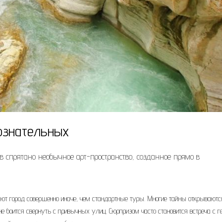
ознательных
в спрятано необычное арт-пространство, созданное прямо в
т город совершенно иначе, чем стандартные туры. Многие тайны открываютс
не боится свернуть с привычных улиц. Сюрпризом часто становится встреча с г