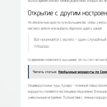
былых времён или вот такими редкостями, которых вы не
Открытие с другим настрое
Не обязательно идти по пути большинства, чтобы узнать 
местного жителя или выбрать обратную дорогу домой.
Всё начинается с малого – один случайный
площадь.
Со временем появляется ощущение, что ты стал частью б
Читать статью
Необычные маршруты по Санкт
Индивидуальные туры Адлера – отличный повод посмотр
маршруты становятся настоящими открытиями. В каждом 
уникальными историями. Путешествие с личным маршрут