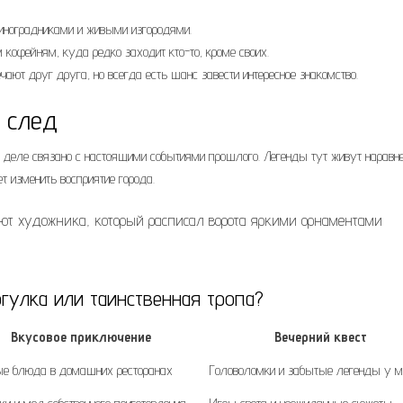
виноградниками и живыми изгородями.
кофейням, куда редко заходит кто-то, кроме своих.
ечают друг друга, но всегда есть шанс завести интересное знакомство.
т след
 деле связано с настоящими событиями прошлого. Легенды тут живут наравне
т изменить восприятие города.
ают художника, который расписал ворота яркими орнаментами
огулка или таинственная тропа?
Вкусовое приключение
Вечерний квест
е блюда в домашних ресторанах
Головоломки и забытые легенды у м