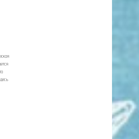
еская
ается
та
здесь