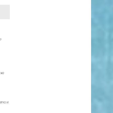
е
аже
егко и