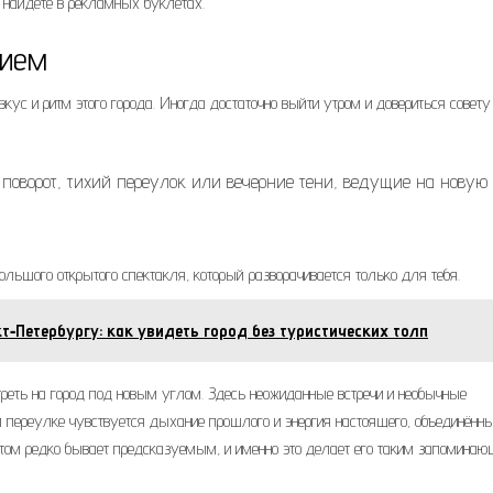
 найдете в рекламных буклетах.
нием
вкус и ритм этого города. Иногда достаточно выйти утром и довериться совету
 поворот, тихий переулок или вечерние тени, ведущие на новую
ольшого открытого спектакля, который разворачивается только для тебя.
‑Петербургу: как увидеть город без туристических толп
еть на город под новым углом. Здесь неожиданные встречи и необычные
переулке чувствуется дыхание прошлого и энергия настоящего, объединённ
ом редко бывает предсказуемым, и именно это делает его таким запоминаю