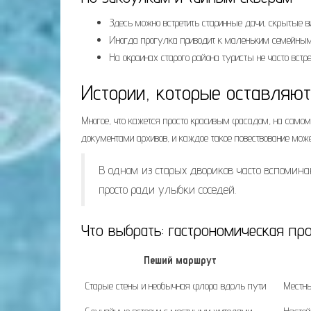
Здесь можно встретить старинные дачи, скрытые 
Иногда прогулка приводит к маленьким семейным 
На окраинах старого района туристы не часто встр
Истории, которые оставляю
Многое, что кажется просто красивым фасадом, на самом
документами архивов, и каждое такое повествование може
В одном из старых двориков часто вспомин
просто ради улыбки соседей.
Что выбрать: гастрономическая пр
Пеший маршрут
Старые стены и необычная флора вдоль пути
Местны