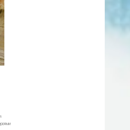
я
ероями