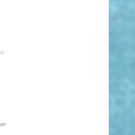
 с
оря