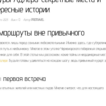
ересные истории
та 2025
Выкл.
Автор
PROTRAVEL
 маршруты вне привычного
крываются лишь перед самыми любознательными. Именно здесь, где субтропич
ся путь к необычному. Многое в этом уголке Черноморского побережья открыв
енное для себя. В этой статье мы расскажем, какие тайны и неординарные мес
длере
. Будьте готовы удивляться на каждом шагу, ведь привычный курорт 
: первая встреча
ам опытных жителей или местных гидов. Многие считают, что для настоящего