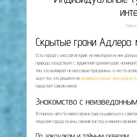
инт
2 авгус
Скрытые грани Адлера:
Есть города с массой историй, но некоторые из них рас
природа соседствует с эффектной архитектурой, начинает
тем, кто выбирает не массовые программы, а что-то особ
ждут тех, кто решится на
индивидуальные экскурсии в А
предстает совсем иначе.
Знакомство с неизведанным
В поисках чего-то нового важно прислушиваться к совет
открытия города нужны свежий взгляд и немного везения.
По закоулкам и тайным скверам