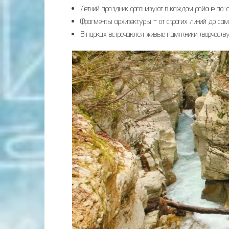
Летний праздник организуют в каждом районе по-
Фрагменты архитектуры – от строгих линий до са
В парках встречаются живые памятники творчеству