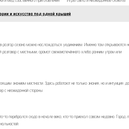
ки и мед собственного приготовления
Игры света и неожиданные сюжеты
тории и искусства под одной крышей
в разгар сезона можно наслаждаться уединением. Именно там открываются н
й разговор с местными, аромат свежеиспечённого хлеба ранним утром или
тоящим знанием местности. Здесь работают не только знания, но и интуиция: д
ер с неожиданной стороны.
о-то перебрался сюда в начале века, кто-то приехал совсем недавно. Город л
нальностей.