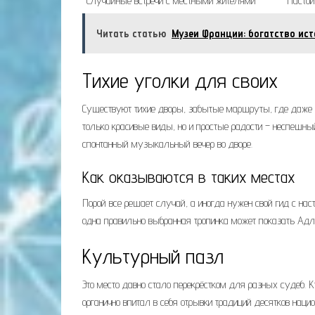
Случайные встречи с местными жителями
Настой
Читать статью
Музеи Франции: богатство ис
Тихие уголки для своих
Существуют тихие дворы, забытые маршруты, где даже 
только красивые виды, но и простые радости – неспешны
спонтанный музыкальный вечер во дворе.
Как оказываются в таких местах
Порой все решает случай, а иногда нужен свой гид с нас
одна правильно выбранная тропинка может показать Адл
Культурный пазл
Это место давно стало перекрёстком для разных судеб. Кт
органично впитал в себя отрывки традиций десятков нацио