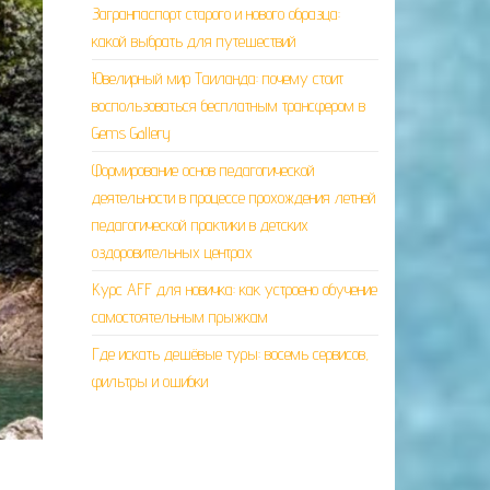
Загранпаспорт старого и нового образца:
какой выбрать для путешествий
Ювелирный мир Таиланда: почему стоит
воспользоваться бесплатным трансфером в
Gems Gallery
Формирование основ педагогической
деятельности в процессе прохождения летней
педагогической практики в детских
оздоровительных центрах
Курс AFF для новичка: как устроено обучение
самостоятельным прыжкам
Где искать дешёвые туры: восемь сервисов,
фильтры и ошибки