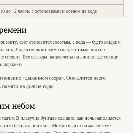
10 до 12 часов, с остановками и обедом на воде
времени
оризонту, свет становится золотым, а вода — будто жидким
молчать. Лодка скользит мимо скал, и отражения гор
не спешит. Все взгляды направлены на линию, где солнце
ую дорожку.
гновение «дыханием озера». Оно длится всего
в памяти на долгие годы.
ким небом
я магия. В плавучих бунгало слышно, как ночь наполняется
а тихо бьётся о понтоны. Можно выйти на маленькую
й воздух окутывает кожу. Это редкое ощущение покоя,