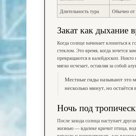
Длительность тура
Обычно от 
Закат как дыхание 
Когда солнце начинает клониться к г
стеклом. Это время, когда хочется за
превращаются в калейдоскоп. Никто 
мягко исчезает, оставляя за собой ал
Местные гиды называют это м
несколько минут, но остаётся 
Ночь под тропичес
После захода солнца наступает друга
жизнью — вдалеке кричит птица, вод
веранду и почувствовать, как влажны