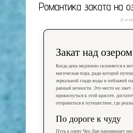
Романтика заката на оз
20 октя
Закат над озеро
Когда день медленно склоняется к веч
магическая пора, ради которой путе
зеркальной глади воды и пейзажей н
равный вечности. Это место не лжет
прикоснуться к этой красоте, достат
отправиться в путешествие, где реаль
По дороге к чуду
Путь к озеру Чео Лан напоминает не