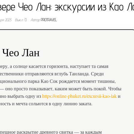
ере Чео Лан: экскурсии из Као Л
бря 2025
Выкл.
Автор
PROTRAVEL
м Чео Лан
еру, а солнце касается горизонта, наступает та самая
шественники отправляются вглубь Таиланда. Среди
ационального парка Као Сок рождается момент тишины,
 — оно просто показывает, каким может быть покой. Чтобы
очно выбрать одну из
https://online-phuket.ru/excursii-kao-lak
и
ность и мечта сольются в одну линию заката.
спешное раскрытие древнего свитка — за каждым