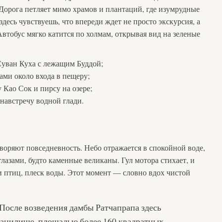
 Дорога петляет мимо храмов и плантаций, где изумрудные
десь чувствуешь, что впереди ждет не просто экскурсия, а
Автобус мягко катится по холмам, открывая вид на зеленые
Суван Куха с лежащим Буддой;
ми около входа в пещеру;
 Као Сок и пирсу на озере;
навстречу водной глади.
воряют повседневность. Небо отражается в спокойной воде,
глазами, будто каменные великаны. Гул мотора стихает, и
и птиц, плеск воды. Этот момент — словно вдох чистой
После возведения дамбы Ратчапрапа здесь
ранилище, площадью более 160 квадратных