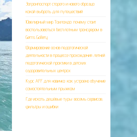
Загранпаспорт старого и нового образца:
какой выбрать для путешествий
Ювелирный мир Таиланда: почему стоит
воспользоваться бесплатным трансфером в
Gems Gallery
Формирование основ педагогической
деятельности в процессе прохождения летней
педагогической практики в детских
оздоровительных центрах
Курс AFF для новичка: как устроено обучение
самостоятельным прыжкам
Где искать дешёвые туры: восемь сервисов,
фильтры и ошибки