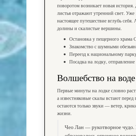
поворотом возникает новая история.
листья отражают утренний свет. Уже з
настоящее путешествие вглубь себя. 
долины и скалистые вершины.
Остановка у пещерного храма 
Знакомство с шумными обезьяна
Переезд к национальному парку
Посадка на лодку, отправление 
Волшебство на воде
Первые минуты на лодке словно раст
а известняковые скалы встают перед 
остаются только звуки — ветер, крик
жизни.
Чео Лан — рукотворное чудо. 
образовалось огромное водох