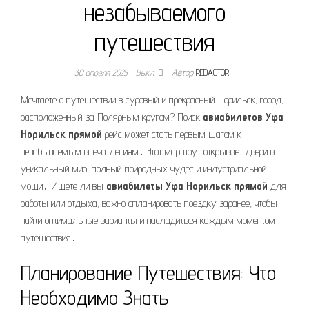
незабываемого
путешествия
30 апреля 2025
Выкл.
Автор
REDACTOR
Мечтаете о путешествии в суровый и прекрасный Норильск, город,
расположенный за Полярным кругом? Поиск
авиабилетов Уфа
Норильск прямой
рейс может стать первым шагом к
незабываемым впечатлениям․ Этот маршрут открывает двери в
уникальный мир, полный природных чудес и индустриальной
мощи․ Ищете ли вы
авиабилеты Уфа Норильск прямой
для
работы или отдыха, важно спланировать поездку заранее, чтобы
найти оптимальные варианты и насладиться каждым моментом
путешествия․
Планирование Путешествия: Что
Необходимо Знать