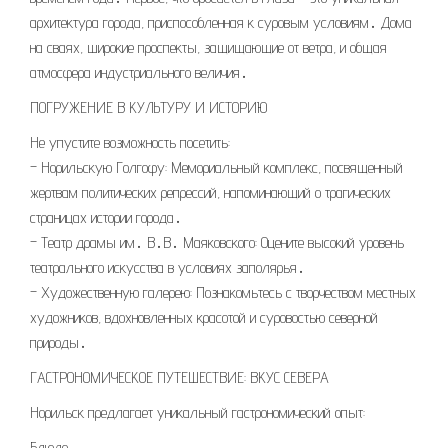
архитектура города, приспособленная к суровым условиям․ Дома
на сваях, широкие проспекты, защищающие от ветра, и общая
атмосфера индустриального величия․
ПОГРУЖЕНИЕ В КУЛЬТУРУ И ИСТОРИЮ
Не упустите возможность посетить:
– Норильскую Голгофу: Мемориальный комплекс, посвященный
жертвам политических репрессий, напоминающий о трагических
страницах истории города․
– Театр драмы им․ В․В․ Маяковского: Оцените высокий уровень
театрального искусства в условиях заполярья․
– Художественную галерею: Познакомьтесь с творчеством местных
художников, вдохновленных красотой и суровостью северной
природы․
ГАСТРОНОМИЧЕСКОЕ ПУТЕШЕСТВИЕ: ВКУС СЕВЕРА
Норильск предлагает уникальный гастрономический опыт:
Блюдо