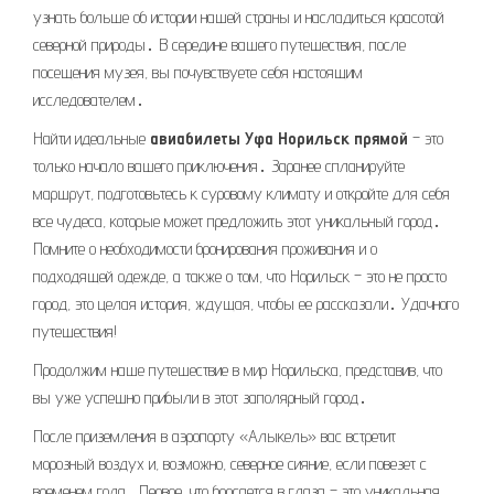
узнать больше об истории нашей страны и насладиться красотой
северной природы․ В середине вашего путешествия, после
посещения музея, вы почувствуете себя настоящим
исследователем․
Найти идеальные
авиабилеты Уфа Норильск прямой
– это
только начало вашего приключения․ Заранее спланируйте
маршрут, подготовьтесь к суровому климату и откройте для себя
все чудеса, которые может предложить этот уникальный город․
Помните о необходимости бронирования проживания и о
подходящей одежде, а также о том, что Норильск – это не просто
город, это целая история, ждущая, чтобы ее рассказали․ Удачного
путешествия!
Продолжим наше путешествие в мир Норильска, представив, что
вы уже успешно прибыли в этот заполярный город․
После приземления в аэропорту «Алыкель» вас встретит
морозный воздух и, возможно, северное сияние, если повезет с
временем года․ Первое, что бросается в глаза – это уникальная