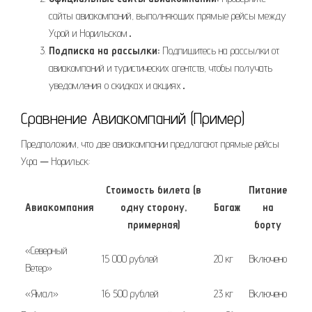
сайты авиакомпаний, выполняющих прямые рейсы между
Уфой и Норильском․
Подписка на рассылки:
Подпишитесь на рассылки от
авиакомпаний и туристических агентств, чтобы получать
уведомления о скидках и акциях․
Сравнение Авиакомпаний (Пример)
Предположим, что две авиакомпании предлагают прямые рейсы
Уфа ─ Норильск:
Стоимость билета (в
Питание
Авиакомпания
одну сторону,
Багаж
на
примерная)
борту
«Северный
15 000 рублей
20 кг
Включено
Ветер»
«Ямал»
16 500 рублей
23 кг
Включено