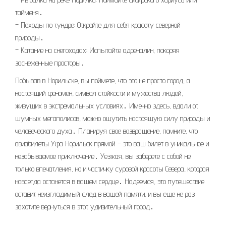
тайменя․
– Походы по тундре: Откройте для себя красоту северной
природы․
– Катание на снегоходах: Испытайте адреналин, покоряя
заснеженные просторы․
Побывав в Норильске, вы поймете, что это не просто город, а
настоящий феномен, символ стойкости и мужества людей,
живущих в экстремальных условиях․ Именно здесь, вдали от
шумных мегаполисов, можно ощутить настоящую силу природы и
человеческого духа․ Планируя свое возвращение, помните, что
авиабилеты Уфа Норильск прямой – это ваш билет в уникальное и
незабываемое приключение․ Уезжая, вы заберете с собой не
только впечатления, но и частичку суровой красоты Севера, которая
навсегда останется в вашем сердце․ Надеемся, это путешествие
оставит неизгладимый след в вашей памяти, и вы еще не раз
захотите вернуться в этот удивительный город․