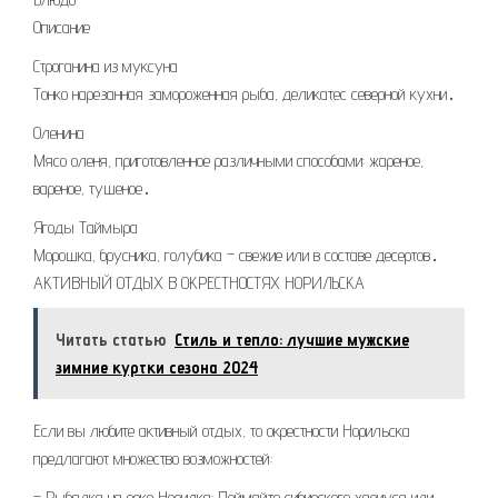
Описание
Строганина из муксуна
Тонко нарезанная замороженная рыба, деликатес северной кухни․
Оленина
Мясо оленя, приготовленное различными способами: жареное,
вареное, тушеное․
Ягоды Таймыра
Морошка, брусника, голубика – свежие или в составе десертов․
АКТИВНЫЙ ОТДЫХ В ОКРЕСТНОСТЯХ НОРИЛЬСКА
Читать статью
Стиль и тепло: лучшие мужские
зимние куртки сезона 2024
Если вы любите активный отдых, то окрестности Норильска
предлагают множество возможностей:
– Рыбалка на реке Норилка: Поймайте сибирского хариуса или