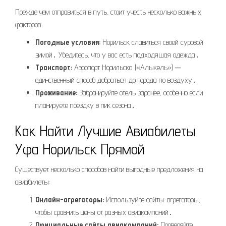
Прежде чем отправиться в путь, стоит учесть несколько важных
факторов:
Погодные условия:
Норильск славиться своей суровой
зимой․ Убедитесь, что у вас есть подходящая одежда․
Транспорт:
Аэропорт Норильска («Алыкель») ─
единственный способ добраться до города по воздуху․
Проживание:
Забронируйте отель заранее, особенно если
планируете поездку в пик сезона․
Как Найти Лучшие Авиабилеты
Уфа Норильск Прямой
Существует несколько способов найти выгодные предложения на
авиабилеты:
Онлайн-агрегаторы:
Используйте сайты-агрегаторы,
чтобы сравнить цены от разных авиакомпаний․
Официальные сайты авиакомпаний:
Проверяйте