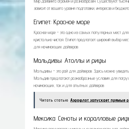
Мир дайвинга огромен и разнообразен. Существуют тысяч
зависит от вашего уровня подготовки, интересов и бюдж
Египет: Красное море
Красное море – это одно из самых популярных мест для д
кристально чистая. Египет предлагает широкий выбор мес
для начинающих дайверов.
Мальдивы: Атоллы и рифы
Мальдивы – это рай для дайверов. Здесь можно увидеть 
Мальдив предлагают разнообразные условия для погруже
начинающих, так и для опытных дайверов.
Читать статью
Аэрофлот запускает прямые р
Мексика: Сеноты и коралловые ри
Мексика предлагает уникальные возможности для дайвин