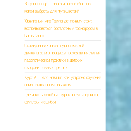
Загранпаспорт старого и нового образца:
какой выбрать для путешествий
Ювелирный мир Таиланда: почему стоит
воспользоваться бесплатным трансфером в
Gems Gallery
Формирование основ педагогической
деятельности в процессе прохождения летней
педагогической практики в детских
оздоровительных центрах
Курс AFF для новичка: как устроено обучение
самостоятельным прыжкам
Где искать дешёвые туры: восемь сервисов,
фильтры и ошибки