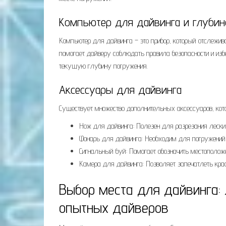
Компьютер для дайвинга и глуби
Компьютер для дайвинга – это прибор, который отслежив
помогает дайверу соблюдать правила безопасности и избе
текущую глубину погружения.
Аксессуары для дайвинга
Существует множество дополнительных аксессуаров, кото
Нож для дайвинга: Полезен для разрезания лески
Фонарь для дайвинга: Необходим для погружений 
Сигнальный буй: Помогает обозначить местоположе
Камера для дайвинга: Позволяет запечатлеть кра
Выбор места для дайвинга:
опытных дайверов