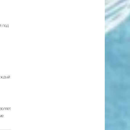
й под
каждый
зволяет
ие.