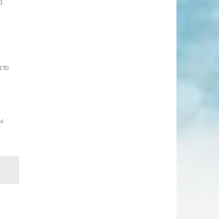
а
сто
лы