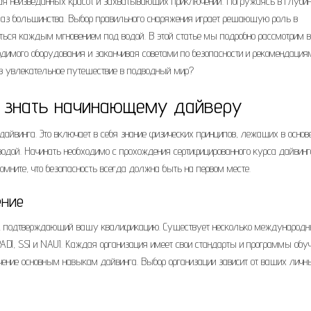
олная неизведанных красот и захватывающих приключений. Погружаясь в глуби
глаз большинства. Выбор правильного снаряжения играет решающую роль в
ться каждым мгновением под водой. В этой статье мы подробно рассмотрим в
одимого оборудования и заканчивая советами по безопасности и рекомендация
 в увлекательное путешествие в подводный мир?
о знать начинающему дайверу
айвинга. Это включает в себя знание физических принципов, лежащих в основ
водой. Начинать необходимо с прохождения сертифицированного курса дайвинг
мните, что безопасность всегда должна быть на первом месте.
ение
ат, подтверждающий вашу квалификацию. Существует несколько международ
ADI, SSI и NAUI. Каждая организация имеет свои стандарты и программы обуч
бучение основным навыкам дайвинга. Выбор организации зависит от ваших личн