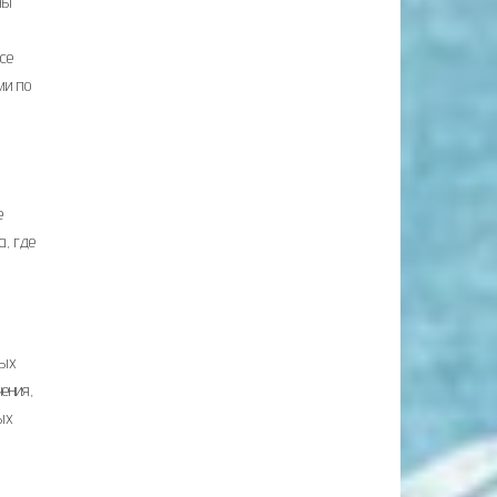
ны
се
ми по
е
а, где
ных
ения,
ых