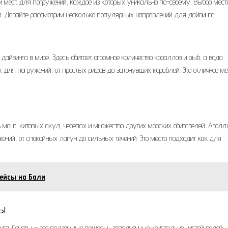
и мест для погружений, каждое из которых уникально по-своему. Выбор мест
ета. Давайте рассмотрим несколько популярных направлений для дайвинга.
айвинга в мире. Здесь обитает огромное количество кораллов и рыб, а вода
т для погружений, от простых рифов до затонувших кораблей. Это отличное ме
мант, китовых акул, черепах и множество других морских обитателей. Атол
ний, от спокойных лагун до сильных течений. Это место подходит как для
ейсы на Бали
фы
га. Сеноты – это подземные пещеры, заполненные кристально чистой водой.