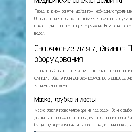
Медицинские аспекты дайвинга
Перед началом занятий дайвингом необходимо пройти мед
Определенные заболевания, такие как сердечно-сосудисты
представлять опасность при погружении. Важно честно с
водой.
Снаряжение для дайвинга: 
оборудования
Правильный выбор снаряжения – это залог безопасности
функцию, обеспечивая дайверу возможность дышать, вид
элемент снаряжения.
Маска, трубка и ласты
Маска обеспечивает четкое зрение под водой. Важно выбр
дышать на поверхности, не поднимая головы из воды. Ла
Существуют различные типы ласт, предназначенные для