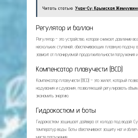
Читать статью
Учан-Су: Крымская Жемчужин
Регулятор и баллон
Регулятор – это устройство, которое снижает давление во
нескольких ступеней, обеспечивающих плавную подачу во
зависит от планируемой продолжительности погружения и
Компенсатор плавучести (BCD)
Компенсатор плавучести (BCD) – это жилет, который позв
надувания и сдувания, позволяющей регулировать объем 
экономить энергию.
Гидрокостюм и боты
Гидрокостюм защищает дайвера от холода под водой. С
температур воды. Боты обеспечивают защиту ног и облег
месте погружения.