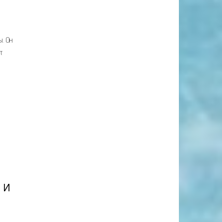
ы. Он
т
 и