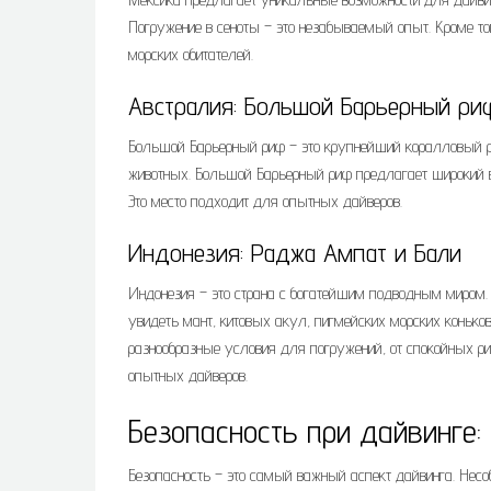
Погружение в сеноты – это незабываемый опыт. Кроме то
морских обитателей.
Австралия: Большой Барьерный ри
Большой Барьерный риф – это крупнейший коралловый риф
животных. Большой Барьерный риф предлагает широкий в
Это место подходит для опытных дайверов.
Индонезия: Раджа Ампат и Бали
Индонезия – это страна с богатейшим подводным миром.
увидеть мант, китовых акул, пигмейских морских коньков
разнообразные условия для погружений, от спокойных ри
опытных дайверов.
Безопасность при дайвинге
Безопасность – это самый важный аспект дайвинга. Нес