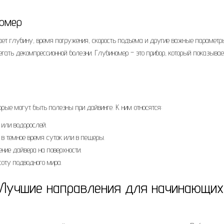
номер
ает глубину, время погружения, скорость подъема и другие важные параметр
гать декомпрессионной болезни. Глубиномер – это прибор, который показывае
рые могут быть полезны при дайвинге. К ним относятся:
 или водорослей.
в темное время суток или в пещеры.
ние дайвера на поверхности.
соту подводного мира.
 Лучшие направления для начинающих