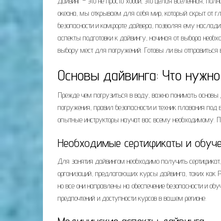
Дайвинг – это не просто хобби, это целая вселенная, п
океана, мы открываем для себя мир, который скрыт от 
безопасности и комфорте дайвера, позволяя ему наслади
аспекты подготовки к дайвингу, начиная от выбора необх
выбору мест для погружений. Готовы ли вы отправиться
Основы дайвинга: Что нужн
Прежде чем погрузиться в воду, важно понимать основы д
погружения, правил безопасности и техник плавания под 
опытные инструкторы научат вас всему необходимому. По
Необходимые сертификаты и обуч
Для занятия дайвингом необходимо получить сертифик
организаций, предлагающих курсы дайвинга, таких как P
но все они направлены на обеспечение безопасности и о
предпочтений и доступности курсов в вашем регионе.