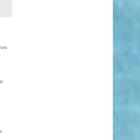
лона
ой
в