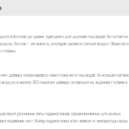
а
здуха в баллоне до уровня, пригодного для дыхания под водой. Он состоит из
здуха. Баллон – это емкость, в которой хранится сжатый воздух. Объем бал
 глубины.
оляет дайверу контролировать свою плавучесть под водой. Он оснащен систем
воздуха в жилете. BCD помогает дайверу оставаться на заданной глубине и
уществуют различные типы гидрокостюмов, предназначенные для разных
чают надевание ласт. Выбор гидрокостюма и бот зависит от температуры воды 