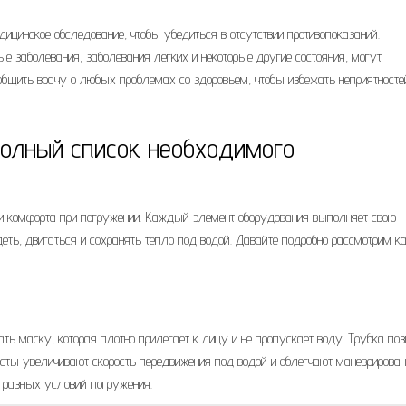
ицинское обследование, чтобы убедиться в отсутствии противопоказаний.
е заболевания, заболевания легких и некоторые другие состояния, могут
ообщить врачу о любых проблемах со здоровьем, чтобы избежать неприятносте
Полный список необходимого
 и комфорта при погружении. Каждый элемент оборудования выполняет свою
еть, двигаться и сохранять тепло под водой. Давайте подробно рассмотрим 
ать маску, которая плотно прилегает к лицу и не пропускает воду. Трубка по
сты увеличивают скорость передвижения под водой и облегчают маневрирован
 разных условий погружения.