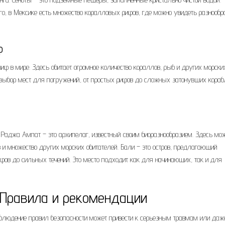
го, в Мексике есть множество коралловых рифов, где можно увидеть разнооб
ф
 в мире. Здесь обитает огромное количество кораллов, рыб и других морски
ыбор мест для погружений, от простых рифов до сложных затонувших кораб
 Раджа Ампат – это архипелаг, известный своим биоразнообразием. Здесь мо
 и множество других морских обитателей. Бали – это остров, предлагающий
фов до сильных течений. Это место подходит как для начинающих, так и для
: Правила и рекомендации
облюдение правил безопасности может привести к серьезным травмам или даж