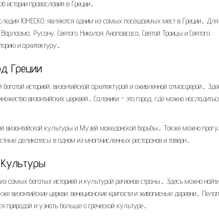
б истории православия в Греции․
аследия ЮНЕСКО, являются одним из самых посещаемых мест в Греции․ Для
Варлаама, Русану, Святого Николая Анапавсаса, Святой Троицы и Святого
торию и архитектуру․
од Греции
ей богатой историей, византийской архитектурой и оживленной атмосферой․ Зде
ожество византийских церквей․ Салоники – это город, где можно насладитьс
зей византийской культуры и Музей македонской борьбы․ Также можно прогу
естные деликатесы в одном из многочисленных ресторанов и таверн․
 Культуры
 из самых богатых историей и культурой регионов страны․ Здесь можно найт
акже византийские церкви, венецианские крепости и живописные деревни․ Пело
ься природой и узнать больше о греческой культуре․