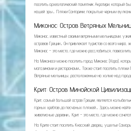
посетить археологический памятник Акротири, который б
нашей эры․ Пляжи Санторини, покрытые черным вулкани
Миконос: Остров Ветряных Мельни
Миконос, известный своими ветряными мельницами, узки
островов Греции․ Он привлекает туристов со всего мира
Миконос – это место, где можно расслабиться, повеселит
На Миконосе можно посетить город Миконос (Хора), кот
магазинами и ресторанами․ Также стоит посетить пляжи
Ветряные мельницы, расположенные на холме над город
Крит: Остров Минойской Цивилиза
Крит, самый большой остров Греции, является колыбелью
горных хребтов до песчаных пляжей․ Здесь можно найти а
живописные деревни․ Крит – это место, где можно сочет
На Крите стоит посетить Кносский дворец, ущелье Самар