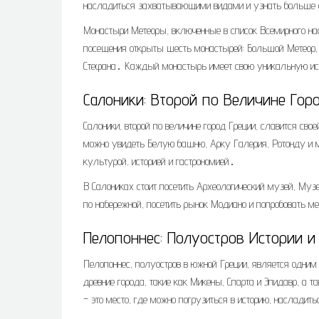
насладиться захватывающими видами и узнать больше о
Монастыри Метеоры, включенные в список Всемирного н
посещения открыты шесть монастырей: Большой Метеор, 
Стефана․ Каждый монастырь имеет свою уникальную ис
Салоники: Второй по Величине Гор
Салоники, второй по величине город Греции, славится сво
можно увидеть Белую башню, Арку Галерия, Ротонду и мн
культурой, историей и гастрономией․
В Салониках стоит посетить Археологический музей, Му
по набережной, посетить рынок Модиано и попробовать м
Пелопоннес: Полуостров Истории и
Пелопоннес, полуостров в южной Греции, является одним
древние города, такие как Микены, Спарта и Эпидавр, а т
– это место, где можно погрузиться в историю, насладит