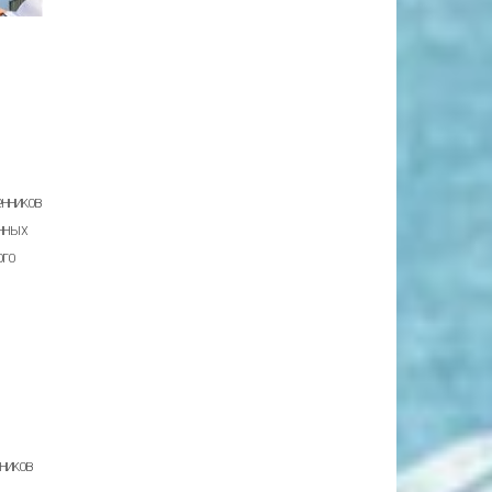
нников
енных
ого
ников