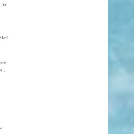
е до
ичных
ными
ями․
ам