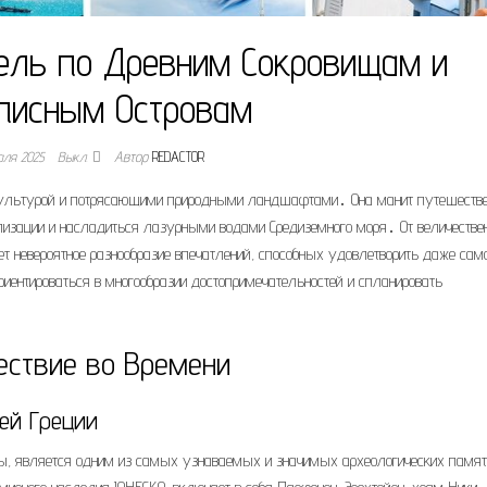
тель по Древним Сокровищам и
писным Островам
аля 2025
Выкл.
Автор
REDACTOR
й культурой и потрясающими природными ландшафтами․ Она манит путешестве
лизации и насладиться лазурными водами Средиземного моря․ От величеств
ет невероятное разнообразие впечатлений, способных удовлетворить даже сам
риентироваться в многообразии достопримечательностей и спланировать
ествие во Времени
ей Греции
, является одним из самых узнаваемых и значимых археологических памят