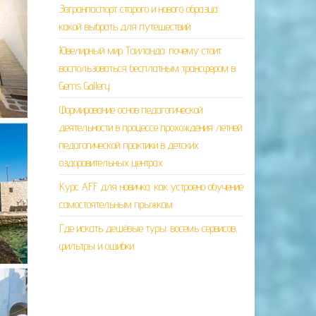
Загранпаспорт старого и нового образца:
какой выбрать для путешествий
Ювелирный мир Таиланда: почему стоит
воспользоваться бесплатным трансфером в
Gems Gallery
Формирование основ педагогической
деятельности в процессе прохождения летней
педагогической практики в детских
оздоровительных центрах
Курс AFF для новичка: как устроено обучение
самостоятельным прыжкам
Где искать дешёвые туры: восемь сервисов,
фильтры и ошибки