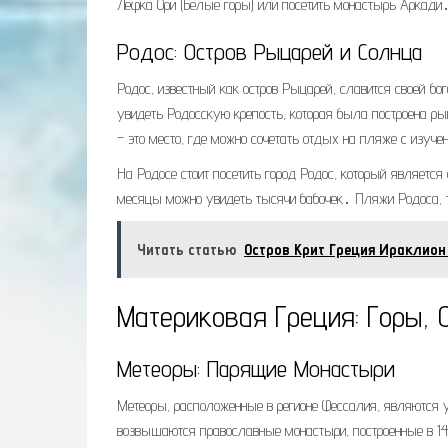
Лефка Ори (Белые горы) или посетить монастырь Аркади․
Родос: Остров Рыцарей и Солнца
Родос, известный как остров Рыцарей, славится своей б
увидеть Родосскую крепость, которая была построена ры
– это место, где можно сочетать отдых на пляже с изуче
На Родосе стоит посетить город Родос, который является
месяцы можно увидеть тысячи бабочек․ Пляжи Родоса, т
Читать статью
Остров Крит Греция Ираклио
Материковая Греция: Горы, 
Метеоры: Парящие Монастыри
Метеоры, расположенные в регионе Фессалия, являются
возвышаются православные монастыри, построенные в 14