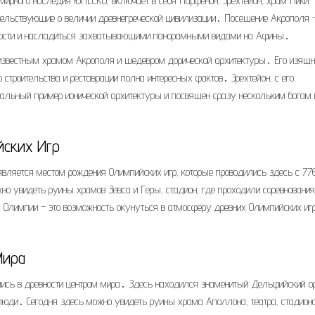
емирного наследия ЮНЕСКО, включает в себя Парфенон, Эрехтейон, храм Ники
тельствующие о величии древнегреческой цивилизации․ Посещение Акрополя –
ичности и насладиться захватывающими панорамными видами на Афины․
известным храмом Акрополя и шедевром дорической архитектуры․ Его изящ
 строительства и реставрации полна интересных фактов․ Эрехтейон, с его
кальный пример ионической архитектуры и посвящен сразу нескольким богам 
ских Игр
является местом рождения Олимпийских игр, которые проводились здесь с 77
о увидеть руины храмов Зевса и Геры, стадион, где проходили соревнования
 Олимпии – это возможность окунуться в атмосферу древних Олимпийских игр
Мира
ись в древности центром мира․ Здесь находился знаменитый Дельфийский о
люди․ Сегодня здесь можно увидеть руины храма Аполлона, театра, стадион