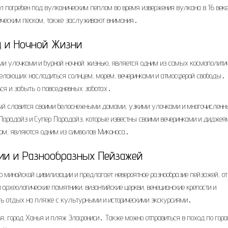
ыл погребен под вулканическим пеплом во время извержения вулкана в 16 век
ческим песком, также заслуживают внимания․
ц и Ночной Жизни
ми улочками и бурной ночной жизнью, является одним из самых космополит
, желающих насладиться солнцем, морем, вечеринками и атмосферой свободы․
ься и забыть о повседневных заботах․
орый славится своими белоснежными домами, узкими улочками и многочислен
 Парадайз и Супер Парадайз, которые известны своими вечеринками и дидже
ом, являются одним из символов Миконоса․
ции и Разнообразных Пейзажей
 минойской цивилизации и предлагает невероятное разнообразие пейзажей, от
рхеологические памятники, византийские церкви, венецианские крепости и
ать отдых на пляже с культурными и историческими экскурсиями․
ья, город Ханья и пляж Элафониси․ Также можно отправиться в поход по гор