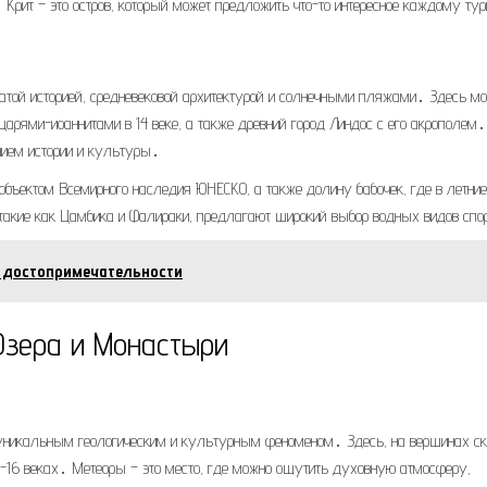
 Крит – это остров, который может предложить что-то интересное каждому ту
огатой историей, средневековой архитектурой и солнечными пляжами․ Здесь м
царями-иоаннитами в 14 веке, а также древний город Линдос с его акрополем
нием истории и культуры․
 объектом Всемирного наследия ЮНЕСКО, а также долину бабочек, где в летние
акие как Цамбика и Фалираки, предлагают широкий выбор водных видов спо
н достопримечательности
Озера и Монастыри
 уникальным геологическим и культурным феноменом․ Здесь, на вершинах ск
-16 веках․ Метеоры – это место, где можно ощутить духовную атмосферу,