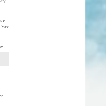
ристу․
ожно
․ Родос
рта․
ал,