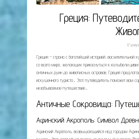
Греция: Путеводи
Живо
12 февр
Греция – страна с богатейшей историей, восхитительно
со всего мира, желающих прикоснуться к колыбели циви
античных руин до живописных островов, Греция предлага
искушенного туриста․ Этот путеводитель поможет вам со
незабываемое путешествие․
Античные Сокровища: Путеш
Афинский Акрополь: Символ Древн
Афинский Акрополь, возвышающийся над городом Афины