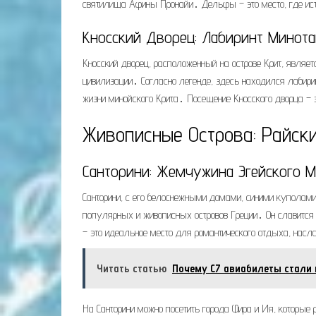
святилища Афины Пронайи․ Дельфы – это место, где ист
Кносский Дворец: Лабиринт Минота
Кносский дворец, расположенный на острове Крит, явля
цивилизации․ Согласно легенде, здесь находился лабири
жизни минойского Крита․ Посещение Кносского дворца – 
Живописные Острова: Райски
Санторини: Жемчужина Эгейского 
Санторини, с его белоснежными домами, синими куполам
популярных и живописных островов Греции․ Он славится 
– это идеальное место для романтического отдыха, насл
Читать статью
Почему С7 авиабилеты стали 
На Санторини можно посетить города Фира и Ия, которы