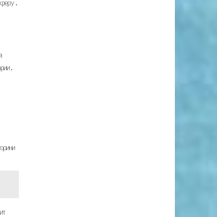
сферу․
й
ории․
орини
ит