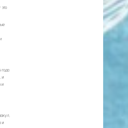
 это
ные
и
6 года
, и
 и
ракул,
а и