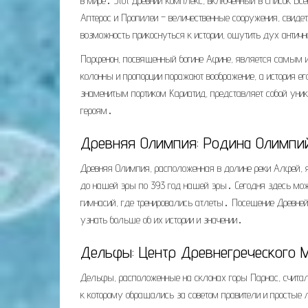
в мире․ Этот древний комплекс, включенный в список Вс
Аптерос и Пропилеи – величественные сооружения, свиде
возможность прикоснуться к истории, ощутить дух ант
Парфенон, посвященный богине Афине, является самым 
колонны и пропорции поражают воображение, а история его
знаменитым портиком Кариатид, представляет собой уни
героям․
Древняя Олимпия: Родина Олимпий
Древняя Олимпия, расположенная в долине реки Алфей, 
до нашей эры по 393 год нашей эры․ Сегодня здесь можн
гимнасий, где тренировались атлеты․ Посещение Древней
узнать больше об их истории и значении․
Дельфы: Центр Древнегреческого 
Дельфы, расположенные на склонах горы Парнас, считал
к которому обращались за советом правители и простые 