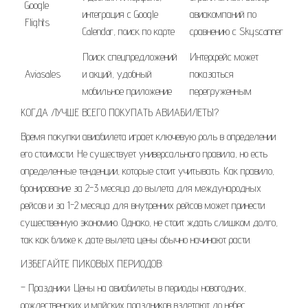
Google
интеграция с Google
авиакомпаний по
Flights
Calendar, поиск по карте
сравнению с Skyscanner
Поиск спецпредложений
Интерфейс может
Aviasales
и акций, удобный
показаться
мобильное приложение
перегруженным
КОГДА ЛУЧШЕ ВСЕГО ПОКУПАТЬ АВИАБИЛЕТЫ?
Время покупки авиабилета играет ключевую роль в определении
его стоимости. Не существует универсального правила, но есть
определенные тенденции, которые стоит учитывать. Как правило,
бронирование за 2-3 месяца до вылета для международных
рейсов и за 1-2 месяца для внутренних рейсов может принести
существенную экономию. Однако, не стоит ждать слишком долго,
так как ближе к дате вылета цены обычно начинают расти.
ИЗБЕГАЙТЕ ПИКОВЫХ ПЕРИОДОВ:
– Праздники: Цены на авиабилеты в периоды новогодних,
рождественских и майских праздников взлетают до небес.