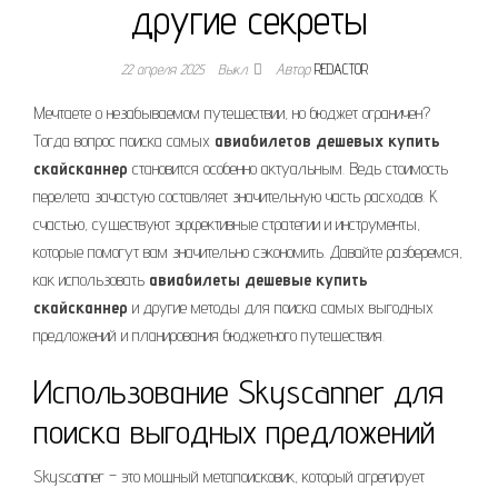
другие секреты
22 апреля 2025
Выкл.
Автор
REDACTOR
Мечтаете о незабываемом путешествии, но бюджет ограничен?
Тогда вопрос поиска самых
авиабилетов дешевых купить
скайсканнер
становится особенно актуальным. Ведь стоимость
перелета зачастую составляет значительную часть расходов. К
счастью, существуют эффективные стратегии и инструменты,
которые помогут вам значительно сэкономить. Давайте разберемся,
как использовать
авиабилеты дешевые купить
скайсканнер
и другие методы для поиска самых выгодных
предложений и планирования бюджетного путешествия.
Использование Skyscanner для
поиска выгодных предложений
Skyscanner – это мощный метапоисковик, который агрегирует