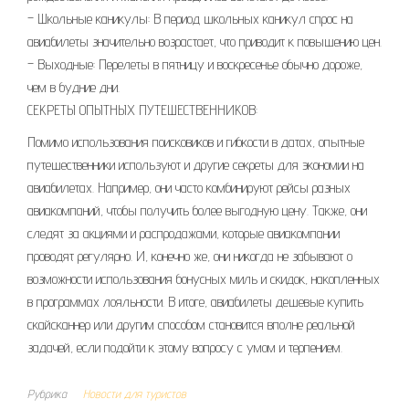
– Школьные каникулы: В период школьных каникул спрос на
авиабилеты значительно возрастает, что приводит к повышению цен.
– Выходные: Перелеты в пятницу и воскресенье обычно дороже,
чем в будние дни.
СЕКРЕТЫ ОПЫТНЫХ ПУТЕШЕСТВЕННИКОВ:
Помимо использования поисковиков и гибкости в датах, опытные
путешественники используют и другие секреты для экономии на
авиабилетах. Например, они часто комбинируют рейсы разных
авиакомпаний, чтобы получить более выгодную цену. Также, они
следят за акциями и распродажами, которые авиакомпании
проводят регулярно. И, конечно же, они никогда не забывают о
возможности использования бонусных миль и скидок, накопленных
в программах лояльности. В итоге, авиабилеты дешевые купить
скайсканнер или другим способом становится вполне реальной
задачей, если подойти к этому вопросу с умом и терпением.
Рубрика
Новости для туристов