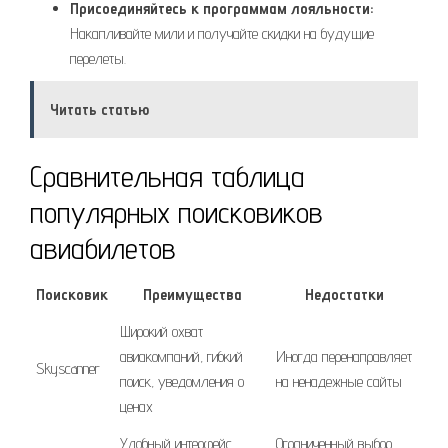
Присоединяйтесь к программам лояльности:
Накапливайте мили и получайте скидки на будущие
перелеты.
Читать статью
Сравнительная таблица
популярных поисковиков
авиабилетов
Поисковик
Преимущества
Недостатки
Широкий охват
авиакомпаний, гибкий
Иногда перенаправляет
Skyscanner
поиск, уведомления о
на ненадежные сайты
ценах
Удобный интерфейс,
Ограниченный выбор