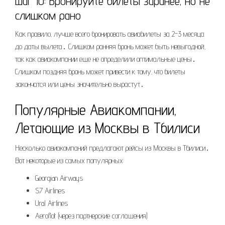
Шаг 10: Бронируйте билеты заранее‚ но не
слишком рано
Как правило‚ лучше всего бронировать авиабилеты за 2-3 месяца
до даты вылета․ Слишком ранняя бронь может быть невыгодной‚
так как авиакомпании еще не определили оптимальные цены․
Слишком поздняя бронь может привести к тому‚ что билеты
закончатся или цены значительно вырастут․
Популярные Авиакомпании‚
Летающие из Москвы в Тбилиси
Несколько авиакомпаний предлагают рейсы из Москвы в Тбилиси․
Вот некоторые из самых популярных:
Georgian Airways
S7 Airlines
Ural Airlines
Aeroflot (через партнерские соглашения)