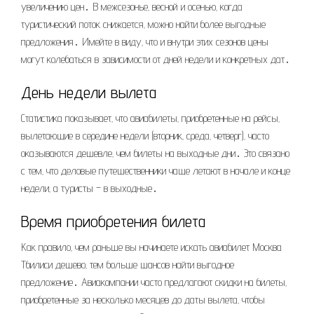
увеличению цен․ В межсезонье‚ весной и осенью‚ когда
туристический поток снижается‚ можно найти более выгодные
предложения․ Имейте в виду‚ что и внутри этих сезонов цены
могут колебаться в зависимости от дней недели и конкретных дат․
День недели вылета
Статистика показывает‚ что авиабилеты‚ приобретенные на рейсы‚
вылетающие в середине недели (вторник‚ среда‚ четверг)‚ часто
оказываются дешевле‚ чем билеты на выходные дни․ Это связано
с тем‚ что деловые путешественники чаще летают в начале и конце
недели‚ а туристы – в выходные․
Время приобретения билета
Как правило‚ чем раньше вы начинаете искать авиабилет Москва
Тбилиси дешево‚ тем больше шансов найти выгодное
предложение․ Авиакомпании часто предлагают скидки на билеты‚
приобретенные за несколько месяцев до даты вылета‚ чтобы