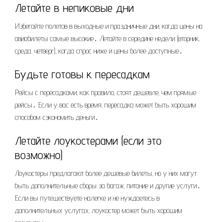
Летайте в непиковые дни
Избегайте полетов в выходные и праздничные дни‚ когда цены на
авиабилеты самые высокие․ Летайте в середине недели (вторник‚
среда‚ четверг)‚ когда спрос ниже и цены более доступные․
Будьте готовы к пересадкам
Рейсы с пересадками‚ как правило‚ стоят дешевле‚ чем прямые
рейсы․ Если у вас есть время‚ пересадка может быть хорошим
способом сэкономить деньги․
Летайте лоукостерами (если это
возможно)
Лоукостеры предлагают более дешевые билеты‚ но у них могут
быть дополнительные сборы за багаж‚ питание и другие услуги․
Если вы путешествуете налегке и не нуждаетесь в
дополнительных услугах‚ лоукостер может быть хорошим