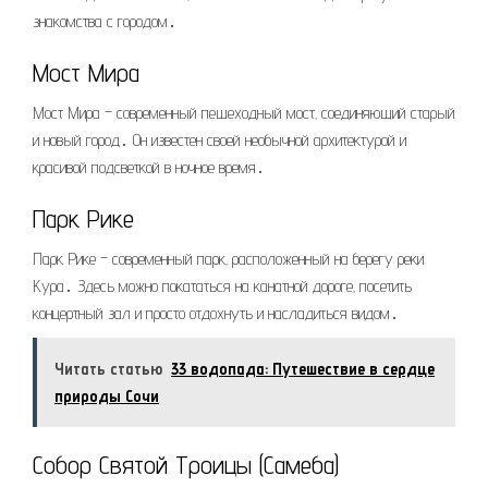
знакомства с городом․
Мост Мира
Мост Мира – современный пешеходный мост‚ соединяющий старый
и новый город․ Он известен своей необычной архитектурой и
красивой подсветкой в ночное время․
Парк Рике
Парк Рике – современный парк‚ расположенный на берегу реки
Кура․ Здесь можно покататься на канатной дороге‚ посетить
концертный зал и просто отдохнуть и насладиться видом․
Читать статью
33 водопада: Путешествие в сердце
природы Сочи
Собор Святой Троицы (Самеба)