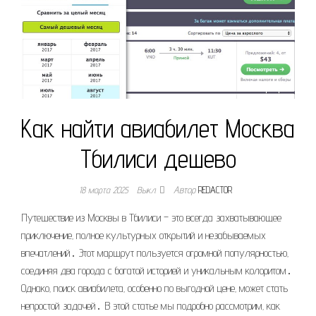
Как найти авиабилет Москва
Тбилиси дешево
18 марта 2025
Выкл.
Автор
REDACTOR
Путешествие из Москвы в Тбилиси – это всегда захватывающее
приключение‚ полное культурных открытий и незабываемых
впечатлений․ Этот маршрут пользуется огромной популярностью‚
соединяя два города с богатой историей и уникальным колоритом․
Однако‚ поиск авиабилета‚ особенно по выгодной цене‚ может стать
непростой задачей․ В этой статье мы подробно рассмотрим‚ как