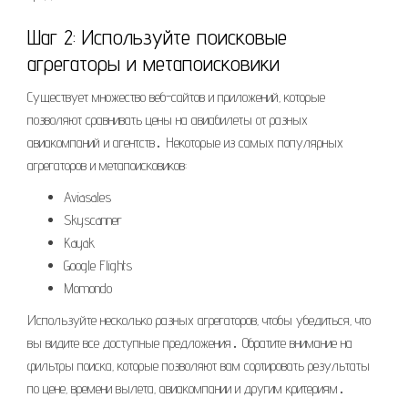
Шаг 2: Используйте поисковые
агрегаторы и метапоисковики
Существует множество веб-сайтов и приложений‚ которые
позволяют сравнивать цены на авиабилеты от разных
авиакомпаний и агентств․ Некоторые из самых популярных
агрегаторов и метапоисковиков:
Aviasales
Skyscanner
Kayak
Google Flights
Momondo
Используйте несколько разных агрегаторов‚ чтобы убедиться‚ что
вы видите все доступные предложения․ Обратите внимание на
фильтры поиска‚ которые позволяют вам сортировать результаты
по цене‚ времени вылета‚ авиакомпании и другим критериям․