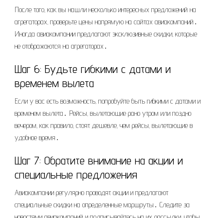
После того‚ как вы нашли несколько интересных предложений на
агрегаторах‚ проверьте цены напрямую на сайтах авиакомпаний․
Иногда авиакомпании предлагают эксклюзивные скидки‚ которые
не отображаются на агрегаторах․
Шаг 6: Будьте гибкими с датами и
временем вылета
Если у вас есть возможность‚ попробуйте быть гибкими с датами и
временем вылета․ Рейсы‚ вылетающие рано утром или поздно
вечером‚ как правило‚ стоят дешевле‚ чем рейсы‚ вылетающие в
удобное время․
Шаг 7: Обратите внимание на акции и
специальные предложения
Авиакомпании регулярно проводят акции и предлагают
специальные скидки на определенные маршруты․ Следите за
новостями авиакомпаний и подписывайтесь на их рассылки‚ чтобы