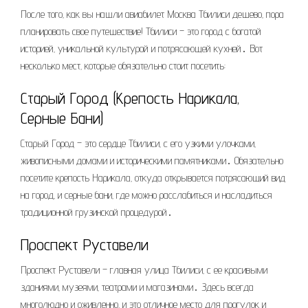
После того‚ как вы нашли авиабилет Москва Тбилиси дешево‚ пора
планировать свое путешествие! Тбилиси – это город с богатой
историей‚ уникальной культурой и потрясающей кухней․ Вот
несколько мест‚ которые обязательно стоит посетить:
Старый Город (Крепость Нарикала‚
Серные Бани)
Старый Город – это сердце Тбилиси‚ с его узкими улочками‚
живописными домами и историческими памятниками․ Обязательно
посетите крепость Нарикала‚ откуда открывается потрясающий вид
на город‚ и серные бани‚ где можно расслабиться и насладиться
традиционной грузинской процедурой․
Проспект Руставели
Проспект Руставели – главная улица Тбилиси‚ с ее красивыми
зданиями‚ музеями‚ театрами и магазинами․ Здесь всегда
многолюдно и оживленно‚ и это отличное место для прогулок и