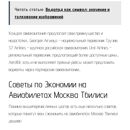
Читать статью
Водопад как символ: значение и
толкование изображений
Каждая авиакомпания предлагает свои преимущества и
недостатки․ Georgian Airways – национальный перевозчик Грузии‚
S7 Airlines – крупная российская авиакомпания‚ Ural Airlines –
региональный перевозчик‚ предлагающий более доступные цены․
Aeroflot‚ хоть и не выполняет прямые рейсы‚ может предложить
варианты через партнерские авиакомпании․
Советы по Экономии на
Авиабилетах Москва Тбилиси
Помимо вышеперечисленных шагов‚ есть еще несколько советов‚
которые помогут вам сэкономить на авиабилетах Москва Тбилиси
дешево: