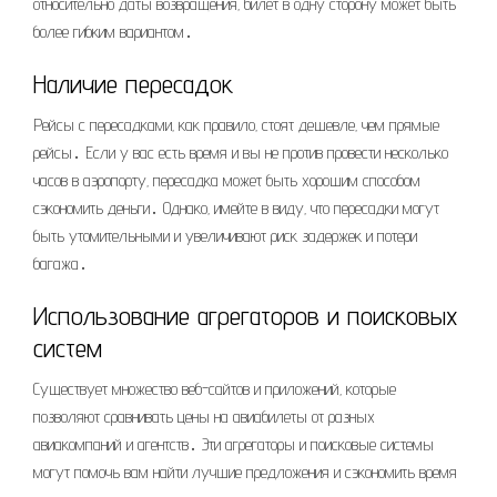
относительно даты возвращения‚ билет в одну сторону может быть
более гибким вариантом․
Наличие пересадок
Рейсы с пересадками‚ как правило‚ стоят дешевле‚ чем прямые
рейсы․ Если у вас есть время и вы не против провести несколько
часов в аэропорту‚ пересадка может быть хорошим способом
сэкономить деньги․ Однако‚ имейте в виду‚ что пересадки могут
быть утомительными и увеличивают риск задержек и потери
багажа․
Использование агрегаторов и поисковых
систем
Существует множество веб-сайтов и приложений‚ которые
позволяют сравнивать цены на авиабилеты от разных
авиакомпаний и агентств․ Эти агрегаторы и поисковые системы
могут помочь вам найти лучшие предложения и сэкономить время