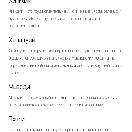
Хинкали
Хинкали – это грузинские пельмени‚ начиненные мясом‚ зеленью и
бульоном․ Их едят руками‚ держа за хвостик‚ и сначала
выпивают бульон․
Хачапури
Хачапури – это грузинский пирог с сыром․ Существует несколько
видов хачапури‚ самые популярные – аджарский хачапури (в
форме лодочки с яйцом) и имеретинский хачапури (круглый пирог с
сыром)․
Мцвади
Мцвади – это грузинский шашлык‚ приготовленный на углях․ Он
обычно подается с соусом ткемали (из слив) и овощами․
Пхали
Пхали – это грузинская закуска‚ приготовленная из овощей