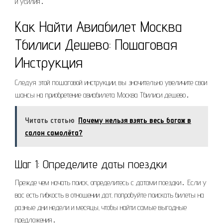
и усилия․
Как Найти Авиабилет Москва
Тбилиси Дешево: Пошаговая
Инструкция
Следуя этой пошаговой инструкции‚ вы значительно увеличите свои
шансы на приобретение авиабилета Москва Тбилиси дешево․
Читать статью
Почему нельзя взять весь багаж в
салон самолёта?
Шаг 1: Определите даты поездки
Прежде чем начать поиск‚ определитесь с датами поездки․ Если у
вас есть гибкость в отношении дат‚ попробуйте поискать билеты на
разные дни недели и месяцы‚ чтобы найти самые выгодные
предложения․