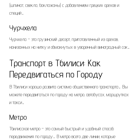
(шпинат‚ свекла‚ баклажаны) с добавлением грецких орехов и
специй․
Чурчхела
Чурчхела – это грузинский десерт‚ приготовленный из орехов‚
нанизанных на нитку и обмакнутых в уваренный виноградный сок․
Транспорт в Тбилиси: Как
Передвигаться по Городу
В Тбилиси хорошо развита система общественного транспорта․ Вы
можете передвигаться по городу на метро‚ автобусах‚ маршрутках
и такси․
Метро
Тбилисское метро – это самый быстрый и удобный способ
передвижения по городу․ В метро всего две линии‚ которые