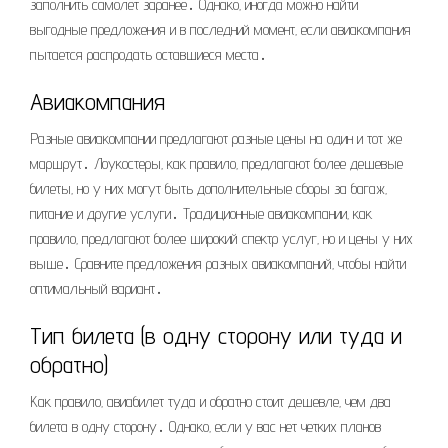
заполнить самолет заранее․ Однако‚ иногда можно найти
выгодные предложения и в последний момент‚ если авиакомпания
пытается распродать оставшиеся места․
Авиакомпания
Разные авиакомпании предлагают разные цены на один и тот же
маршрут․ Лоукостеры‚ как правило‚ предлагают более дешевые
билеты‚ но у них могут быть дополнительные сборы за багаж‚
питание и другие услуги․ Традиционные авиакомпании‚ как
правило‚ предлагают более широкий спектр услуг‚ но и цены у них
выше․ Сравните предложения разных авиакомпаний‚ чтобы найти
оптимальный вариант․
Тип билета (в одну сторону или туда и
обратно)
Как правило‚ авиабилет туда и обратно стоит дешевле‚ чем два
билета в одну сторону․ Однако‚ если у вас нет четких планов