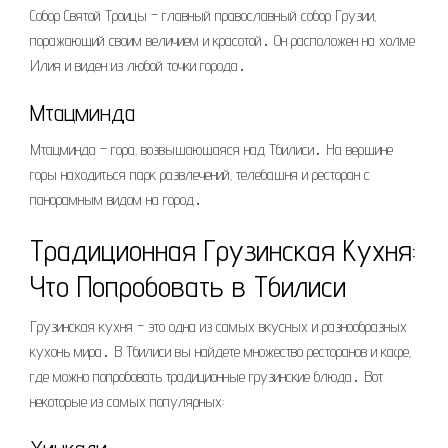
Собор Святой Троицы – главный православный собор Грузии‚
поражающий своим величием и красотой․ Он расположен на холме
Илия и виден из любой точки города․
Мтацминда
Мтацминда – гора‚ возвышающаяся над Тбилиси․ На вершине
горы находиться парк развлечений‚ телебашня и ресторан с
панорамным видом на город․
Традиционная Грузинская Кухня:
Что Попробовать в Тбилиси
Грузинская кухня – это одна из самых вкусных и разнообразных
кухонь мира․ В Тбилиси вы найдете множество ресторанов и кафе‚
где можно попробовать традиционные грузинские блюда․ Вот
некоторые из самых популярных: