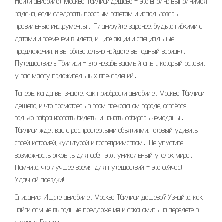
Найти авиабилет Москва Тбилиси дешево – это вполне выполнимая
задача‚ если следовать простым советам и использовать
правильные инструменты․ Планируйте заранее‚ будьте гибкими с
датами и временем вылета‚ ищите акции и специальные
предложения‚ и вы обязательно найдете выгодный вариант․
Путешествие в Тбилиси – это незабываемый опыт‚ который оставит
у вас массу положительных впечатлений․
Теперь‚ когда вы знаете‚ как приобрести авиабилет Москва Тбилиси
дешево‚ и что посмотреть в этом прекрасном городе‚ остаётся
только забронировать билеты и начать собирать чемоданы․
Тбилиси ждет вас с распростертыми объятиями‚ готовый удивить
своей историей‚ культурой и гостеприимством․ Не упустите
возможность открыть для себя этот уникальный уголок мира․
Помните‚ что лучшее время для путешествий – это сейчас!
Удачной поездки!
Описание: Ищете авиабилет Москва Тбилиси дешево? Узнайте‚ как
найти самые выгодные предложения и сэкономить на перелете в
столицу Грузии․