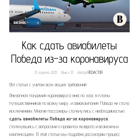
Как сдать авиабилеты
Победа из-за коронавируса
15 апреля 2025
Выкл.
Автор
REDACTOR
Вот статья с учетом всех ваших требований:
Внезапная пандемия коронавируса внесла хаос в планы
путешественников по всему миру, и авиакомпания Победа не стала
исключением. Многие пассажиры столкнулись с необходимостью
сдать авиабилеты Победа из-за коронавируса
,
столкнувшись с вопросами о правилах возврата и возможных
компенсациях. В этой статье мы подробно рассмотрим процесс