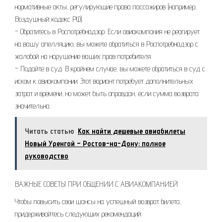
нормативные акты, регулирующие права пассажиров (например,
Воздушный кодекс РФ).
– Обратитесь в Роспотребнадзор: Если авиакомпания не реагирует
на вашу апелляцию, вы можете обратиться в Роспотребнадзор с
жалобой на нарушение ваших прав потребителя.
– Подайте в суд: В крайнем случае, вы можете обратиться в суд с
иском к авиакомпании. Этот вариант потребует дополнительных
затрат и времени, но может быть оправдан, если сумма возврата
значительна.
Читать статью
Как найти дешевые авиабилеты
Новый Уренгой – Ростов-на-Дону: полное
руководство
ВАЖНЫЕ СОВЕТЫ ПРИ ОБЩЕНИИ С АВИАКОМПАНИЕЙ
Чтобы повысить свои шансы на успешный возврат билета,
придерживайтесь следующих рекомендаций: