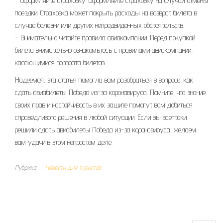
– Оформляйте страховку: Оформляйте страховку на случай отмены
поездки. Страховка может покрыть расходы на возврат билета в
случае болезни или других непредвиденных обстоятельств.
– Внимательно читайте правила авиакомпании: Перед покупкой
билета внимательно ознакомьтесь с правилами авиакомпании,
касающимися возврата билетов.
Надеемся, эта статья помогла вам разобраться в вопросе, как
сдать авиабилеты Победа из-за коронавируса. Помните, что знание
своих прав и настойчивость в их защите помогут вам добиться
справедливого решения в любой ситуации. Если вы все-таки
решили сдать авиабилеты Победа из-за коронавируса, желаем
вам удачи в этом непростом деле.
Рубрика
Новости для туристов