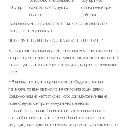
Возможность использовать
Ваучер имеет
Ваучер
средства для будущих
ограниченный срок
полетов
действия
Продолжаем наше руководство о том, как сдать авиабилеты
Победа из-за коронавируса:
ЧТО ДЕЛАТЬ, ЕСЛИ ПОБЕДА ОТКАЗЫВАЕТ В ВОЗВРАТЕ?
К сожалению, бывают ситуации, когда авиакомпания отказывает в
возврате средств, даже если вы считаете, что имеете на это право. В
таких случаях важно не опускать руки и предпринять следующие
шаги:
– Внимательно изучите причину отказа: Убедитесь, что вы
понимаете, почему авиакомпания отклонила вашу заявку.
Возможно, вам не хватает каких-либо документов или вы не
соответствуете критериям вынужденного возврата.
– Подайте апелляцию: Напишите письмо в авиакомпанию с
просьбой пересмотреть ваше дело. Подробно изложите свою
ситуацию, приложите все необходимые документы и сошлитесь на