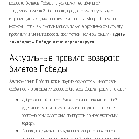
возврата билетов Победы в условиях нестабильной
эпидемиологической обстановки, предоставим актуальную
информацию и дадим практические советы. Мы разберем все
нюансы, чтобы вы смогли максимально эффективно решить эту
проблему и минимизировать свои потери, если вы решили
сдать
авиабилеты Победа из-за коронавируса
.
Актуальные правила возврата
билетов Победы
Авиакомпания Победа, как и другие лоукостеры, имеет свои
особенности в отношении возврата билетов. Общие правила таковы:
Добровольный возврат билета обычно влечет за собой
удержание части стоимости или полную потерю денег,
особенно если билет был приобретен по невозвратному
тарифу.
Однако, в случае вынужденного возврата, связанного с
болезнью пассажира или отменой рейса авиакомпанией,