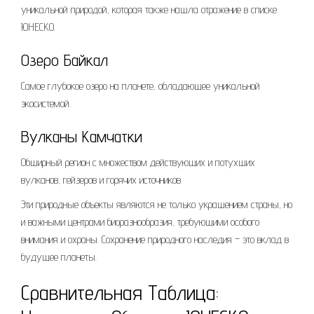
уникальной природой, которая также нашла отражение в списке
ЮНЕСКО.
Озеро Байкал
Самое глубокое озеро на планете, обладающее уникальной
экосистемой.
Вулканы Камчатки
Обширный регион с множеством действующих и потухших
вулканов, гейзеров и горячих источников.
Эти природные объекты являются не только украшением страны, но
и важными центрами биоразнообразия, требующими особого
внимания и охраны. Сохранение природного наследия – это вклад в
будущее планеты.
Сравнительная Таблица: