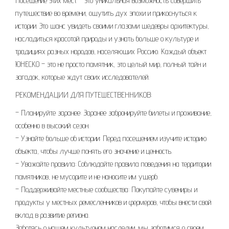
Посещение этих мест – это уникальная возможность совершить
путешествие во времени, ощутить дух эпохи и прикоснуться к
истории. Это шанс увидеть своими глазами шедевры архитектуры,
насладиться красотой природы и узнать больше о культуре и
традициях разных народов, населяющих Россию. Каждый объект
ЮНЕСКО – это не просто памятник, это целый мир, полный тайн и
загадок, которые ждут своих исследователей.
РЕКОМЕНДАЦИИ ДЛЯ ПУТЕШЕСТВЕННИКОВ:
– Планируйте заранее: Заранее забронируйте билеты и проживание,
особенно в высокий сезон.
– Узнайте больше об истории: Перед посещением изучите историю
объекта, чтобы лучше понять его значение и ценность.
– Уважайте правила: Соблюдайте правила поведения на территории
памятников, не мусорите и не наносите им ущерб.
– Поддерживайте местные сообщества: Покупайте сувениры и
продукты у местных ремесленников и фермеров, чтобы внести свой
вклад в развитие региона.
Заботясь о нашем культурном наследии, мы заботимся о своем