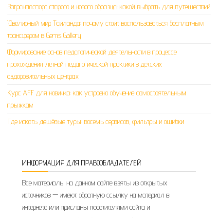
Загранпаспорт старого и нового образца: какой выбрать для путешествий
Ювелирный мир Таиланда: почему стоит воспользоваться бесплатным
трансфером в Gems Gallery
Формирование основ педагогической деятельности в процессе
прохождения летней педагогической практики в детских
оздоровительных центрах
Курс AFF для новичка: как устроено обучение самостоятельным
прыжкам
Где искать дешёвые туры: восемь сервисов, фильтры и ошибки
ИНФОРМАЦИЯ ДЛЯ ПРАВООБЛАДАТЕЛЕЙ
Все материалы на данном сайте взяты из открытых
источников — имеют обратную ссылку на материал в
интернете или присланы посетителями сайта и