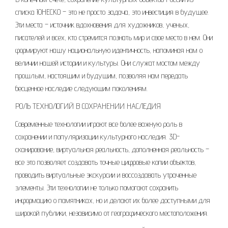
списка ЮНЕСКО – это не просто задача, это инвестиция в будущее.
Эти места – источник вдохновения для художников, ученых,
писателей и всех, кто стремится познать мир и свое место в нем. Они
формируют нашу национальную идентичность, напоминая нам о
величии нашей истории и культуры. Они служат мостом между
прошлым, настоящим и будущим, позволяя нам передать
бесценное наследие следующим поколениям.
РОЛЬ ТЕХНОЛОГИЙ В СОХРАНЕНИИ НАСЛЕДИЯ
Современные технологии играют все более важную роль в
сохранении и популяризации культурного наследия. 3D-
сканирование, виртуальная реальность, дополненная реальность –
все это позволяет создавать точные цифровые копии объектов,
проводить виртуальные экскурсии и воссоздавать утраченные
элементы. Эти технологии не только помогают сохранить
информацию о памятниках, но и делают их более доступными для
широкой публики, независимо от географического местоположения.