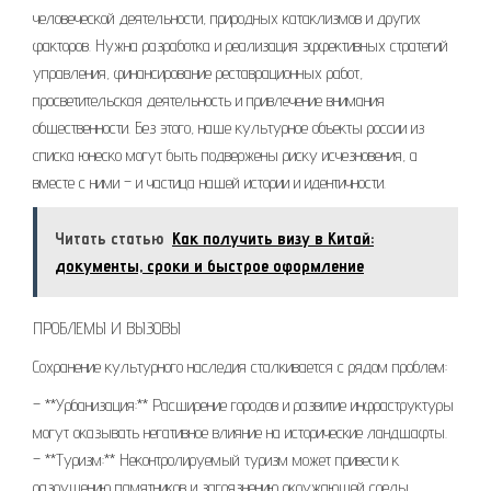
человеческой деятельности, природных катаклизмов и других
факторов. Нужна разработка и реализация эффективных стратегий
управления, финансирование реставрационных работ,
просветительская деятельность и привлечение внимания
общественности. Без этого, наше культурное объекты россии из
списка юнеско могут быть подвержены риску исчезновения, а
вместе с ними – и частица нашей истории и идентичности.
Читать статью
Как получить визу в Китай:
документы, сроки и быстрое оформление
ПРОБЛЕМЫ И ВЫЗОВЫ
Сохранение культурного наследия сталкивается с рядом проблем:
– **Урбанизация:** Расширение городов и развитие инфраструктуры
могут оказывать негативное влияние на исторические ландшафты.
– **Туризм:** Неконтролируемый туризм может привести к
разрушению памятников и загрязнению окружающей среды.