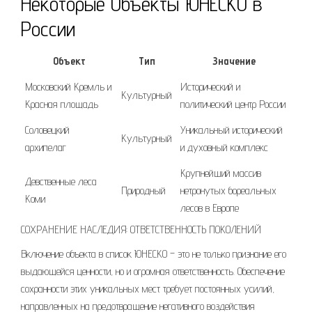
Некоторые Объекты ЮНЕСКО в
России
Объект
Тип
Значение
Московский Кремль и
Исторический и
Культурный
Красная площадь
политический центр России
Соловецкий
Уникальный исторический
Культурный
архипелаг
и духовный комплекс
Крупнейший массив
Девственные леса
Природный
нетронутых бореальных
Коми
лесов в Европе
СОХРАНЕНИЕ НАСЛЕДИЯ: ОТВЕТСТВЕННОСТЬ ПОКОЛЕНИЙ
Включение объекта в список ЮНЕСКО – это не только признание его
выдающейся ценности, но и огромная ответственность. Обеспечение
сохранности этих уникальных мест требует постоянных усилий,
направленных на предотвращение негативного воздействия