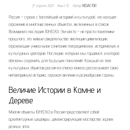
27 апреля 2025
Выкл.
Автор
REDACTOR
Россия – страна с богатейшей историей и культурой, что находит
отражение в многочисленных объектах, включенных в список
Всемирного наследия ЮНЕСКО. Эти места – не просто памятники
прошлого, это живые свидетельства эволюции цивилизации,
отражающие уникальное сочетание географических, исторических и
культурных факторов. Наследие, которым мы гордимся, и которое
обязаны сохранить для будущих поколений. Каждый из этих
культурных объектов россии из списка юнеско рассказывает свою
неповторимую историю, отражая величие и разнообразие страны.
Величие Истории в Камне и
Дереве
Многие объекты ЮНЕСКО в России представляют собой
архитектурные шедевры, демонстрирующие мастерство зодчих
разных эпох.