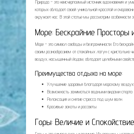
Природа – это неисчерпаемый источник вдохновения и ум
которых обладает своей уникальной красотой и очаровани
окружает нас. В этой статье мы рассмотрим особенности 
Море: Бескрайние Просторы 
Море – это символ свободы и безграничности. Его бескра
своим разнообразием: от спокойных лагун с кристально 
воздух‚ насыщенный йодом‚ обладает целебными свойства
Преимущества отдыха на море:
Улучшение здоровья благодаря морскому воздуху
Возможность заниматься водными видами спорта: с
Релаксация и снятие стресса под шум волн.
Красивые закаты и рассветы.
Горы: Величие и Спокойстви
Горы – это символ силы и величия. Их вершины‚ устремл