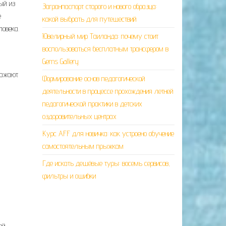
ый из
Загранпаспорт старого и нового образца:
е
какой выбрать для путешествий
ловека.
Ювелирный мир Таиланда: почему стоит
воспользоваться бесплатным трансфером в
Gems Gallery
ражают
Формирование основ педагогической
деятельности в процессе прохождения летней
педагогической практики в детских
оздоровительных центрах
Курс AFF для новичка: как устроено обучение
самостоятельным прыжкам
Где искать дешёвые туры: восемь сервисов,
фильтры и ошибки
ей