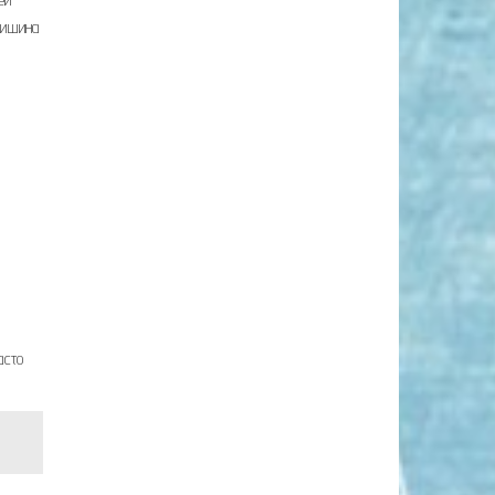
тишина
асто