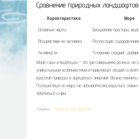
Сравнение природных ландшафтов
Характеристика
Море
Основные черты
Бескрайние просторы‚ вод
Воздействие на человека
Релаксация‚ оздоровление
Активности
Плавание‚ серфинг‚ дайвин
Море‚ горы и водопады – это три совершенно разных‚ н
уникальными особенностями и привлекает людей со всего
красотой природы и зарядиться энергией. Важно помнить
Путешествуя по миру‚ не забывайте восхищаться этими ч
заботиться о нем.
Рубрика
Новости для туристов