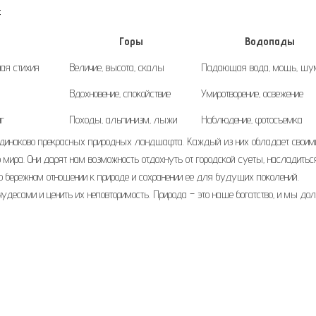
:
Горы
Водопады
ная стихия
Величие‚ высота‚ скалы
Падающая вода‚ мощь‚ шу
Вдохновение‚ спокойствие
Умиротворение‚ освежение
г
Походы‚ альпинизм‚ лыжи
Наблюдение‚ фотосъемка
о одинаково прекрасных природных ландшафта. Каждый из них обладает своим
 мира. Они дарят нам возможность отдохнуть от городской суеты‚ насладитьс
 о бережном отношении к природе и сохранении ее для будущих поколений.
удесами и ценить их неповторимость. Природа – это наше богатство‚ и мы д