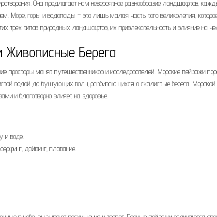
иротворения. Она предлагает нам невероятное разнообразие ландшафтов‚ кажд
ем. Море‚ горы и водопады – это лишь малая часть того великолепия‚ которо
этих трех типов природных ландшафтов‚ их привлекательность и влияние на че
и Живописные Берега
йние просторы манят путешественников и исследователей. Морские пейзажи по
чистой водой до бушующих волн‚ разбивающихся о скалистые берега. Морской
ми и благотворно влияет на здоровье.
 и воде.
ерфинг‚ дайвинг‚ плавание.
е
енные в небо‚ вызывают восхищение и трепет. Горные пейзажи отличаются сво