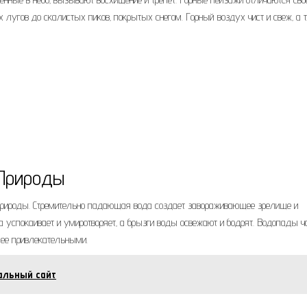
х лугов до скалистых пиков‚ покрытых снегом. Горный воздух чист и свеж‚ а 
 Природы
природы. Стремительно падающая вода создает завораживающее зрелище и
 успокаивает и умиротворяет‚ а брызги воды освежают и бодрят. Водопады ч
лее привлекательными.
альный сайт