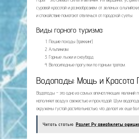
суровой красотой и разнообразием: от зеленых альпийски
и спокойствие помогают отвлечься от городской суеты.
Виды горного туризма:
Пешие походы (треккинг).
Альпинизм.
Горные лыжи и сноуборд.
Велосипедные прогулки по горным тропам.
Водопады: Мощь и Красота
Водопады – это одно из самых впечатляющих явлений 
наполняет воздух свежестью и прохладой. Шум водопада
окружены густой растительностью‚ что делает их еще бо
Читать статью
Разлет Ру авиабилеты офици