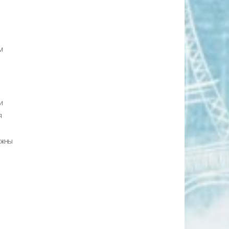
м
и
я
олжны