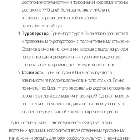
достопримечательностями и природными красотами страны
достаточно 7-10 дней. Если вы хотите углубленно
исследовать регион, можно выбрать более
продолжительный тур.
Туроператор
. При выборе тура в Оман важно обращаться
к проверенным туроператорам с положительными отзывами.
Обратите внимание на компании, которые специализируются
на организации индивидуальных туров или предлагают
специальные программы для экотуризма и сафари.
Стоимость
. Цены на туры в Оман варьируются в
зависимости от продолжительности и типа отдыха. Важно
понимать, что Оман — это относительно дорогое направление,
особенно в плане размещения и экскурсий. Однако, несмотря
на это, качество услуг находится на высоком уровне, что
делает поездку стоящей каждого потраченного риала.
Путешествие в Оман — это возможность окунуться в мир
восточных традиций, насладиться величественными природными
пейзажами и открыть для себя арабскую культуру с неожиданной