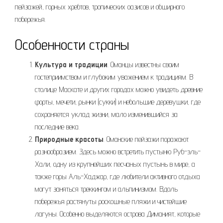
пейзажей, горных хребтов, тропических оазисов и обширного
побережья.
Особенности страны
Культура и традиции
. Оманцы известны своим
гостеприимством и глубоким уважением к традициям. В
столице Маскате и других городах можно увидеть древние
форты, мечети, рынки (сукки) и небольшие деревушки, где
сохраняется уклад жизни, мало изменившийся за
последние века.
Природные красоты
. Оманские пейзажи поражают
разнообразием. Здесь можно встретить пустыню Руб-эль-
Хали, одну из крупнейших песчаных пустынь в мире, а
также горы Аль-Хаджар, где любители активного отдыха
могут заняться треккингом и альпинизмом. Вдоль
побережья растянуты роскошные пляжи и чистейшие
лагуны. Особенно выделяются острова Диманият, которые