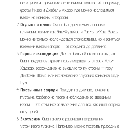
посещение исторических достопримечательностей, например,
форты Низва и Джебель Ахдар, где можно насладиться
видом на каньоны и террасы.
Отдых на пляже
. Оман обладает великолепными
пляжами, такими как Эль-Худейра и Рас-эль-Хад. Здесь
можно не только наслаждаться спокойствием, но и заняться
водными видами спорта — от серфинга до дайвинга.
Горные экспедиции
. Для любителей активного отдыха
Оман предлагает треккинговые маршруты в горах Аль-
Хаджар, восхождение на высшую точку страны — гору
Джебель-Шамс, или исследование глубоких каньонов Вади
Гул.
Пустынные сафари
. Поездки на джипах, ночевки в
пустыне, барбекю на песке и наблюдение за звездным
небом — это отличное развлечение для тех, кто ищет острых
ощущений.
Экотуризм
. Оман активно развивает направления
устойчивого туризма. Например, можно посетить природные