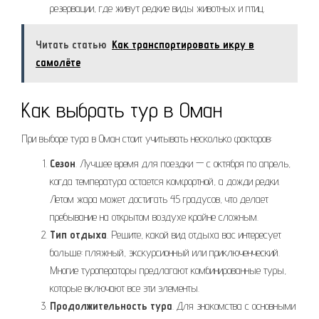
резервации, где живут редкие виды животных и птиц.
Читать статью
Как транспортировать икру в
самолёте
Как выбрать тур в Оман
При выборе тура в Оман стоит учитывать несколько факторов:
Сезон
. Лучшее время для поездки — с октября по апрель,
когда температура остается комфортной, а дожди редки.
Летом жара может достигать 45 градусов, что делает
пребывание на открытом воздухе крайне сложным.
Тип отдыха
. Решите, какой вид отдыха вас интересует
больше: пляжный, экскурсионный или приключенческий.
Многие туроператоры предлагают комбинированные туры,
которые включают все эти элементы.
Продолжительность тура
. Для знакомства с основными