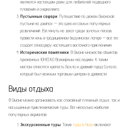
являются настоящим раем для любителей подводного
плавания и сноркелинга.
Пустынные сафари
. Путешествие по дюнам Оманской
пустыни на джипах — это одно из самых популярных
развлечений. Взглянуть на закат среди золотых песков,
провести ночь в традиционном бедуинском лагере — всё это
создает атмосферу настоящего восточного приключения.
Исторические памятники
. В Омане множество объектов,
признанных ЮНЕСКО Всемирным наследием. К таким
местам относятся крепость Бахла и древний город Салала,
который был важным торговым центром в древности.
Виды отдыха
В Омане можно организовать как спокойный пляжный отдых, так и
насыщенные приключенческие туры. Вот несколько наиболее
популярных вариантов:
Экскурсионные туры
. Такие
туры в Оман
включают