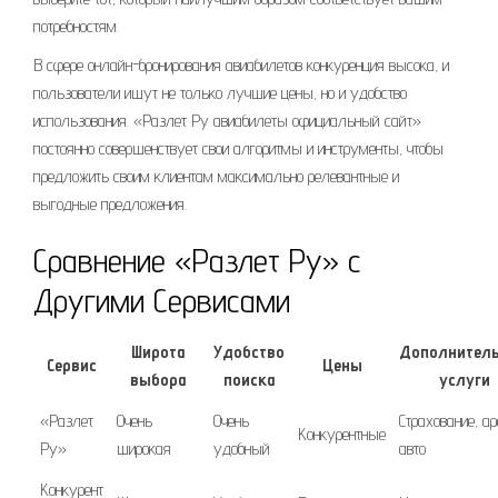
потребностям.
В сфере онлайн-бронирования авиабилетов конкуренция высока, и
пользователи ищут не только лучшие цены, но и удобство
использования. «Разлет Ру авиабилеты официальный сайт»
постоянно совершенствует свои алгоритмы и инструменты, чтобы
предложить своим клиентам максимально релевантные и
выгодные предложения.
Сравнение «Разлет Ру» с
Другими Сервисами
Широта
Удобство
Дополнител
Сервис
Цены
выбора
поиска
услуги
«Разлет
Очень
Очень
Страхование, а
Конкурентные
Ру»
широкая
удобный
авто
Конкурент