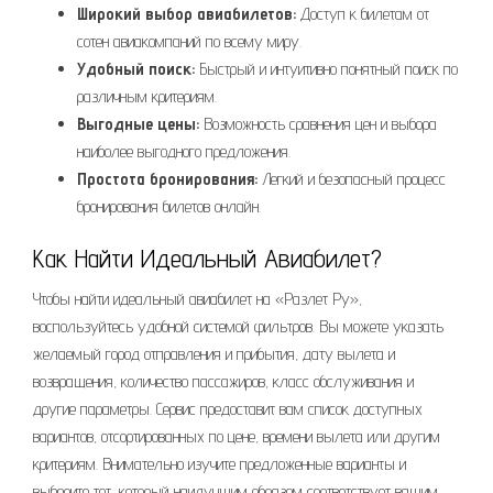
Широкий выбор авиабилетов:
Доступ к билетам от
сотен авиакомпаний по всему миру.
Удобный поиск:
Быстрый и интуитивно понятный поиск по
различным критериям.
Выгодные цены:
Возможность сравнения цен и выбора
наиболее выгодного предложения.
Простота бронирования:
Легкий и безопасный процесс
бронирования билетов онлайн.
Как Найти Идеальный Авиабилет?
Чтобы найти идеальный авиабилет на «Разлет Ру»,
воспользуйтесь удобной системой фильтров. Вы можете указать
желаемый город отправления и прибытия, дату вылета и
возвращения, количество пассажиров, класс обслуживания и
другие параметры. Сервис предоставит вам список доступных
вариантов, отсортированных по цене, времени вылета или другим
критериям. Внимательно изучите предложенные варианты и
выберите тот, который наилучшим образом соответствует вашим