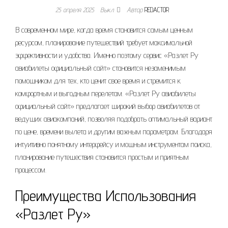
25 апреля 2025
Выкл.
Автор
REDACTOR
В современном мире, когда время становится самым ценным
ресурсом, планирование путешествий требует максимальной
эффективности и удобства. Именно поэтому сервис «Разлет Ру
авиабилеты официальный сайт» становится незаменимым
помощником для тех, кто ценит свое время и стремится к
комфортным и выгодным перелетам. «Разлет Ру авиабилеты
официальный сайт» предлагает широкий выбор авиабилетов от
ведущих авиакомпаний, позволяя подобрать оптимальный вариант
по цене, времени вылета и другим важным параметрам. Благодаря
интуитивно понятному интерфейсу и мощным инструментам поиска,
планирование путешествия становится простым и приятным
процессом.
Преимущества Использования
«Разлет Ру»