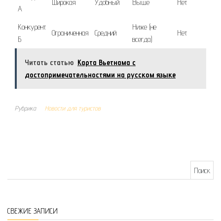
Широкая
Удобный
Выше
Нет
А
Конкурент
Ниже (не
Ограниченная
Средний
Нет
Б
всегда)
Читать статью
Карта Вьетнама с
достопримечательностями на русском языке
Рубрика
Новости для туристов
Найти:
СВЕЖИЕ ЗАПИСИ