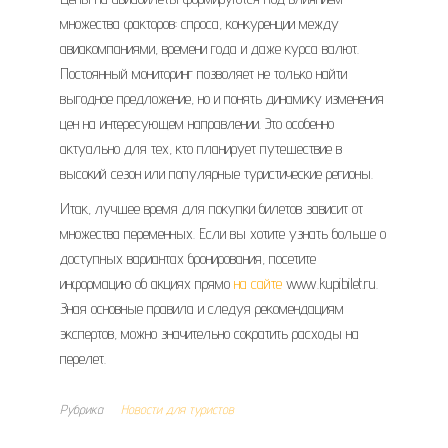
множества факторов: спроса, конкуренции между
авиакомпаниями, времени года и даже курса валют.
Постоянный мониторинг позволяет не только найти
выгодное предложение, но и понять динамику изменения
цен на интересующем направлении. Это особенно
актуально для тех, кто планирует путешествие в
высокий сезон или популярные туристические регионы.
Итак, лучшее время для покупки билетов зависит от
множества переменных. Если вы хотите узнать больше о
доступных вариантах бронирования, посетите
информацию об акциях прямо
на сайте
www.kupibilet.ru.
Зная основные правила и следуя рекомендациям
экспертов, можно значительно сократить расходы на
перелет.
Рубрика
Новости для туристов