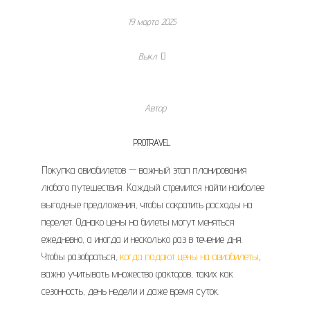
19 марта 2025
Выкл.
Автор
PROTRAVEL
Покупка авиабилетов — важный этап планирования
любого путешествия. Каждый стремится найти наиболее
выгодные предложения, чтобы сократить расходы на
перелет. Однако цены на билеты могут меняться
ежедневно, а иногда и несколько раз в течение дня.
Чтобы разобраться,
когда падают цены на авиабилеты
,
важно учитывать множество факторов, таких как
сезонность, день недели и даже время суток.