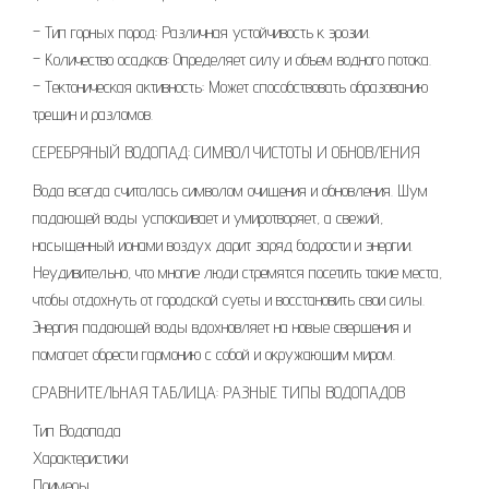
– Тип горных пород: Различная устойчивость к эрозии.
– Количество осадков: Определяет силу и объем водного потока.
– Тектоническая активность: Может способствовать образованию
трещин и разломов.
СЕРЕБРЯНЫЙ ВОДОПАД: СИМВОЛ ЧИСТОТЫ И ОБНОВЛЕНИЯ
Вода всегда считалась символом очищения и обновления. Шум
падающей воды успокаивает и умиротворяет, а свежий,
насыщенный ионами воздух дарит заряд бодрости и энергии.
Неудивительно, что многие люди стремятся посетить такие места,
чтобы отдохнуть от городской суеты и восстановить свои силы.
Энергия падающей воды вдохновляет на новые свершения и
помогает обрести гармонию с собой и окружающим миром.
СРАВНИТЕЛЬНАЯ ТАБЛИЦА: РАЗНЫЕ ТИПЫ ВОДОПАДОВ
Тип Водопада
Характеристики
Примеры