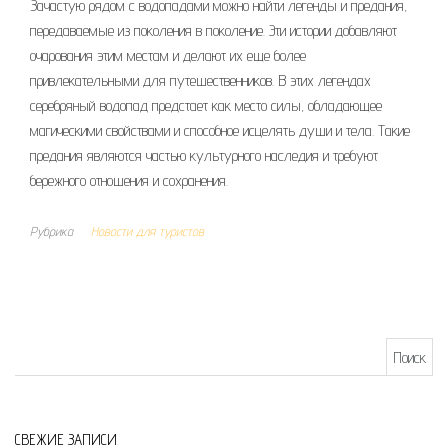
Зачастую рядом с водопадами можно найти легенды и предания,
передаваемые из поколения в поколение. Эти истории добавляют
очарования этим местам и делают их еще более
привлекательными для путешественников. В этих легендах
серебряный водопад предстает как место силы, обладающее
магическими свойствами и способное исцелять души и тела. Такие
предания являются частью культурного наследия и требуют
бережного отношения и сохранения.
Рубрика
Новости для туристов
Найти:
СВЕЖИЕ ЗАПИСИ