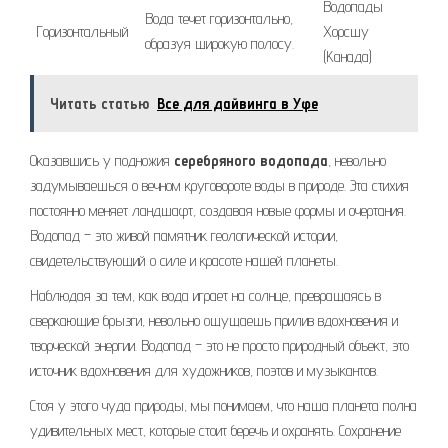
Водопады
Вода течет горизонтально,
Горизонтальный
Хорсшу
образуя широкую полосу.
(Канада)
Читать статью
Все для дайвинга в Уфе
Оказавшись у подножия
серебряного водопада
, невольно
задумываешься о вечном круговороте воды в природе. Эта стихия
постоянно меняет ландшафт, создавая новые формы и очертания.
Водопад – это живой памятник геологической истории,
свидетельствующий о силе и красоте нашей планеты.
Наблюдая за тем, как вода играет на солнце, превращаясь в
сверкающие брызги, невольно ощущаешь прилив вдохновения и
творческой энергии. Водопад – это не просто природный объект, это
источник вдохновения для художников, поэтов и музыкантов.
Стоя у этого чуда природы, мы понимаем, что наша планета полна
удивительных мест, которые стоит беречь и охранять. Сохранение