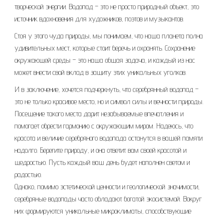
творческой энергии. Водопад – это не просто природный объект, это
источник вдохновения для художников, поэтов и музыкантов.
Стоя у этого чуда природы, мы понимаем, что наша планета полна
удивительных мест, которые стоит беречь и охранять. Сохранение
окружающей среды – это наша общая задача, и каждый из нас
может внести свой вклад в защиту этих уникальных уголков.
И в заключение, хочется подчеркнуть, что серебрянный водопад –
это не только красивое место, но и символ силы и вечности природы.
Посещение такого места дарит незабываемые впечатления и
помогает обрести гармонию с окружающим миром. Надеюсь, что
красота и величие серебряного водопада останутся в вашей памяти
надолго. Берегите природу, и она ответит вам своей красотой и
щедростью. Пусть каждый ваш день будет наполнен светом и
радостью.
Однако, помимо эстетической ценности и геологической значимости,
серебряные водопады часто обладают богатой экосистемой. Вокруг
них формируются уникальные микроклиматы, способствующие