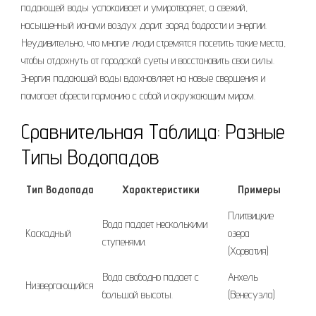
падающей воды успокаивает и умиротворяет, а свежий,
насыщенный ионами воздух дарит заряд бодрости и энергии.
Неудивительно, что многие люди стремятся посетить такие места,
чтобы отдохнуть от городской суеты и восстановить свои силы.
Энергия падающей воды вдохновляет на новые свершения и
помогает обрести гармонию с собой и окружающим миром.
Сравнительная Таблица: Разные
Типы Водопадов
Тип Водопада
Характеристики
Примеры
Плитвицкие
Вода падает несколькими
Каскадный
озера
ступенями.
(Хорватия)
Вода свободно падает с
Анхель
Низвергающийся
большой высоты.
(Венесуэла)