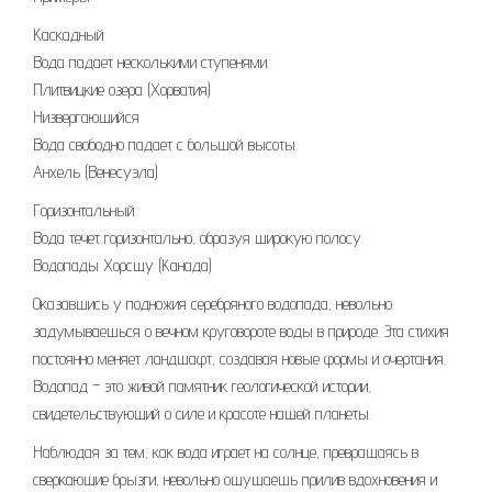
Каскадный
Вода падает несколькими ступенями.
Плитвицкие озера (Хорватия)
Низвергающийся
Вода свободно падает с большой высоты.
Анхель (Венесуэла)
Горизонтальный
Вода течет горизонтально, образуя широкую полосу.
Водопады Хорсшу (Канада)
Оказавшись у подножия серебряного водопада, невольно
задумываешься о вечном круговороте воды в природе. Эта стихия
постоянно меняет ландшафт, создавая новые формы и очертания.
Водопад – это живой памятник геологической истории,
свидетельствующий о силе и красоте нашей планеты.
Наблюдая за тем, как вода играет на солнце, превращаясь в
сверкающие брызги, невольно ощущаешь прилив вдохновения и