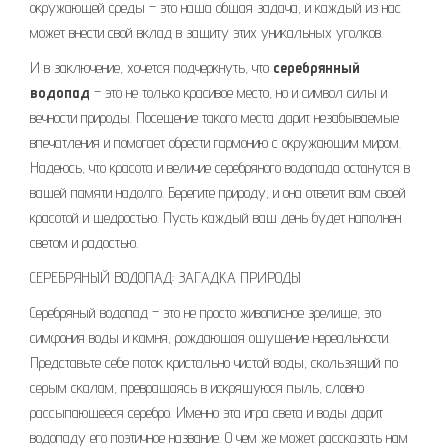
окружающей среды – это наша общая задача, и каждый из нас
может внести свой вклад в защиту этих уникальных уголков.
И в заключение, хочется подчеркнуть, что
серебрянный
водопад
– это не только красивое место, но и символ силы и
вечности природы. Посещение такого места дарит незабываемые
впечатления и помогает обрести гармонию с окружающим миром.
Надеюсь, что красота и величие серебряного водопада останутся в
вашей памяти надолго. Берегите природу, и она ответит вам своей
красотой и щедростью. Пусть каждый ваш день будет наполнен
светом и радостью.
СЕРЕБРЯНЫЙ ВОДОПАД: ЗАГАДКА ПРИРОДЫ
Серебряный водопад – это не просто живописное зрелище, это
симфония воды и камня, рождающая ощущение нереальности.
Представьте себе поток кристально чистой воды, скользящий по
серым скалам, превращаясь в искрящуюся пыль, словно
рассыпающееся серебро. Именно эта игра света и воды дарит
водопаду его поэтичное название. О чем же может рассказать нам