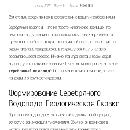
1 мая 2025
Выкл.
Автор
REDACTOR
Вот статья, оформленная в соответствии с вашими требованиями.
Серебряный водопад – это не просто живописное зрелище, это
симфония воды и камня, рождающая ощущение нереальности.
Представьте себе поток кристально чистой воды, скользящий по
серым скалам, превращаясь в искрящуюся пыль, словно
рассыпающееся серебро. Именно эта игра света и воды дарит
водопаду его поэтичное название. О чем же может рассказать нам
серебряный водопад
? Он шепчет истории о вечности, о силе
природы и о хрупкости красоты.
Формирование Серебряного
Водопада: Геологическая Сказка
Образование водопада – это сложный и длительный процесс,
зачастую занимающий тысячелетия. Обычно, он возникает в
местах, где встречаются различные типы горных пород,