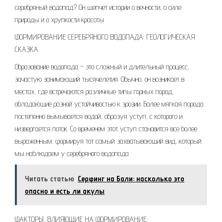
серебряный водопад? Он шепчет истории о вечности, о силе
природы и о хрупкости красоты.
ФОРМИРОВАНИЕ СЕРЕБРЯНОГО ВОДОПАДА: ГЕОЛОГИЧЕСКАЯ
СКАЗКА
Образование водопада – это сложный и длительный процесс,
зачастую занимающий тысячелетия. Обычно, он возникает в
местах, где встречаются различные типы горных пород,
обладающие разной устойчивостью к эрозии. Более мягкая порода
постепенно вымывается водой, образуя уступ, с которого и
низвергается поток. Со временем этот уступ становится все более
выраженным, формируя тот самый захватывающий вид, который
мы наблюдаем у серебряного водопада.
Читать статью
Серфинг на Бали: насколько это
опасно и есть ли акулы
ФАКТОРЫ, ВЛИЯЮЩИЕ НА ФОРМИРОВАНИЕ: