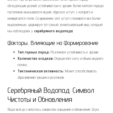
обладающие разной устойчивостью к эрозии. Более мягкая порода
постепенно вымывается водой, образуя уступ, с которого и
низвергается поток. Со временем этот уступ становится все более
выраженным, формируя тот самый захватывающий вид, который
мы наблюдаем у
серебряного водопада
.
Факторы, Влияющие на Формирование:
Тип горных пород:
Различная устойчивость к эрозии.
Количество осадков:
Определяет силу и объем водного
потока.
Тектоническая активность:
Может способствовать
образованию трещин и разломов.
Серебряный Водопад: Символ
Чистоты и Обновления
Вода всегда считалась символом очищения и обновления. Шум