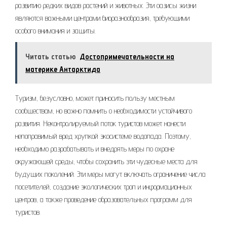
развитию редких видов растений и животных. Эти оазисы жизни
являются важными центрами биоразнообразия, требующими
особого внимания и защиты.
Читать статью
Достопримечательности на
материке Антарктида
Туризм, безусловно, может приносить пользу местным
сообществам, но важно помнить о необходимости устойчивого
развития. Неконтролируемый поток туристов может нанести
непоправимый вред хрупкой экосистеме водопада. Поэтому,
необходимо разрабатывать и внедрять меры по охране
окружающей среды, чтобы сохранить эти чудесные места для
будущих поколений. Эти меры могут включать ограничение числа
посетителей, создание экологических троп и информационных
центров, а также проведение образовательных программ для
туристов.