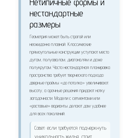
Нетипичные формы и
нестандартные
размеры
Геометрия может быть строгой или
неожиданно плавной. Классические
прямоугольные конструкции уступают место
дугам, полуовалам, диагоналям и даже
полукругам. Часто нестандартная планировка
пространства требует творческого подхода:
дверные проёмы «до потолка» увеличивают
высоту, а арочные решения придают нотку
загадочности. Модели с сегментами или
«ростовые» варианты делают дом удобнее
для всех поколений.
Совет: если требуется подчеркнуть
уникальность жилья, стоит