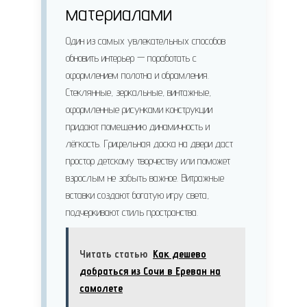
материалами
Один из самых увлекательных способов
обновить интерьер — поработать с
оформлением полотна и обрамления.
Стеклянные, зеркальные, винтажные,
оформленные рисунками конструкции
придают помещению динамичность и
лёгкость. Грифельная доска на двери даст
простор детскому творчеству или поможет
взрослым не забыть важное. Витражные
вставки создают богатую игру света,
подчеркивают стиль пространства.
Читать статью
Как дешево
добраться из Сочи в Ереван на
самолете