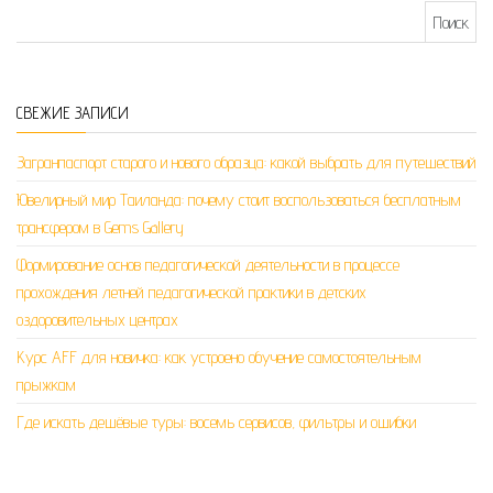
Найти:
СВЕЖИЕ ЗАПИСИ
Загранпаспорт старого и нового образца: какой выбрать для путешествий
Ювелирный мир Таиланда: почему стоит воспользоваться бесплатным
трансфером в Gems Gallery
Формирование основ педагогической деятельности в процессе
прохождения летней педагогической практики в детских
оздоровительных центрах
Курс AFF для новичка: как устроено обучение самостоятельным
прыжкам
Где искать дешёвые туры: восемь сервисов, фильтры и ошибки