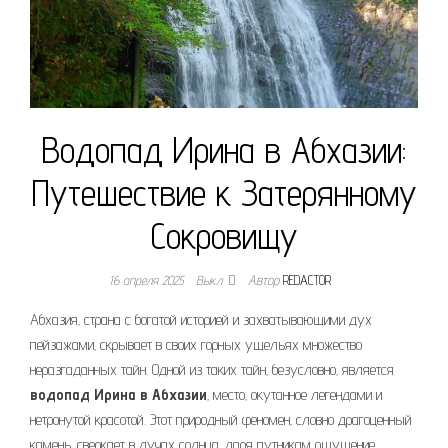
Водопад Ирина в Абхазии:
Путешествие к Затерянному
Сокровищу
16 апреля 2025
Выкл.
Автор
REDACTOR
Абхазия‚ страна с богатой историей и захватывающими дух
пейзажами‚ скрывает в своих горных ущельях множество
неразгаданных тайн. Одной из таких тайн‚ безусловно‚ является
водопад Ирина в Абхазии
‚ место‚ окутанное легендами и
нетронутой красотой. Этот природный феномен‚ словно драгоценный
камень‚ сверкает в лучах солнца‚ даря путникам ощущение