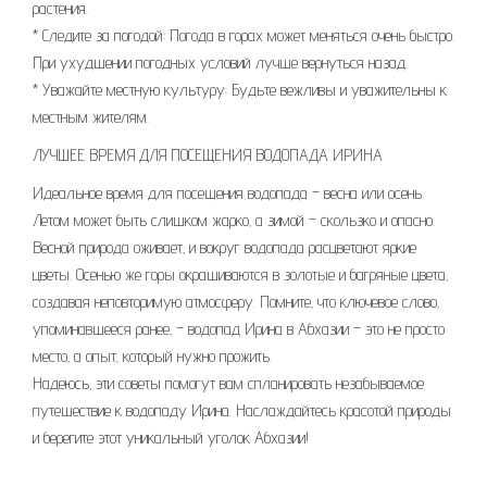
растения.
* Следите за погодой: Погода в горах может меняться очень быстро.
При ухудшении погодных условий лучше вернуться назад.
* Уважайте местную культуру: Будьте вежливы и уважительны к
местным жителям.
ЛУЧШЕЕ ВРЕМЯ ДЛЯ ПОСЕЩЕНИЯ ВОДОПАДА ИРИНА
Идеальное время для посещения водопада – весна или осень.
Летом может быть слишком жарко‚ а зимой – скользко и опасно.
Весной природа оживает‚ и вокруг водопада расцветают яркие
цветы. Осенью же горы окрашиваются в золотые и багряные цвета‚
создавая неповторимую атмосферу. Помните‚ что ключевое слово‚
упоминавшееся ранее‚ – водопад Ирина в Абхазии – это не просто
место‚ а опыт‚ который нужно прожить.
Надеюсь‚ эти советы помогут вам спланировать незабываемое
путешествие к водопаду Ирина. Наслаждайтесь красотой природы
и берегите этот уникальный уголок Абхазии!