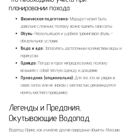
планировании похода:
Физическая подготовка:
Маршрут может быть
довольно сложным‚ поэтому важно оценить свои силы.
Обувь:
Нескользящая и удобная трекинговая обувь –
обязательное условие.
Вода и еда:
Запаситесь достаточным количеством воды и
перекусом.
Одежда:
Погода в горах непредсказуема‚ поэтому
возьмите с собой теплую одежду и дождевик.
Проводник (опционально):
Для тех‚ кто не уверен в
своих силах или не знаком с местностью‚ рекомендуется
нанять местного проводника.
Легенды и Предания‚
Окутывающие Водопад
Водопад Ирина‚ как и многие другие природные объекты Абхазии‚