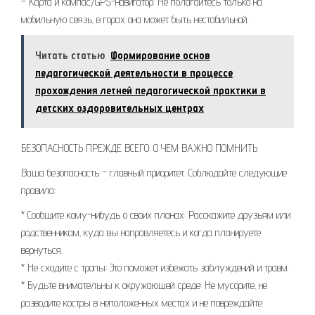
– Карта и компас/GPS-навигатор: Не полагайтесь только на
мобильную связь‚ в горах она может быть нестабильной.
Читать статью
Формирование основ
педагогической деятельности в процессе
прохождения летней педагогической практики в
детских оздоровительных центрах
БЕЗОПАСНОСТЬ ПРЕЖДЕ ВСЕГО: О ЧЕМ ВАЖНО ПОМНИТЬ
Ваша безопасность – главный приоритет. Соблюдайте следующие
правила:
* Сообщите кому-нибудь о своих планах: Расскажите друзьям или
родственникам‚ куда вы направляетесь и когда планируете
вернуться.
* Не сходите с тропы: Это поможет избежать заблуждений и травм.
* Будьте внимательны к окружающей среде: Не мусорите‚ не
разводите костры в неположенных местах и не повреждайте