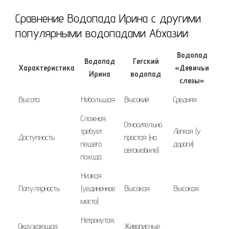
Сравнение Водопада Ирина с другими
популярными водопадами Абхазии:
Водопад
Водопад
Гегский
Характеристика
«Девичьи
Ирина
водопад
слезы»
Высота
Небольшая
Высокий
Средняя
Сложная‚
Относительно
требует
Легкая (у
Доступность
простая (на
пешего
дороги)
автомобиле)
похода
Низкая
Популярность
(уединенное
Высокая
Высокая
место)
Нетронутая‚
Окружающая
Живописные