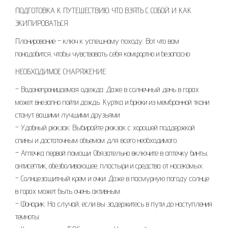
ПОДГОТОВКА К ПУТЕШЕСТВИЮ: ЧТО ВЗЯТЬ С СОБОЙ И КАК
ЭКИПИРОВАТЬСЯ
Планирование – ключ к успешному походу. Вот что вам
понадобится‚ чтобы чувствовать себя комфортно и безопасно:
НЕОБХОДИМОЕ СНАРЯЖЕНИЕ:
– Водонепроницаемая одежда: Даже в солнечный день в горах
может внезапно пойти дождь. Куртка и брюки из мембранной ткани
станут вашими лучшими друзьями.
– Удобный рюкзак: Выбирайте рюкзак с хорошей поддержкой
спины и достаточным объемом для всего необходимого.
– Аптечка первой помощи: Обязательно включите в аптечку бинты‚
антисептик‚ обезболивающее‚ пластыри и средства от насекомых.
– Солнцезащитный крем и очки: Даже в пасмурную погоду солнце
в горах может быть очень активным.
– Фонарик: На случай‚ если вы задержитесь в пути до наступления
темноты.