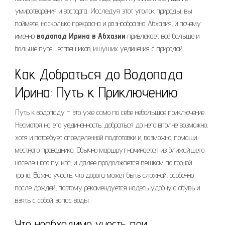
умиротворения и восторга. Исследуя этот уголок природы‚ вы
поймете‚ насколько прекрасна и разнообразна Абхазия‚ и почему
именно
водопад Ирина в Абхазии
привлекает всё больше и
больше путешественников‚ ищущих уединения с природой.
Как Добраться до Водопада
Ирина: Путь к Приключению
Путь к водопаду – это уже само по себе небольшое приключение.
Несмотря на его уединенность‚ добраться до него вполне возможно‚
хотя и потребует определенной подготовки и‚ возможно‚ помощи
местного проводника. Обычно маршрут начинается из ближайшего
населенного пункта‚ и далее продолжается пешком по горной
тропе. Важно учесть‚ что дорога может быть сложной‚ особенно
после дождей‚ поэтому рекомендуется надеть удобную обувь и
взять с собой запас воды.
Что необходимо учесть при