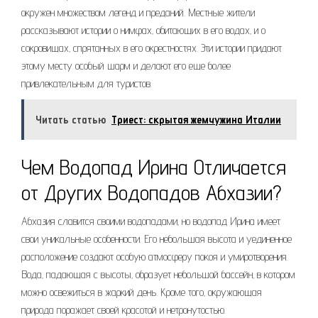
окружен множеством легенд и преданий. Местные жители
рассказывают истории о нимфах‚ обитающих в его водах‚ и о
сокровищах‚ спрятанных в его окрестностях. Эти истории придают
этому месту особый шарм и делают его еще более
привлекательным для туристов.
Читать статью
Триест: скрытая жемчужина Италии
Чем Водопад Ирина Отличается
от Других Водопадов Абхазии?
Абхазия славится своими водопадами‚ но водопад Ирина имеет
свои уникальные особенности. Его небольшая высота и уединенное
расположение создают особую атмосферу покоя и умиротворения.
Вода‚ падающая с высоты‚ образует небольшой бассейн‚ в котором
можно освежиться в жаркий день. Кроме того‚ окружающая
природа поражает своей красотой и нетронутостью.