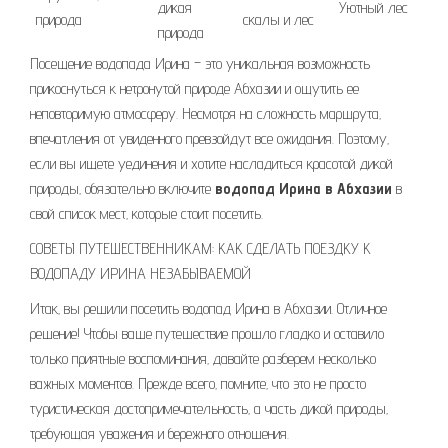
дикая
Уютный лес
природа
скалы и лес
природа
Посещение водопада Ирина – это уникальная возможность
прикоснуться к нетронутой природе Абхазии и ощутить ее
неповторимую атмосферу. Несмотря на сложность маршрута‚
впечатления от увиденного превзойдут все ожидания. Поэтому‚
если вы ищете уединения и хотите насладиться красотой дикой
природы‚ обязательно включите
водопад Ирина в Абхазии
в
свой список мест‚ которые стоит посетить.
СОВЕТЫ ПУТЕШЕСТВЕННИКАМ: КАК СДЕЛАТЬ ПОЕЗДКУ К
ВОДОПАДУ ИРИНА НЕЗАБЫВАЕМОЙ
Итак‚ вы решили посетить водопад Ирина в Абхазии. Отличное
решение! Чтобы ваше путешествие прошло гладко и оставило
только приятные воспоминания‚ давайте разберем несколько
важных моментов. Прежде всего‚ помните‚ что это не просто
туристическая достопримечательность‚ а часть дикой природы‚
требующая уважения и бережного отношения.