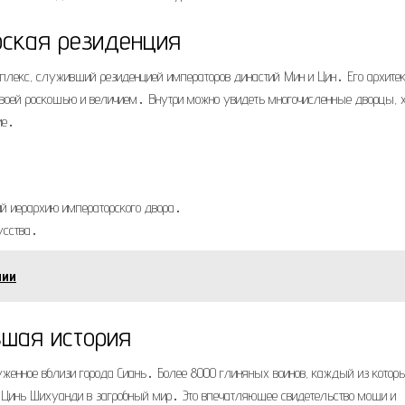
рская резиденция
плекс, служивший резиденцией императоров династий Мин и Цин․ Его архитек
своей роскошью и величием․ Внутри можно увидеть многочисленные дворцы,
ие․
й иерархию императорского двора․
усства․
нии
вшая история
руженное вблизи города Сиань․ Более 8000 глиняных воинов, каждый из котор
 Цинь Шихуанди в загробный мир․ Это впечатляющее свидетельство мощи и