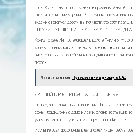
Горы Хуаншань, расположенные в провинции Аньхой, сл
скал, и облачными морями․ Этот пейзаж веками вдохно
видами с канатной дороги, вы почувствуете себя парящ
РЕКА ЛИ: ПУТЕШЕСТВИЕ СКВОЗЬ КАРСТОВЫЕ ЛАНДША
Круиз по реке Ли, протекающей в районе Гуйлиня, – это
холмы, поднимающиеся из воды, создают сюрреалистичес
реки позволяет в полной мере насладиться красотой пр
плотах․
Читать статью
Путешествие одному в ОАЭ
ДРЕВНИЙ ГОРОД ПИНЪЯО: ЗАСТЫВШЕЕ ВРЕМЯ
Пинъяо, расположенный в провинции Шаньси, является од
стены, традиционные дома и лавки, словно застывшие во
улочкам, можно ощутить атмосферу старого Китая, его т
Изучение всех достопримечательностей Китая требует врем