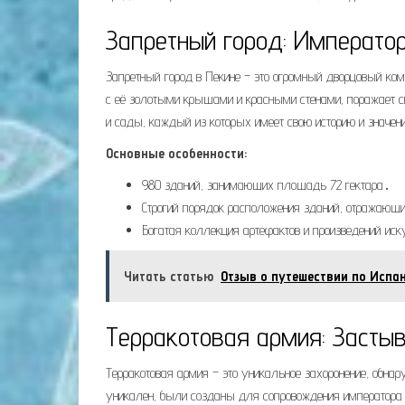
Запретный город: Императо
Запретный город в Пекине – это огромный дворцовый ком
с её золотыми крышами и красными стенами, поражает 
и сады, каждый из которых имеет свою историю и значен
Основные особенности:
980 зданий, занимающих площадь 72 гектара․
Строгий порядок расположения зданий, отражающи
Богатая коллекция артефактов и произведений иск
Читать статью
Отзыв о путешествии по Испа
Терракотовая армия: Засты
Терракотовая армия – это уникальное захоронение, обна
уникален, были созданы для сопровождения императора