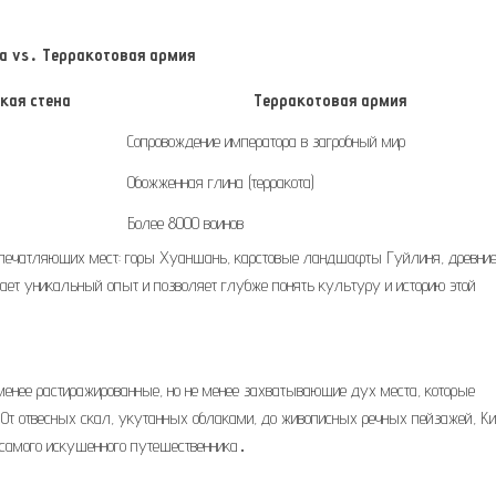
а vs․ Терракотовая армия
кая стена
Терракотовая армия
Сопровождение императора в загробный мир
Обожженная глина (терракота)
Более 8000 воинов
 впечатляющих мест: горы Хуаншань, карстовые ландшафты Гуйлиня, древни
ает уникальный опыт и позволяет глубже понять культуру и историю этой
енее растиражированные, но не менее захватывающие дух места, которые
 От отвесных скал, укутанных облаками, до живописных речных пейзажей, К
 самого искушенного путешественника․