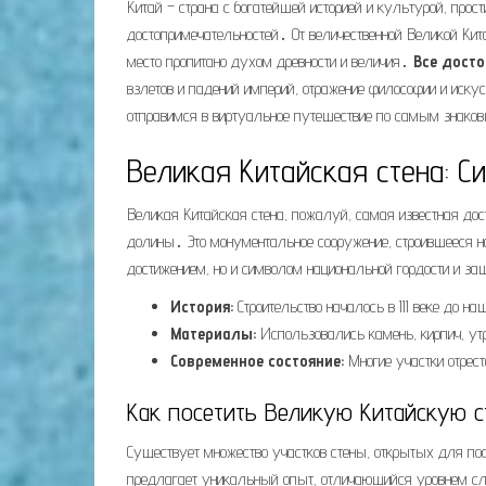
Китай – страна с богатейшей историей и культурой, прос
достопримечательностей․ От величественной Великой Ки
место пропитано духом древности и величия․
Все дост
взлетов и падений империй, отражение философии и иску
отправимся в виртуальное путешествие по самым знаков
Великая Китайская стена: 
Великая Китайская стена, пожалуй, самая известная дос
долины․ Это монументальное сооружение, строившееся н
достижением, но и символом национальной гордости и з
История:
Строительство началось в III веке до 
Материалы:
Использовались камень, кирпич, у
Современное состояние:
Многие участки отрес
Как посетить Великую Китайскую с
Существует множество участков стены, открытых для п
предлагает уникальный опыт, отличающийся уровнем сл