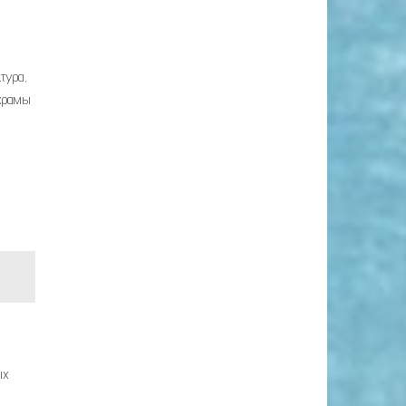
тура,
 храмы
ых