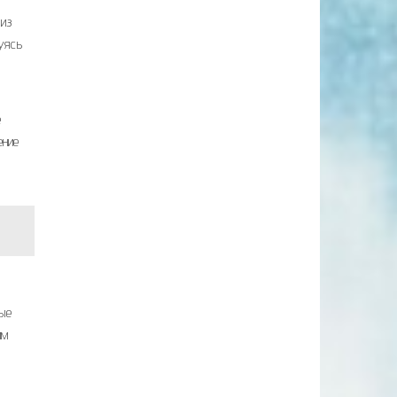
 из
уясь
е
ение
ные
им