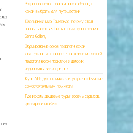
Загранпаспорт старого и нового образца:
ое
какой выбрать для путешествий
ьства
Ювелирный мир Таиланда: почему стоит
е мы
воспользоваться бесплатным трансфером в
Gems Gallery
Формирование основ педагогической
деятельности в процессе прохождения летней
и
педагогической практики в детских
оздоровительных центрах
Курс AFF для новичка: как устроено обучение
самостоятельным прыжкам
Где искать дешёвые туры: восемь сервисов,
фильтры и ошибки
 них