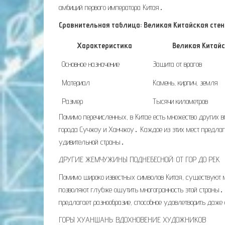
амбиций первого императора Китая․
Сравнительная таблица: Великая Китайская стен
Характеристика
Великая Китайс
Основное назначение
Защита от врагов
Материал
Камень, кирпич, земля
Размер
Тысячи километров
Помимо перечисленных, в Китае есть множество других
города Сучжоу и Ханчжоу․ Каждое из этих мест предлаг
удивительной страны․
ДРУГИЕ ЖЕМЧУЖИНЫ ПОДНЕБЕСНОЙ: ОТ ГОР ДО РЕК
Помимо широко известных символов Китая, существуют м
позволяют глубже ощутить многогранность этой страны․
предлагает разнообразие, способное удовлетворить даже
ГОРЫ ХУАНШАНЬ: ВДОХНОВЕНИЕ ХУДОЖНИКОВ