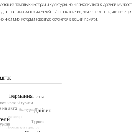
ляющие памятники истории и культуры, но и прикоснуться к древней мудрост
д на протяжении тысячелетий․ И в заключение, хочется сказать, что посеще
нно иной мир, который навсегда останется в вашей памяти․
 МЕТОК