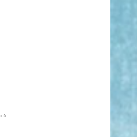
е
итай