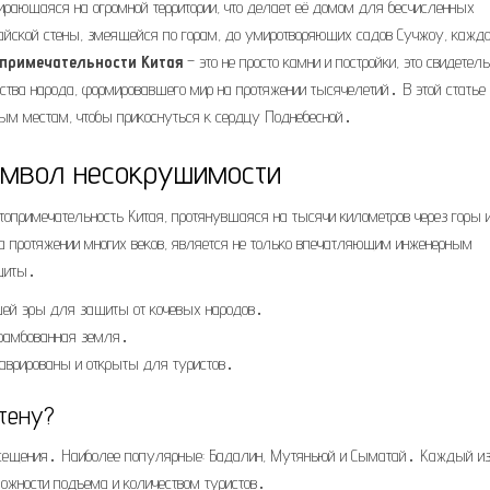
тирающаяся на огромной территории, что делает её домом для бесчисленных
тайской стены, змеящейся по горам, до умиротворяющих садов Сучжоу, кажд
опримечательности Китая
– это не просто камни и постройки, это свидетел
сства народа, формировавшего мир на протяжении тысячелетий․ В этой стать
ым местам, чтобы прикоснуться к сердцу Поднебесной․
Символ несокрушимости
топримечательность Китая, протянувшаяся на тысячи километров через горы 
а протяжении многих веков, является не только впечатляющим инженерным
ащиты․
нашей эры для защиты от кочевых народов․
трамбованная земля․
таврированы и открыты для туристов․
тену?
осещения․ Наиболее популярные: Бадалин, Мутяньюй и Сыматай․ Каждый из
ожности подъема и количеством туристов․