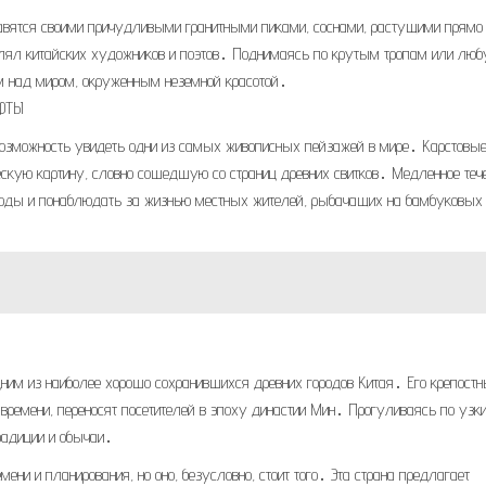
авятся своими причудливыми гранитными пиками, соснами, растущими прямо
влял китайских художников и поэтов․ Поднимаясь по крутым тропам или люб
им над миром, окруженным неземной красотой․
ФТЫ
 возможность увидеть одни из самых живописных пейзажей в мире․ Карстовы
кую картину, словно сошедшую со страниц древних свитков․ Медленное теч
ироды и понаблюдать за жизнью местных жителей, рыбачащих на бамбуковых
ним из наиболее хорошо сохранившихся древних городов Китая․ Его крепост
 времени, переносят посетителей в эпоху династии Мин․ Прогуливаясь по узк
радиции и обычаи․
ени и планирования, но оно, безусловно, стоит того․ Эта страна предлагает