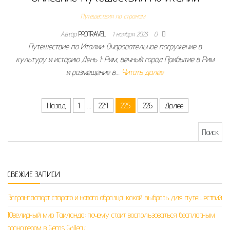
Путешествия по странам
Автор
PROTRAVEL
1 ноября 2023
0
Путешествие по Италии: Очаровательное погружение в
культуру и историю День 1: Рим, вечный город Прибытие в Рим
и размещение в…
Читать далее
Пагинация записей
Назад
1
…
224
225
226
Далее
Найти:
СВЕЖИЕ ЗАПИСИ
Загранпаспорт старого и нового образца: какой выбрать для путешествий
Ювелирный мир Таиланда: почему стоит воспользоваться бесплатным
трансфером в Gems Gallery