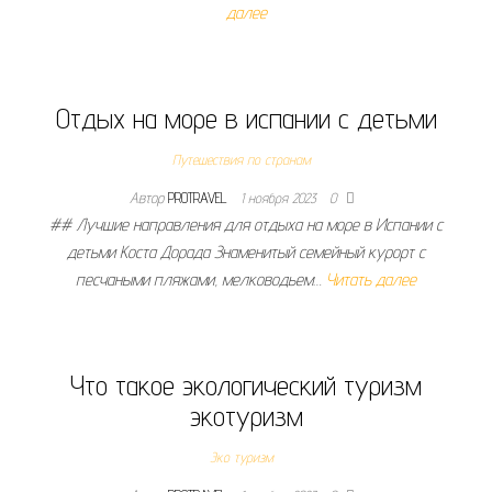
далее
Отдых на море в испании с детьми
Путешествия по странам
Автор
PROTRAVEL
1 ноября 2023
0
## Лучшие направления для отдыха на море в Испании с
детьми Коста Дорада Знаменитый семейный курорт с
песчаными пляжами, мелководьем…
Читать далее
Что такое экологический туризм
экотуризм
Эко туризм