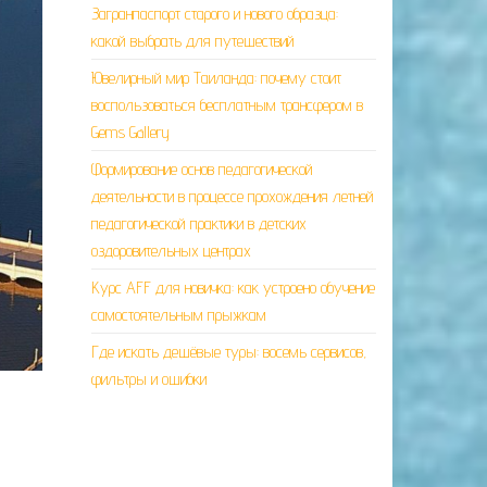
Загранпаспорт старого и нового образца:
какой выбрать для путешествий
Ювелирный мир Таиланда: почему стоит
воспользоваться бесплатным трансфером в
Gems Gallery
Формирование основ педагогической
деятельности в процессе прохождения летней
педагогической практики в детских
оздоровительных центрах
Курс AFF для новичка: как устроено обучение
самостоятельным прыжкам
Где искать дешёвые туры: восемь сервисов,
фильтры и ошибки