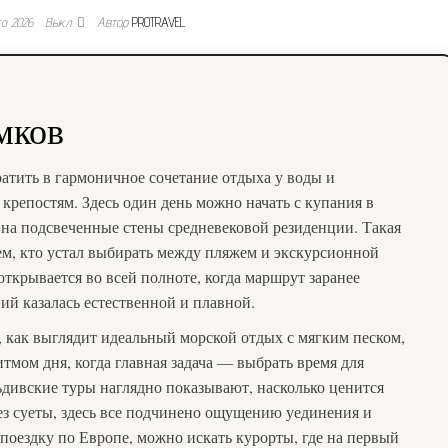
та 2026
Выкл.
Автор
PROTRAVEL
мков
атить в гармоничное сочетание отдыха у воды и
репостям. Здесь один день можно начать с купания в
 на подсвеченные стены средневековой резиденции. Такая
ем, кто устал выбирать между пляжем и экскурсионной
открывается во всей полноте, когда маршрут заранее
ий казалась естественной и плавной.
е, как выглядит идеальный морской отдых с мягким песком,
мом дня, когда главная задача — выбрать время для
ьдивские туры наглядно показывают, насколько ценится
ез суеты, здесь все подчинено ощущению уединения и
поездку по Европе, можно искать курорты, где на первый