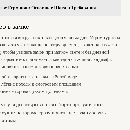
ству Германии: Основные Шаги и Требования
ер в замке
строится вокруг повторяющегося ритма дня. Утром туристы
равляются в плавание по озеру, днём отдыхают на пляже, а
, чтобы увидеть замок при мягком свете и без дневной
ом формате воспринимается как единый живой ландшафт:
становятся фоном для дворцовых парков.
ой и короткие заплывы в тёплой воде.
 лёгкие походы к смотровым площадкам.
ринные города с узкими улочками.
мо у воды, открываются с борта прогулочного
с суши: панорама сразу показывает взаимосвязь
й линии.