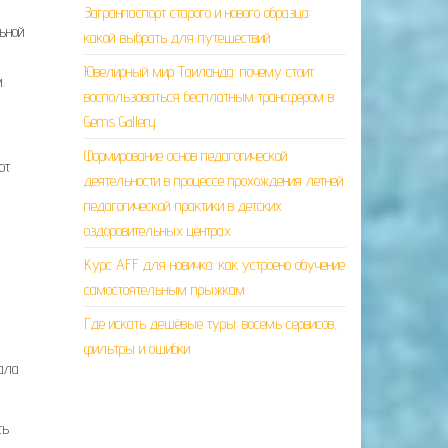
Загранпаспорт старого и нового образца:
льной
какой выбрать для путешествий
Ювелирный мир Таиланда: почему стоит
.
воспользоваться бесплатным трансфером в
Gems Gallery
Формирование основ педагогической
ют
деятельности в процессе прохождения летней
педагогической практики в детских
оздоровительных центрах
Курс AFF для новичка: как устроено обучение
самостоятельным прыжкам
Где искать дешёвые туры: восемь сервисов,
фильтры и ошибки
вала
ть