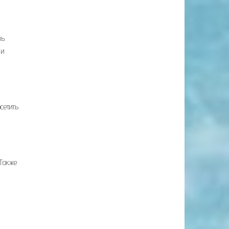
ь.
 и
сетить
 Также