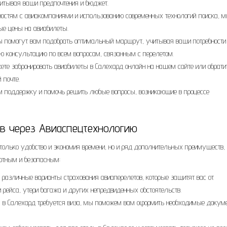
читывая ваши предпочтения и бюджет.
стям с авиакомпаниями и использованию современных технологий поиска, 
е цены на авиабилеты.
 помогут вам подобрать оптимальный маршрут, учитывая ваши потребности
ю консультацию по всем вопросам, связанным с перелетом.
те забронировать авиабилеты в Салехард онлайн на нашем сайте или обрати
 почте.
м поддержку и помочь решить любые вопросы, возникающие в процессе
в через Авиаспецтехнологию
 только удобство и экономия времени, но и ряд дополнительных преимуществ,
ртным и безопасным:
азличные варианты страхования авиаперелетов, которые защитят вас от
рейса, утери багажа и других непредвиденных обстоятельств.
 в Салехард требуется виза, мы поможем вам оформить необходимые докум