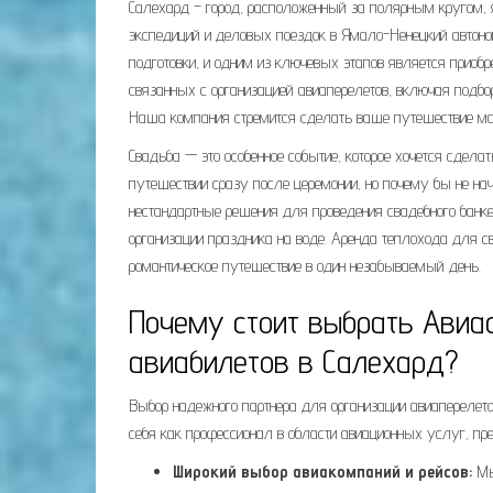
Салехард – город, расположенный за полярным кругом, 
экспедиций и деловых поездок в Ямало-Ненецкий автоном
подготовки, и одним из ключевых этапов является приобр
связанных с организацией авиаперелетов, включая подб
Наша компания стремится сделать ваше путешествие м
Свадьба — это особенное событие, которое хочется сде
путешествии сразу после церемонии, но почему бы не н
нестандартные решения для проведения свадебного банке
организации праздника на воде. Аренда теплохода для с
романтическое путешествие в один незабываемый день.
Почему стоит выбрать Авиа
авиабилетов в Салехард?
Выбор надежного партнера для организации авиаперелето
себя как профессионал в области авиационных услуг, пр
Широкий выбор авиакомпаний и рейсов:
Мы