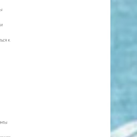
мы
 и
ться к
енты