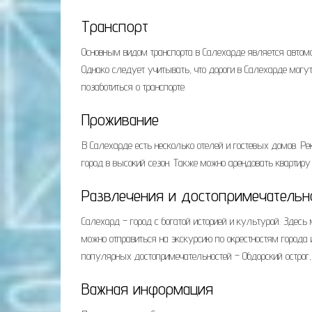
Транспорт
Основным видом транспорта в Салехарде является автомо
Однако следует учитывать, что дороги в Салехарде могу
позаботиться о транспорте.
Проживание
В Салехарде есть несколько отелей и гостевых домов. Ре
город в высокий сезон. Также можно арендовать квартиру
Развлечения и достопримечательн
Салехард – город с богатой историей и культурой. Здесь
можно отправиться на экскурсию по окрестностям города 
популярных достопримечательностей – Обдорский острог,
Важная информация