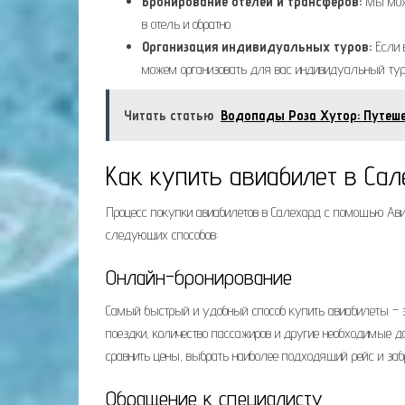
Бронирование отелей и трансферов:
Мы може
в отель и обратно.
Организация индивидуальных туров:
Если в
можем организовать для вас индивидуальный тур
Читать статью
Водопады Роза Хутор: Путеш
Как купить авиабилет в Са
Процесс покупки авиабилетов в Салехард с помощью Ави
следующих способов:
Онлайн-бронирование
Самый быстрый и удобный способ купить авиабилеты – э
поездки, количество пассажиров и другие необходимые д
сравнить цены, выбрать наиболее подходящий рейс и заб
Обращение к специалисту