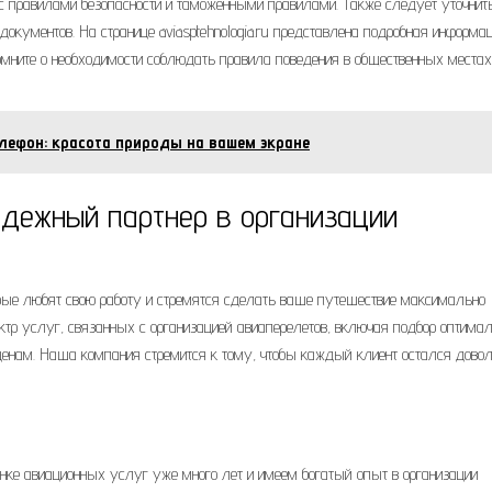
с правилами безопасности и таможенными правилами. Также следует уточнит
окументов. На странице aviasptehnologia.ru представлена подробная информац
Помните о необходимости соблюдать правила поведения в общественных местах
лефон: красота природы на вашем экране
адежный партнер в организации
орые любят свою работу и стремятся сделать ваше путешествие максимально
тр услуг, связанных с организацией авиаперелетов, включая подбор оптима
ценам. Наша компания стремится к тому, чтобы каждый клиент остался дово
ке авиационных услуг уже много лет и имеем богатый опыт в организации