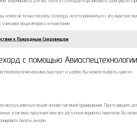
м забронировать для вас отель в Салехарде и организовать трансфер из аэр
ы хотите не только посетить Салехард, но и познакомиться с его окрестностя
, учитывая ваши интересы и пожелания.
ествие к Природным Сокровищам
лехард с помощью Авиаспецтехнологи
аспецтехнологии максимально прост и удобен. Вы можете выбрать один из
то воспользоваться нашей онлайн-системой бронирования. Просто введите да
анные, и система предложит вам все доступные варианты перелетов. Вы може
ронировать билеты онлайн.