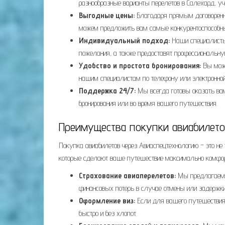
разнообразные варианты перелетов в Салехард, у
Выгодные цены:
Благодаря прямым договоренно
можем предложить вам самые конкурентоспособны
Индивидуальный подход:
Наши специалисты
пожелания, а также предоставят профессиональну
Удобство и простота бронирования:
Вы може
нашим специалистам по телефону или электронной
Поддержка 24/7:
Мы всегда готовы оказать ва
бронирования или во время вашего путешествия.
Преимущества покупки авиабилето
Покупка авиабилетов через Авиаспецтехнологию – это не
которые сделают ваше путешествие максимально комфо
Страхование авиаперелетов:
Мы предлагаем р
финансовых потерь в случае отмены или задержки 
Оформление виз:
Если для вашего путешествия
быстро и без хлопот.