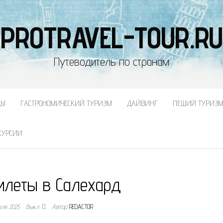
PROTRAVEL-TOUR.RU
Путеводитель по странам
ДЫ
ГАСТРОНОМИЧЕСКИЙ ТУРИЗМ
ДАЙВИНГ
ПЕШИЙ ТУРИЗ
КУРСИИ
илеты в Салехард
аля 2025
Выкл.
Автор
REDACTOR