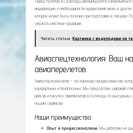
Перед полетом в Салехард рекомендуется ознакомиться 
информацию о необходимости оформления визы и других д
которая может быть полезна при подготовке к поездке. 
уважать местные традиции.
Читать статью
Картинки с водопадами на те
Авиаспецтехнология: Ваш н
авиаперелетов
Авиаспецтехнология – это команда профессионалов, кот
комфортным и безопасным. Мы предлагаем широкий спек
рейсов и покупку авиабилетов в Салехард по выгодным 
нашим сервисом.
Наши преимущества:
Опыт и профессионализм:
Мы работаем на рын