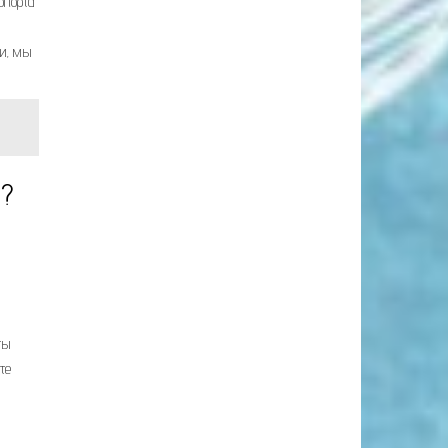
опорта
ми, мы
и?
ты
те