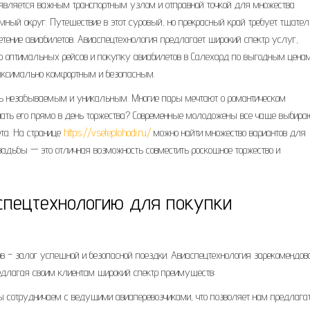
является важным транспортным узлом и отправной точкой для множества
ный округ. Путешествие в этот суровый, но прекрасный край требует тщате
етение авиабилетов. Авиаспецтехнология предлагает широкий спектр услуг,
ор оптимальных рейсов и покупку авиабилетов в Салехард по выгодным ценам
аксимально комфортным и безопасным.
лать незабываемым и уникальным. Многие пары мечтают о романтическом
ачать его прямо в день торжества? Современные молодожены все чаще выбира
та. На странице
https://vseteplohodi.ru/
можно найти множество вариантов для
вадьбы — это отличная возможность совместить роскошное торжество и
спецтехнологию для покупки
в – залог успешной и безопасной поездки. Авиаспецтехнология зарекомендо
едлагая своим клиентам широкий спектр преимуществ:
 сотрудничаем с ведущими авиаперевозчиками, что позволяет нам предлага