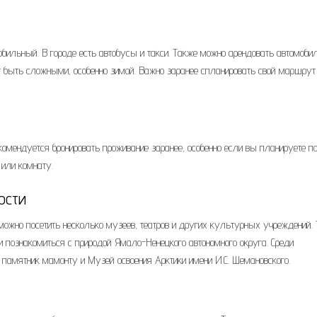
бильный. В городе есть автобусы и такси. Также можно арендовать автомобил
т быть сложными, особенно зимой. Важно заранее спланировать свой маршрут
комендуется бронировать проживание заранее, особенно если вы планируете по
 или комнату.
ости
 можно посетить несколько музеев, театров и других культурных учреждений.
и познакомиться с природой Ямало-Ненецкого автономного округа. Среди
 памятник мамонту и Музей освоения Арктики имени И.С. Шемановского.