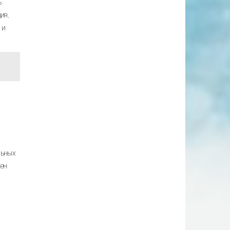
ь
ия,
 и
льных
лен