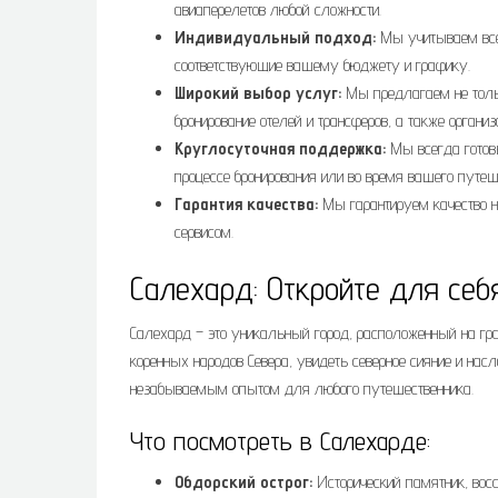
авиаперелетов любой сложности.
Индивидуальный подход:
Мы учитываем все
соответствующие вашему бюджету и графику.
Широкий выбор услуг:
Мы предлагаем не тольк
бронирование отелей и трансферов, а также орган
Круглосуточная поддержка:
Мы всегда готов
процессе бронирования или во время вашего путеш
Гарантия качества:
Мы гарантируем качество н
сервисом.
Салехард: Откройте для себ
Салехард – это уникальный город, расположенный на гр
коренных народов Севера, увидеть северное сияние и нас
незабываемым опытом для любого путешественника.
Что посмотреть в Салехарде:
Обдорский острог:
Исторический памятник, вос