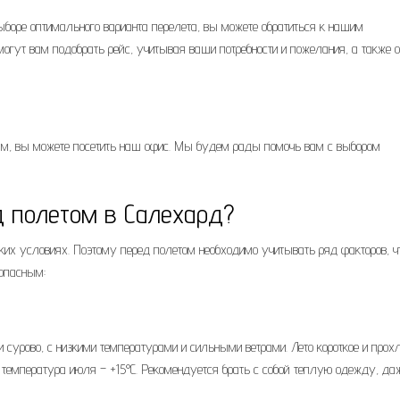
ыборе оптимального варианта перелета, вы можете обратиться к нашим
могут вам подобрать рейс, учитывая ваши потребности и пожелания, а также о
ам, вы можете посетить наш офис. Мы будем рады помочь вам с выбором
д полетом в Салехард?
ких условиях. Поэтому перед полетом необходимо учитывать ряд факторов, ч
опасным:
 сурово, с низкими температурами и сильными ветрами. Лето короткое и прох
я температура июля – +15°C. Рекомендуется брать с собой теплую одежду, да