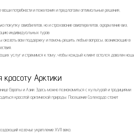
 ваши потребности и пожелания и предлагаем оптимальные решения,
о покупку авиабилетов, но и страхование авиаперелетов, оформление виз,
изацию индивидуальных туров.
ы оказать вам поддержку и помочь решить любые вопросы, возникающие в
ествия.
аших услуг и стремимся к тому, чтобы каждый клиент остался доволен наш
я красоту Арктики
анице Европы и Азии. Здесь можно познакомиться с культурой и традициями
ладиться красотой арктической природы. Посещение Салехарда станет
создающий казачье укрепление XVII века.