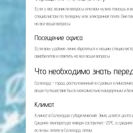
Если у вас возникли вопросы или вам нужна помощь в в
специалистам по телефону или электронной почте. Они по
на все ваши вопросы.
Посещение офиса
Если вам удобнее лично обратиться к нашим специалист
авиабилетов и ответить на все ваши вопросы.
Что необходимо знать пере
Салехард – город, расположенный в суровых климатичес
ваше путешествие было максимально комфортным и без
Климат
Климат в Салехарде субарктический. Зима длится долго и
Средняя температура января составляет -25°C, а средня
если вы летите в Салехард летом.