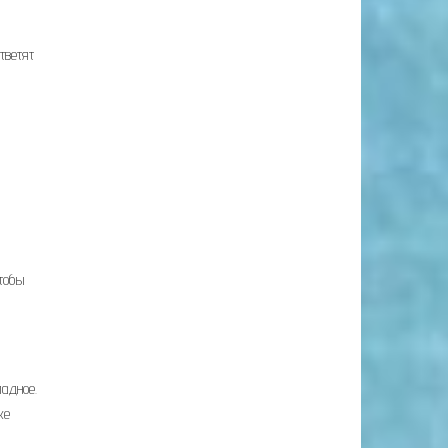
тветят
тобы
ладное.
же