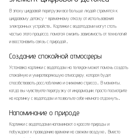
В эпоху цифровой перегрузки все больше людей стремятся к
цифровому детоксу – временному отказу от использования
электронных устройств․ Картинки с водопадами могут стать
частью этого процесса, помогая снизить зависимость от технологий
и восстановить связь с природой․
Создание спокойной атмосферы
Установка картинки с водопадом на телефон может помочь создать
спокойную и умиротворяющую атмосферу, которая будет
способствовать расслаблению и снижению стресса․ В моменты,
когда вы чувствуете перегрузку от информации, просто посмотрите
на картинку с водопадом и позвольте себе немного отдохнуть․
Напоминание о природе
Картинки с водопадами напоминают о красоте природы и
побуждают к проведению времени на свежем воздухе․ Вместо