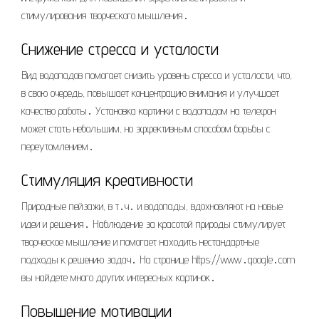
стимулирования творческого мышления․
Снижение стресса и усталости
Вид водопадов помогает снизить уровень стресса и усталости, что,
в свою очередь, повышает концентрацию внимания и улучшает
качество работы․ Установка картинки с водопадом на телефон
может стать небольшим, но эффективным способом борьбы с
переутомлением․
Стимуляция креативности
Природные пейзажи, в т․ч․ и водопады, вдохновляют на новые
идеи и решения․ Наблюдение за красотой природы стимулирует
творческое мышление и помогает находить нестандартные
подходы к решению задач․ На странице https://www․google․com
вы найдете много других интересных картинок․
Повышение мотивации