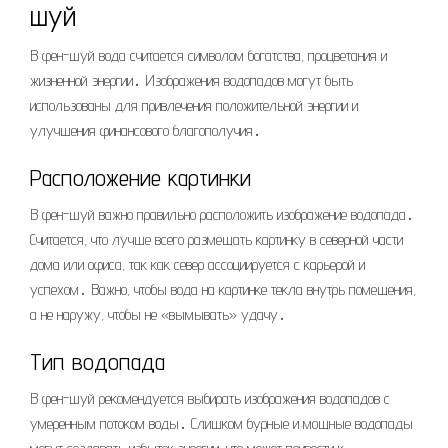
шуй
В фен-шуй вода считается символом богатства, процветания и
жизненной энергии․ Изображения водопадов могут быть
использованы для привлечения положительной энергии и
улучшения финансового благополучия․
Расположение картинки
В фен-шуй важно правильно расположить изображение водопада․
Считается, что лучше всего размещать картинку в северной части
дома или офиса, так как север ассоциируется с карьерой и
успехом․ Важно, чтобы вода на картинке текла внутрь помещения,
а не наружу, чтобы не «вымывать» удачу․
Тип водопада
В фен-шуй рекомендуется выбирать изображения водопадов с
умеренным потоком воды․ Слишком бурные и мощные водопады