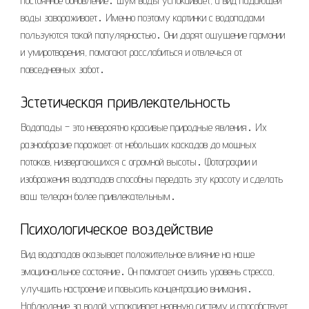
постоянное обновление․ Шум воды успокаивает, а вид падающей
воды завораживает․ Именно поэтому картинки с водопадами
пользуются такой популярностью․ Они дарят ощущение гармонии
и умиротворения, помогают расслабиться и отвлечься от
повседневных забот․
Эстетическая привлекательность
Водопады – это невероятно красивые природные явления․ Их
разнообразие поражает: от небольших каскадов до мощных
потоков, низвергающихся с огромной высоты․ Фотографии и
изображения водопадов способны передать эту красоту и сделать
ваш телефон более привлекательным․
Психологическое воздействие
Вид водопадов оказывает положительное влияние на наше
эмоциональное состояние․ Он помогает снизить уровень стресса,
улучшить настроение и повысить концентрацию внимания․
Наблюдение за водой успокаивает нервную систему и способствует