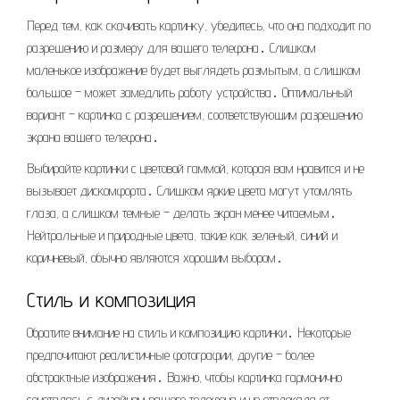
Перед тем, как скачивать картинку, убедитесь, что она подходит по
разрешению и размеру для вашего телефона․ Слишком
маленькое изображение будет выглядеть размытым, а слишком
большое – может замедлить работу устройства․ Оптимальный
вариант – картинка с разрешением, соответствующим разрешению
экрана вашего телефона․
Выбирайте картинки с цветовой гаммой, которая вам нравится и не
вызывает дискомфорта․ Слишком яркие цвета могут утомлять
глаза, а слишком темные – делать экран менее читаемым․
Нейтральные и природные цвета, такие как зеленый, синий и
коричневый, обычно являются хорошим выбором․
Стиль и композиция
Обратите внимание на стиль и композицию картинки․ Некоторые
предпочитают реалистичные фотографии, другие – более
абстрактные изображения․ Важно, чтобы картинка гармонично
сочеталась с дизайном вашего телефона и не отвлекала от