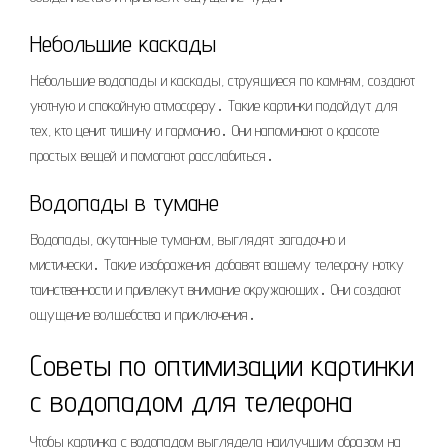
Небольшие каскады
Небольшие водопады и каскады, струящиеся по камням, создают
уютную и спокойную атмосферу․ Такие картинки подойдут для
тех, кто ценит тишину и гармонию․ Они напоминают о красоте
простых вещей и помогают расслабиться․
Водопады в тумане
Водопады, окутанные туманом, выглядят загадочно и
мистически․ Такие изображения добавят вашему телефону нотку
таинственности и привлекут внимание окружающих․ Они создают
ощущение волшебства и приключения․
Советы по оптимизации картинки
с водопадом для телефона
Чтобы картинка с водопадом выглядела наилучшим образом на