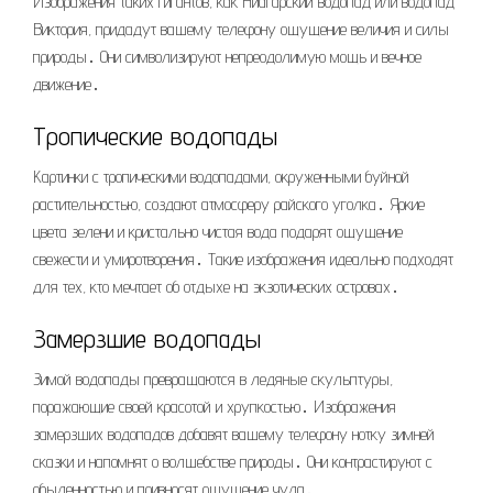
Изображения таких гигантов, как Ниагарский водопад или водопад
Виктория, придадут вашему телефону ощущение величия и силы
природы․ Они символизируют непреодолимую мощь и вечное
движение․
Тропические водопады
Картинки с тропическими водопадами, окруженными буйной
растительностью, создают атмосферу райского уголка․ Яркие
цвета зелени и кристально чистая вода подарят ощущение
свежести и умиротворения․ Такие изображения идеально подходят
для тех, кто мечтает об отдыхе на экзотических островах․
Замерзшие водопады
Зимой водопады превращаются в ледяные скульптуры,
поражающие своей красотой и хрупкостью․ Изображения
замерзших водопадов добавят вашему телефону нотку зимней
сказки и напомнят о волшебстве природы․ Они контрастируют с
обыденностью и привносят ощущение чуда․