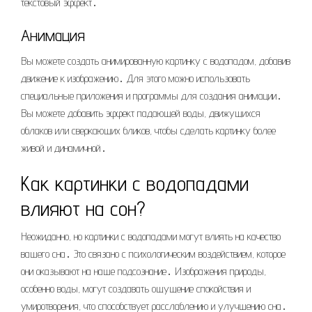
текстовый эффект․
Анимация
Вы можете создать анимированную картинку с водопадом, добавив
движение к изображению․ Для этого можно использовать
специальные приложения и программы для создания анимации․
Вы можете добавить эффект падающей воды, движущихся
облаков или сверкающих бликов, чтобы сделать картинку более
живой и динамичной․
Как картинки с водопадами
влияют на сон?
Неожиданно, но картинки с водопадами могут влиять на качество
вашего сна․ Это связано с психологическим воздействием, которое
они оказывают на наше подсознание․ Изображения природы,
особенно воды, могут создавать ощущение спокойствия и
умиротворения, что способствует расслаблению и улучшению сна․