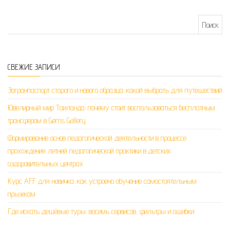
Найти:
СВЕЖИЕ ЗАПИСИ
Загранпаспорт старого и нового образца: какой выбрать для путешествий
Ювелирный мир Таиланда: почему стоит воспользоваться бесплатным
трансфером в Gems Gallery
Формирование основ педагогической деятельности в процессе
прохождения летней педагогической практики в детских
оздоровительных центрах
Курс AFF для новичка: как устроено обучение самостоятельным
прыжкам
Где искать дешёвые туры: восемь сервисов, фильтры и ошибки