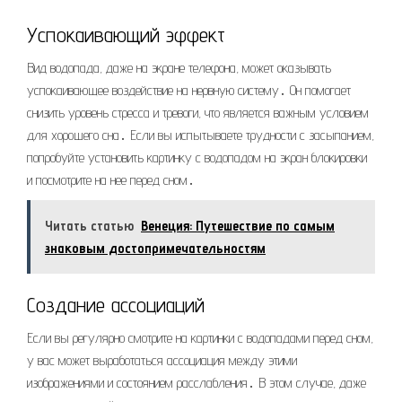
Успокаивающий эффект
Вид водопада, даже на экране телефона, может оказывать
успокаивающее воздействие на нервную систему․ Он помогает
снизить уровень стресса и тревоги, что является важным условием
для хорошего сна․ Если вы испытываете трудности с засыпанием,
попробуйте установить картинку с водопадом на экран блокировки
и посмотрите на нее перед сном․
Читать статью
Венеция: Путешествие по самым
знаковым достопримечательностям
Создание ассоциаций
Если вы регулярно смотрите на картинки с водопадами перед сном,
у вас может выработаться ассоциация между этими
изображениями и состоянием расслабления․ В этом случае, даже