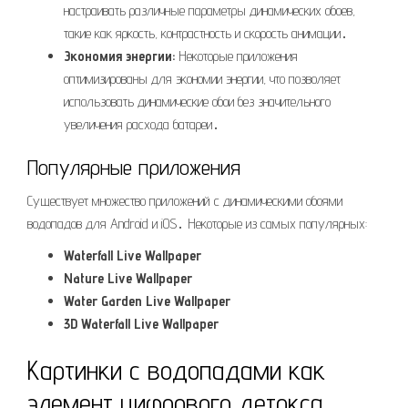
настраивать различные параметры динамических обоев,
такие как яркость, контрастность и скорость анимации․
Экономия энергии:
Некоторые приложения
оптимизированы для экономии энергии, что позволяет
использовать динамические обои без значительного
увеличения расхода батареи․
Популярные приложения
Существует множество приложений с динамическими обоями
водопадов для Android и iOS․ Некоторые из самых популярных:
Waterfall Live Wallpaper
Nature Live Wallpaper
Water Garden Live Wallpaper
3D Waterfall Live Wallpaper
Картинки с водопадами как
элемент цифрового детокса