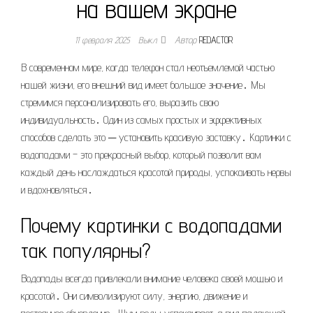
на вашем экране
11 февраля 2025
Выкл.
Автор
REDACTOR
В современном мире, когда телефон стал неотъемлемой частью
нашей жизни, его внешний вид имеет большое значение․ Мы
стремимся персонализировать его, выразить свою
индивидуальность․ Один из самых простых и эффективных
способов сделать это ─ установить красивую заставку․ Картинки с
водопадами – это прекрасный выбор, который позволит вам
каждый день наслаждаться красотой природы, успокаивать нервы
и вдохновляться․
Почему картинки с водопадами
так популярны?
Водопады всегда привлекали внимание человека своей мощью и
красотой․ Они символизируют силу, энергию, движение и