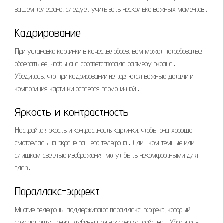
вашем телефоне, следует учитывать несколько важных моментов․
Кадрирование
При установке картинки в качестве обоев, вам может потребоваться
обрезать ее, чтобы она соответствовала размеру экрана․
Убедитесь, что при кадрировании не теряются важные детали и
композиция картинки остается гармоничной․
Яркость и контрастность
Настройте яркость и контрастность картинки, чтобы она хорошо
смотрелась на экране вашего телефона․ Слишком темные или
слишком светлые изображения могут быть некомфортными для
глаз․
Параллакс-эффект
Многие телефоны поддерживают параллакс-эффект, который
создает ощущение глубины при наклоне устройства․ Убедитесь,