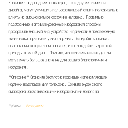
Картинки с водопадами на телефон, как и другие элементы
дизайна, могут улучшить пользовательский опыт и положительно
влиять на эмоциональное состояние человека․ Правильно
подобранные и оптимизированные изображения способны
преобразить внешний вид устройства и привнести в повседневную
жизнь нотки гармонии и умиротворения․ Выбирайте картинки с
водопадами, которые вам нравятся, и наслаждайтесь красотой
природы каждый день․ Помните, что даже маленькие детали
могут иметь большое значение для вашего благополучия и
настроения․
**Описание:** Скачайте бесплатно красивые и впечатляющие
картинки водопадов для телефона․ Оживите экран своего
смартфона захватывающими изображениями водопада․
Рубрика
Велотуризм