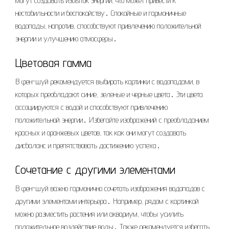
могут создавать избыток энергии, что может привести к
нестабильности и беспокойству․ Спокойные и гармоничные
водопады, напротив, способствуют привлечению положительной
энергии и улучшению атмосферы․
Цветовая гамма
В фен-шуй рекомендуется выбирать картинки с водопадами, в
которых преобладают синие, зеленые и черные цвета․ Эти цвета
ассоциируются с водой и способствуют привлечению
положительной энергии․ Избегайте изображений с преобладанием
красных и оранжевых цветов, так как они могут создавать
дисбаланс и препятствовать достижению успеха․
Сочетание с другими элементами
В фен-шуй важно гармонично сочетать изображения водопадов с
другими элементами интерьера․ Например, рядом с картинкой
можно разместить растения или аквариум, чтобы усилить
положительное воздействие воды․ Также рекомендуется избегать