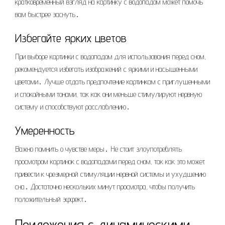
кратковременный взгляд на картинку с водопадом может помочь
вам быстрее заснуть․
Избегайте ярких цветов
При выборе картинки с водопадом для использования перед сном,
рекомендуется избегать изображений с яркими и насыщенными
цветами․ Лучше отдать предпочтение картинкам с приглушенными
и спокойными тонами, так как они меньше стимулируют нервную
систему и способствуют расслаблению․
Умеренность
Важно помнить о чувстве меры․ Не стоит злоупотреблять
просмотром картинок с водопадами перед сном, так как это может
привести к чрезмерной стимуляции нервной системы и ухудшению
сна․ Достаточно нескольких минут просмотра, чтобы получить
положительный эффект․
Приложения с динамическими