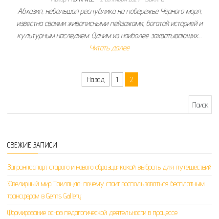
Абхазия, небольшая республика на побережье Черного моря,
известна своими живописными пейзажами, богатой историей и
культурным наследием. Одним из наиболее захватывающих…
Читать далее
Пагинация записей
Назад
1
2
Найти:
СВЕЖИЕ ЗАПИСИ
Загранпаспорт старого и нового образца: какой выбрать для путешествий
Ювелирный мир Таиланда: почему стоит воспользоваться бесплатным
трансфером в Gems Gallery
Формирование основ педагогической деятельности в процессе