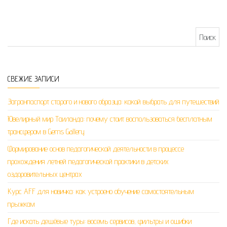
Найти:
СВЕЖИЕ ЗАПИСИ
Загранпаспорт старого и нового образца: какой выбрать для путешествий
Ювелирный мир Таиланда: почему стоит воспользоваться бесплатным
трансфером в Gems Gallery
Формирование основ педагогической деятельности в процессе
прохождения летней педагогической практики в детских
оздоровительных центрах
Курс AFF для новичка: как устроено обучение самостоятельным
прыжкам
Где искать дешёвые туры: восемь сервисов, фильтры и ошибки