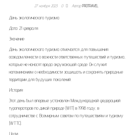
27 ноября 2023
0
Автор
PROTRAVEL
День экологического туризма
Дата: 21 февраля
Значение:
День экологического туризма отмечается для повышения
осведомленности о важности ответственных путешествий и туризма,
которые не наносят вреда окружающей среде. Он служит
напоминанием о необходимости защищать и сохранять природные
территории для будущих поколений.
История:
Этот день был впервые установлен Международной федерацией
туроператоров по дикой природе (WIT) в 1998 году, в
сотрудничестве с Всемирным советом по путешествиям и туризму
(WTTC).
Цели: