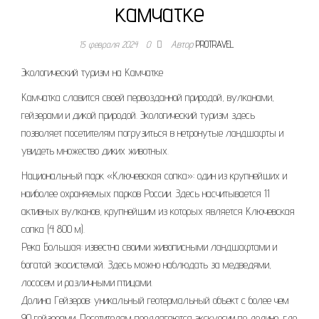
камчатке
15 февраля 2024
0
Автор
PROTRAVEL
Экологический туризм на Камчатке
Камчатка славится своей первозданной природой, вулканами,
гейзерами и дикой природой. Экологический туризм здесь
позволяет посетителям погрузиться в нетронутые ландшафты и
увидеть множество диких животных.
Национальный парк «Ключевская сопка»: один из крупнейших и
наиболее охраняемых парков России. Здесь насчитывается 11
активных вулканов, крупнейшим из которых является Ключевская
сопка (4 800 м).
Река Большая: известна своими живописными ландшафтами и
богатой экосистемой. Здесь можно наблюдать за медведями,
лососем и различными птицами.
Долина Гейзеров: уникальный геотермальный объект с более чем
90 гейзерами. Посетителям предлагаются экскурсии по долине, где