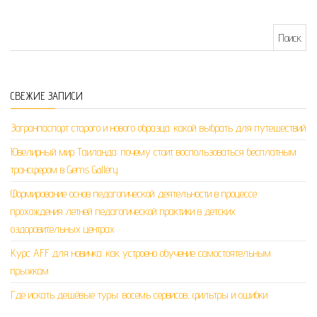
Найти:
СВЕЖИЕ ЗАПИСИ
Загранпаспорт старого и нового образца: какой выбрать для путешествий
Ювелирный мир Таиланда: почему стоит воспользоваться бесплатным
трансфером в Gems Gallery
Формирование основ педагогической деятельности в процессе
прохождения летней педагогической практики в детских
оздоровительных центрах
Курс AFF для новичка: как устроено обучение самостоятельным
прыжкам
Где искать дешёвые туры: восемь сервисов, фильтры и ошибки