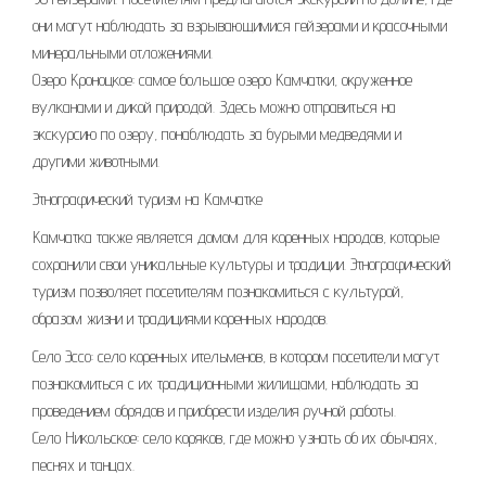
они могут наблюдать за взрывающимися гейзерами и красочными
минеральными отложениями.
Озеро Кроноцкое: самое большое озеро Камчатки, окруженное
вулканами и дикой природой. Здесь можно отправиться на
экскурсию по озеру, понаблюдать за бурыми медведями и
другими животными.
Этнографический туризм на Камчатке
Камчатка также является домом для коренных народов, которые
сохранили свои уникальные культуры и традиции. Этнографический
туризм позволяет посетителям познакомиться с культурой,
образом жизни и традициями коренных народов.
Село Эссо: село коренных ительменов, в котором посетители могут
познакомиться с их традиционными жилищами, наблюдать за
проведением обрядов и приобрести изделия ручной работы.
Село Никольское: село коряков, где можно узнать об их обычаях,
песнях и танцах.