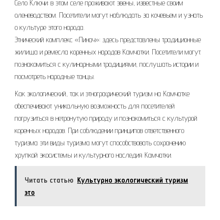
Село Ключи: в этом селе проживают эвены, известные своим
оленеводством. Посетители могут наблюдать за кочевьем и узнать
о культуре этого народа.
Этнический комплекс «Пинач»: здесь представлены традиционные
жилища и ремесла коренных народов Камчатки. Посетители могут
познакомиться с кулинарными традициями, послушать истории и
посмотреть народные танцы.
Как экологический, так и этнографический туризм на Камчатке
обеспечивают уникальную возможность для посетителей
погрузиться в нетронутую природу и познакомиться с культурой
коренных народов. При соблюдении принципов ответственного
туризма эти виды туризма могут способствовать сохранению
хрупкой экосистемы и культурного наследия Камчатки.
Читать статью
Культурно экологический туризм
это