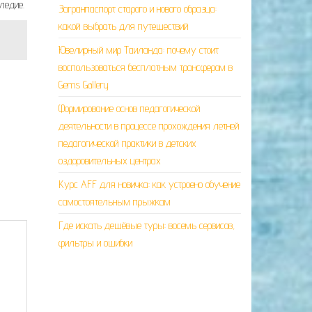
ледие.
Загранпаспорт старого и нового образца:
какой выбрать для путешествий
Ювелирный мир Таиланда: почему стоит
воспользоваться бесплатным трансфером в
Gems Gallery
Формирование основ педагогической
деятельности в процессе прохождения летней
педагогической практики в детских
оздоровительных центрах
Курс AFF для новичка: как устроено обучение
самостоятельным прыжкам
Где искать дешёвые туры: восемь сервисов,
фильтры и ошибки