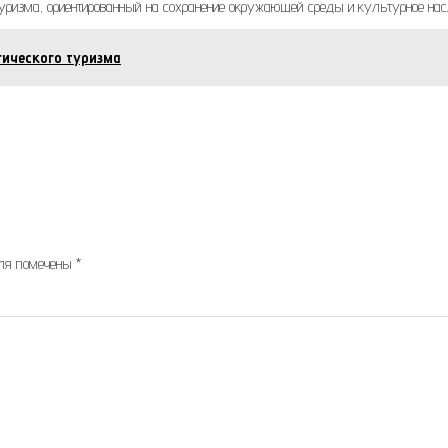
 туризма, ориентированный на сохранение окружающей среды и культурное нас
гического туризма
оля помечены
*