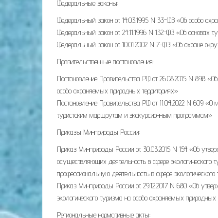
Федеральные законы:
Федеральный закон от 14.03.1995 N 33-ФЗ «Об особо ох
Федеральный закон от 24.11.1996 N 132-ФЗ «Об основах т
Федеральный закон от 10.01.2002 N 7-ФЗ «Об охране о
Правительственные постановления:
Постановление Правительства РФ от 26.08.2015 N 898 «О
особо охраняемых природных территориях»
Постановление Правительства РФ от 11.04.2022 N 609 «О 
туристским маршрутам и экскурсионным программам»
Приказы Минприроды России:
Приказ Минприроды России от 30.03.2015 N 154 «Об утвер
осуществляющих деятельность в сфере экологического ту
профессиональную деятельность в сфере экологического
Приказ Минприроды России от 29.12.2017 N 680 «Об утве
экологического туризма на особо охраняемых природных 
Региональные нормативные акты: