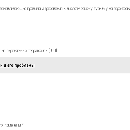
станавливающие правила и требования к экологическому туризму на территори
 на охраняемых территориях (СОП)
ии и его проблемы
оля помечены
*