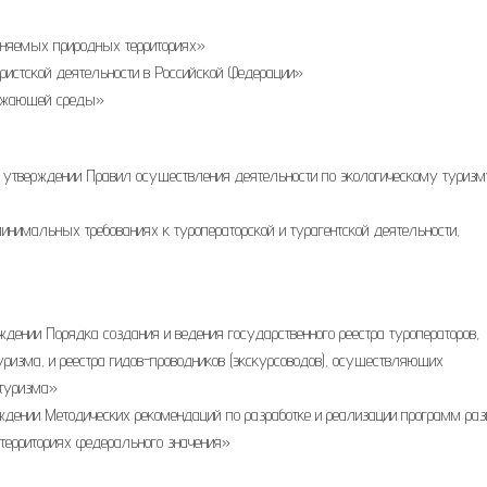
раняемых природных территориях»
уристской деятельности в Российской Федерации»
кружающей среды»
б утверждении Правил осуществления деятельности по экологическому туризм
минимальных требованиях к туроператорской и турагентской деятельности,
ждении Порядка создания и ведения государственного реестра туроператоров,
ризма, и реестра гидов-проводников (экскурсоводов), осуществляющих
 туризма»
рждении Методических рекомендаций по разработке и реализации программ раз
территориях федерального значения»