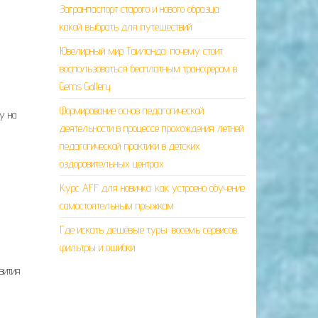
Загранпаспорт старого и нового образца:
какой выбрать для путешествий
Ювелирный мир Таиланда: почему стоит
воспользоваться бесплатным трансфером в
Gems Gallery
Формирование основ педагогической
у на
деятельности в процессе прохождения летней
педагогической практики в детских
оздоровительных центрах
Курс AFF для новичка: как устроено обучение
самостоятельным прыжкам
Где искать дешёвые туры: восемь сервисов,
фильтры и ошибки
вития