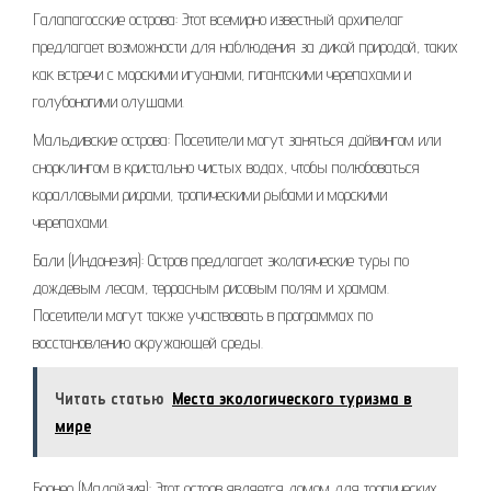
Галапагосские острова: Этот всемирно известный архипелаг
предлагает возможности для наблюдения за дикой природой, таких
как встречи с морскими игуанами, гигантскими черепахами и
голубоногими олушами.
Мальдивские острова: Посетители могут заняться дайвингом или
снорклингом в кристально чистых водах, чтобы полюбоваться
коралловыми рифами, тропическими рыбами и морскими
черепахами.
Бали (Индонезия): Остров предлагает экологические туры по
дождевым лесам, террасным рисовым полям и храмам.
Посетители могут также участвовать в программах по
восстановлению окружающей среды.
Читать статью
Места экологического туризма в
мире
Борнео (Малайзия): Этот остров является домом для тропических