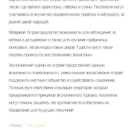
лесов, где обитают орангутаны, гиббоны и слоны. Посетители могут
участвовать в научно-исследовательских проектах и наблюдать за
редкой дикой природой.
Маврикий: Остров предлагает возможности для наблюдения за
китами и дельфинами, а также для изучения прибрежных
мангровых лесов и коралловых рифов. Туристы могут также
посетить проекты по восстановлению экосистемы.
Экологический туризм на острове предоставляет ценную
возможность познакомиться с уникальными экосистемами острова,
поддержать местные сообщества и содействовать сохранению.
Путешествуя ответственно и выбирая операторов, которые
придерживаются принципов экологического туризма, посетители
могут помочь защитить эти хрупкие места и обеспечить их
процветание для будущих поколений.
Рубрика
Эко туризм