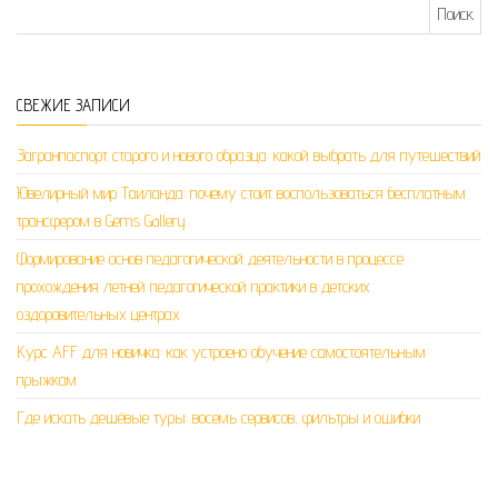
Найти:
СВЕЖИЕ ЗАПИСИ
Загранпаспорт старого и нового образца: какой выбрать для путешествий
Ювелирный мир Таиланда: почему стоит воспользоваться бесплатным
трансфером в Gems Gallery
Формирование основ педагогической деятельности в процессе
прохождения летней педагогической практики в детских
оздоровительных центрах
Курс AFF для новичка: как устроено обучение самостоятельным
прыжкам
Где искать дешёвые туры: восемь сервисов, фильтры и ошибки