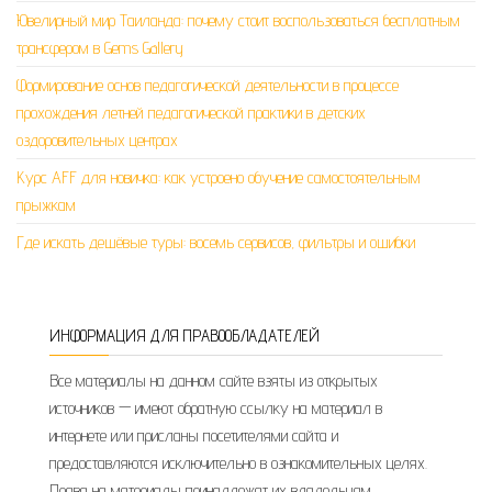
Ювелирный мир Таиланда: почему стоит воспользоваться бесплатным
трансфером в Gems Gallery
Формирование основ педагогической деятельности в процессе
прохождения летней педагогической практики в детских
оздоровительных центрах
Курс AFF для новичка: как устроено обучение самостоятельным
прыжкам
Где искать дешёвые туры: восемь сервисов, фильтры и ошибки
ИНФОРМАЦИЯ ДЛЯ ПРАВООБЛАДАТЕЛЕЙ
Все материалы на данном сайте взяты из открытых
источников — имеют обратную ссылку на материал в
интернете или присланы посетителями сайта и
предоставляются исключительно в ознакомительных целях.
Права на материалы принадлежат их владельцам.