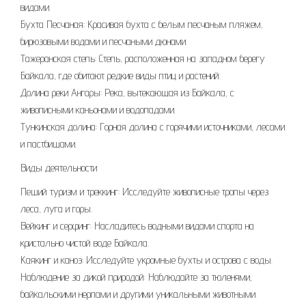
видами.
Бухта Песчаная: Красивая бухта с белым песчаным пляжем,
бирюзовыми водами и песчаными дюнами.
Тажеранская степь: Степь, расположенная на западном берегу
Байкала, где обитают редкие виды птиц и растений.
Долина реки Ангары: Река, вытекающая из Байкала, с
живописными каньонами и водопадами.
Тункинская долина: Горная долина с горячими источниками, лесами
и пастбищами.
Виды деятельности
Пеший туризм и треккинг: Исследуйте живописные тропы через
леса, луга и горы.
Вейкинг и серфинг: Насладитесь водными видами спорта на
кристально чистой воде Байкала.
Каякинг и каноэ: Исследуйте укромные бухты и острова с воды.
Наблюдение за дикой природой: Наблюдайте за тюленями,
байкальскими нерпами и другими уникальными животными.