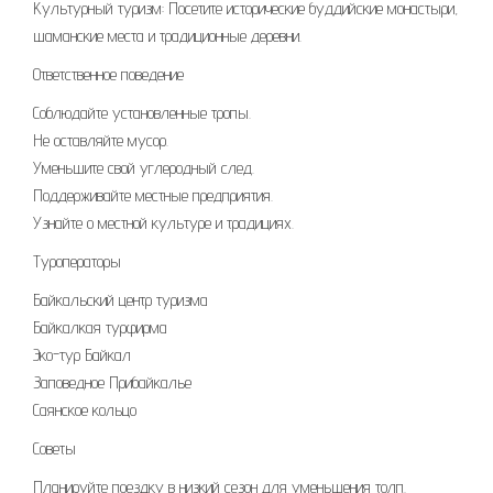
Культурный туризм: Посетите исторические буддийские монастыри,
шаманские места и традиционные деревни.
Ответственное поведение
Соблюдайте установленные тропы.
Не оставляйте мусор.
Уменьшите свой углеродный след.
Поддерживайте местные предприятия.
Узнайте о местной культуре и традициях.
Туроператоры
Байкальский центр туризма
Байкалкая турфирма
Эко-тур Байкал
Заповедное Прибайкалье
Саянское кольцо
Советы
Планируйте поездку в низкий сезон для уменьшения толп.