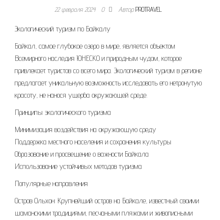
22 февраля 2024
0
Автор
PROTRAVEL
Экологический туризм по Байкалу
Байкал, самое глубокое озеро в мире, является объектом
Всемирного наследия ЮНЕСКО и природным чудом, которое
привлекает туристов со всего мира. Экологический туризм в регионе
предлагает уникальную возможность исследовать его нетронутую
красоту, не нанося ущерба окружающей среде.
Принципы экологического туризма
Минимизация воздействия на окружающую среду
Поддержка местного населения и сохранения культуры
Образование и просвещение о важности Байкала
Использование устойчивых методов туризма
Популярные направления
Остров Ольхон: Крупнейший остров на Байкале, известный своими
шаманскими традициями, песчаными пляжами и живописными