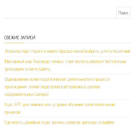
Найти:
СВЕЖИЕ ЗАПИСИ
Загранпаспорт старого и нового образца: какой выбрать для путешествий
Ювелирный мир Таиланда: почему стоит воспользоваться бесплатным
трансфером в Gems Gallery
Формирование основ педагогической деятельности в процессе
прохождения летней педагогической практики в детских
оздоровительных центрах
Курс AFF для новичка: как устроено обучение самостоятельным
прыжкам
Где искать дешёвые туры: восемь сервисов, фильтры и ошибки