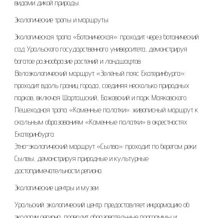
видами дикой природы.
Экологические тропы и маршруты
Экологическая тропа «Ботаническая»: проходит через ботанический
сад Уральского государственного университета, демонстрируя
богатое разнообразие растений и ландшафтов.
Велоэкологический маршрут «Зелёный пояс Екатеринбурга»:
проходит вдоль границ города, соединяя несколько природных
парков, включая Шарташский, Бажовский и парк Маяковского.
Пешеходная тропа «Каменные палатки»: живописный маршрут к
скальным образованиям «Каменные палатки» в окрестностях
Екатеринбурга.
Этно-экологический маршрут «Сылва»: проходит по берегам реки
Сылвы, демонстрируя природные и культурные
достопримечательности региона.
Экологические центры и музеи
Уральский экологический центр: предоставляет информацию об
экологии региона, проводит образовательные программы и