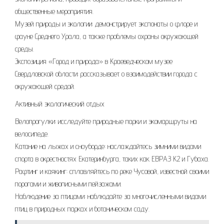
общественные мероприятия.
Музей природы и экологии: демонстрирует экспонаты о флоре и
фауне Среднего Урала, а также проблемы охраны окружающей
среды.
Экспозиция «Город и природа» в Краеведческом музее
Свердловской области: рассказывает о взаимодействии города с
окружающей средой.
Активный экологический отдых
Велопрогулки: исследуйте природные парки и экомаршруты на
велосипеде.
Катание на лыжах и сноуборде: наслаждайтесь зимними видами
спорта в окрестностях Екатеринбурга, таких как ЕВРАЗ К2 и Губаха.
Рафтинг и каякинг: сплавляйтесь по реке Чусовой, известной своими
порогами и живописными пейзажами.
Наблюдение за птицами: наблюдайте за многочисленными видами
птиц в природных парках и ботаническом саду.