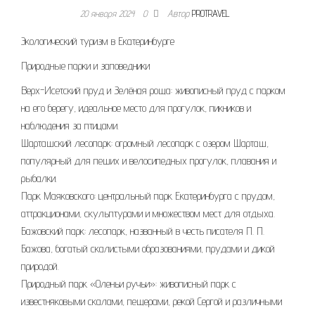
20 января 2024
0
Автор
PROTRAVEL
Экологический туризм в Екатеринбурге
Природные парки и заповедники
Верх-Исетский пруд и Зелёная роща: живописный пруд с парком
на его берегу, идеальное место для прогулок, пикников и
наблюдения за птицами.
Шарташский лесопарк: огромный лесопарк с озером Шарташ,
популярный для пеших и велосипедных прогулок, плавания и
рыбалки.
Парк Маяковского: центральный парк Екатеринбурга с прудом,
аттракционами, скульптурами и множеством мест для отдыха.
Бажовский парк: лесопарк, названный в честь писателя П. П.
Бажова, богатый скалистыми образованиями, прудами и дикой
природой.
Природный парк «Оленьи ручьи»: живописный парк с
известняковыми скалами, пещерами, рекой Сергой и различными