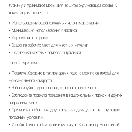
туризму и принимают меры для защиты окружающей среды. К
таким мерам относятся:
• Использование возобновляемых источников энергии
• Минимизация использования пластика
• Управление отходами
• Создание рабочих мест для местных жителей
• Поддержка местных ремесел и традиций
Советы туристам
• Посетите Хакасию в теплое время года (с мая по сентябрь) для
максимального комфорта.
• Забронируйте туры заранее, особенно в пик сезона.
• Соблюдайте правила поведения в национальных парках и других
природных зонах.
• Принесите с собой походную обувь и одежду, соответствующую
погодным условиям.
• Узнайте больше об истории и культуре Хакасии перед поездкой.