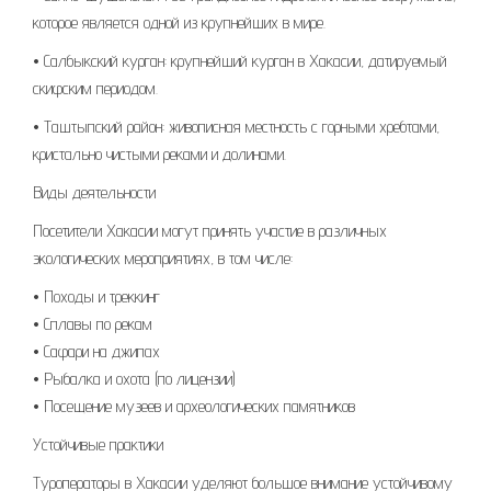
которое является одной из крупнейших в мире.
• Салбыкский курган: крупнейший курган в Хакасии, датируемый
скифским периодом.
• Таштыпский район: живописная местность с горными хребтами,
кристально чистыми реками и долинами.
Виды деятельности
Посетители Хакасии могут принять участие в различных
экологических мероприятиях, в том числе:
• Походы и треккинг
• Сплавы по рекам
• Сафари на джипах
• Рыбалка и охота (по лицензии)
• Посещение музеев и археологических памятников
Устойчивые практики
Туроператоры в Хакасии уделяют большое внимание устойчивому