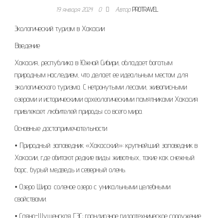
19 января 2024
0
Автор
PROTRAVEL
Экологический туризм в Хакасии
Введение
Хакасия, республика в Южной Сибири, обладает богатым
природным наследием, что делает ее идеальным местом для
экологического туризма. С нетронутыми лесами, живописными
озерами и историческими археологическими памятниками Хакасия
привлекает любителей природы со всего мира.
Основные достопримечательности
• Природный заповедник «Хакасский»: крупнейший заповедник в
Хакасии, где обитают редкие виды животных, такие как снежный
барс, бурый медведь и северный олень.
• Озеро Шира: соленое озеро с уникальными целебными
свойствами.
• Саяно-Шушенская ГЭС: грандиозное гидротехническое сооружение,