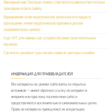
Ювелирный мир Таиланда: почему стоит воспользоваться бесплатным
трансфером в Gems Gallery
Формирование основ педагогической деятельности в процессе
прохождения летней педагогической практики в детских
оздоровительных центрах
Курс AFF для новичка: как устроено обучение самостоятельным
прыжкам
Где искать дешёвые туры: восемь сервисов, фильтры и ошибки
ИНФОРМАЦИЯ ДЛЯ ПРАВООБЛАДАТЕЛЕЙ
Все материалы на данном сайте взяты из открытых
источников — имеют обратную ссылку на материал в
интернете или присланы посетителями сайта и
предоставляются исключительно в ознакомительных целях.
Права на материалы принадлежат их владельцам.