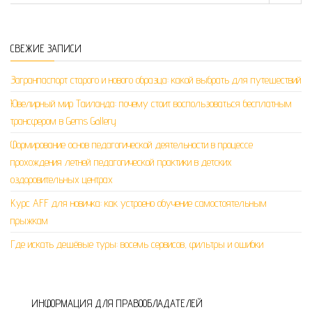
СВЕЖИЕ ЗАПИСИ
Загранпаспорт старого и нового образца: какой выбрать для путешествий
Ювелирный мир Таиланда: почему стоит воспользоваться бесплатным
трансфером в Gems Gallery
Формирование основ педагогической деятельности в процессе
прохождения летней педагогической практики в детских
оздоровительных центрах
Курс AFF для новичка: как устроено обучение самостоятельным
прыжкам
Где искать дешёвые туры: восемь сервисов, фильтры и ошибки
ИНФОРМАЦИЯ ДЛЯ ПРАВООБЛАДАТЕЛЕЙ