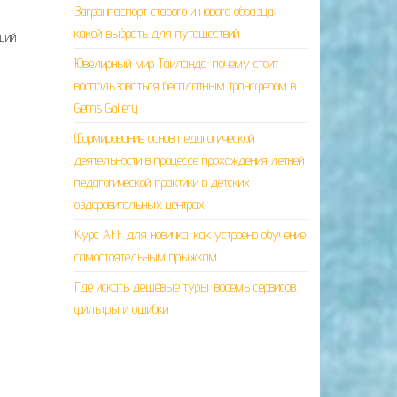
Загранпаспорт старого и нового образца:
какой выбрать для путешествий
еший
Ювелирный мир Таиланда: почему стоит
воспользоваться бесплатным трансфером в
Gems Gallery
Формирование основ педагогической
деятельности в процессе прохождения летней
педагогической практики в детских
оздоровительных центрах
Курс AFF для новичка: как устроено обучение
самостоятельным прыжкам
Где искать дешёвые туры: восемь сервисов,
фильтры и ошибки