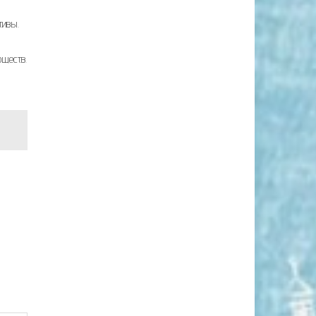
тивы.
бществ.