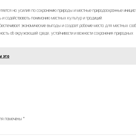
вляется на усилия по сохранению природы и местные природоохранные инициа
 и содействовать пониманию местных культур и традиций.
еспечивает экономические выгоды и создает рабочие места для местных соо
ность об окружающей среде, устойчивости и важности сохранения природных
м это
оля помечены
*