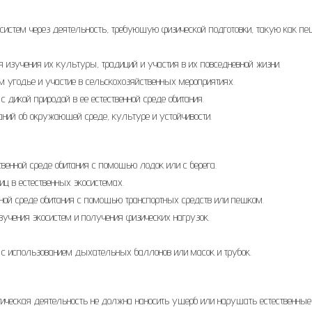
систем через деятельность, требующую физической подготовки, такую как п
изучения их культуры, традиций и участия в их повседневной жизни.
м угодье и участие в сельскохозяйственных мероприятиях.
 дикой природой в ее естественной среде обитания.
ний об окружающей среде, культуре и устойчивости.
венной среде обитания с помощью лодок или с берега.
ц в естественных экосистемах.
ной среде обитания с помощью транспортных средств или пешком.
учения экосистем и получения физических нагрузок.
 с использованием дыхательных баллонов или масок и трубок.
ическая деятельность не должна наносить ущерб или нарушать естественные