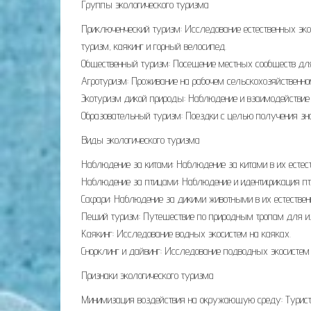
Группы экологического туризма
Приключенческий туризм: Исследование естественных эко
туризм, каякинг и горный велосипед.
Общественный туризм: Посещение местных сообществ для 
Агротуризм: Проживание на рабочем сельскохозяйственно
Экотуризм дикой природы: Наблюдение и взаимодействие с
Образовательный туризм: Поездки с целью получения зна
Виды экологического туризма
Наблюдение за китами: Наблюдение за китами в их естест
Наблюдение за птицами: Наблюдение и идентификация пти
Сафари: Наблюдение за дикими животными в их естествен
Пеший туризм: Путешествие по природным тропам для из
Каякинг: Исследование водных экосистем на каяках.
Снорклинг и дайвинг: Исследование подводных экосистем
Признаки экологического туризма
Минимизация воздействия на окружающую среду: Турист