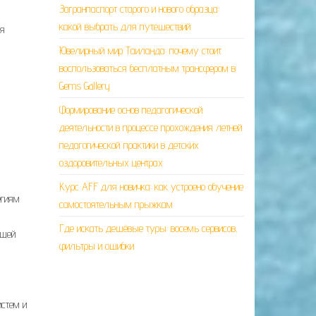
Загранпаспорт старого и нового образца:
какой выбрать для путешествий
ия
Ювелирный мир Таиланда: почему стоит
воспользоваться бесплатным трансфером в
Gems Gallery
Формирование основ педагогической
деятельности в процессе прохождения летней
педагогической практики в детских
оздоровительных центрах
Курс AFF для новичка: как устроено обучение
егиям
самостоятельным прыжкам
Где искать дешёвые туры: восемь сервисов,
ющей
фильтры и ошибки
истем и