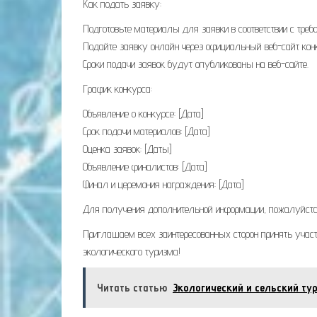
Как подать заявку:
Подготовьте материалы для заявки в соответствии с требо
Подайте заявку онлайн через официальный веб-сайт кон
Сроки подачи заявок будут опубликованы на веб-сайте.
График конкурса:
Объявление о конкурсе: [Дата]
Срок подачи материалов: [Дата]
Оценка заявок: [Даты]
Объявление финалистов: [Дата]
Финал и церемония награждения: [Дата]
Для получения дополнительной информации, пожалуйста, 
Приглашаем всех заинтересованных сторон принять участи
экологического туризма!
Читать статью
Экологический и сельский тур