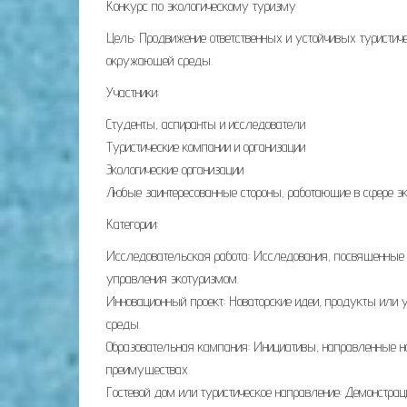
Конкурс по экологическому туризму
Цель: Продвижение ответственных и устойчивых туристич
окружающей среды.
Участники:
Студенты, аспиранты и исследователи
Туристические компании и организации
Экологические организации
Любые заинтересованные стороны, работающие в сфере эк
Категории:
Исследовательская работа: Исследования, посвященные
управления экотуризмом.
Инновационный проект: Новаторские идеи, продукты или
среды.
Образовательная кампания: Инициативы, направленные на
преимуществах.
Гостевой дом или туристическое направление: Демонстрац