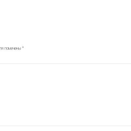
оля помечены
*