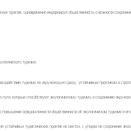
еских практик, одновременно информируя общественность о важности сохранен
ологического туризма
 воздействию туризма на окружающую среду, устойчивым практикам и страт
 услуги, которые способствуют экологическому туризму и сохранению окружа
 повышение осведомленности общественности об экологическом туризме и его
ия устойчивых туристических практик на местах, с упором на сохранение экос