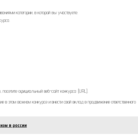
ваниями категории, в которой вы участвуете.
курса.
посетите официальный веб-сайт конкурса: [URL].
е в этом важном конкурсе и внести свой вклад в продвижение ответственного
изм в россии