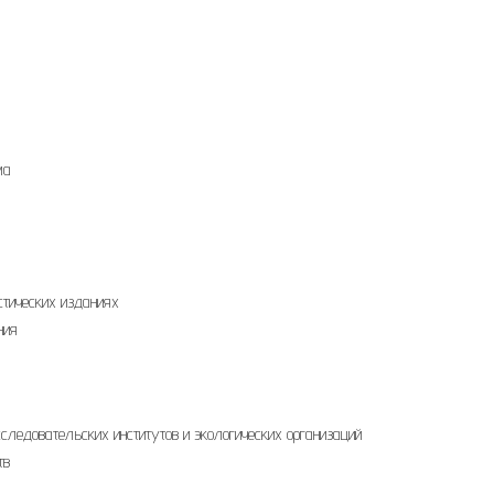
ма
тических изданиях
ния
сследовательских институтов и экологических организаций
тв