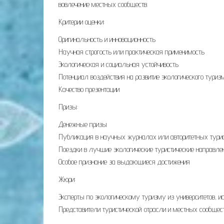
вовлечение местных сообществ.
Критерии оценки:
Оригинальность и инновационность
Научная строгость или практическая применимость
Экологическая и социальная устойчивость
Потенциал воздействия на развитие экологического туриз
Качество презентации
Призы:
Денежные призы
Публикация в научных журналах или авторитетных турис
Поездки в лучшие экологические туристические направле
Особое признание за выдающиеся достижения
Жюри:
Эксперты по экологическому туризму из университетов, и
Представители туристической отрасли и местных сообщес