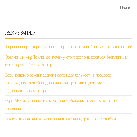
Найти:
СВЕЖИЕ ЗАПИСИ
Загранпаспорт старого и нового образца: какой выбрать для путешествий
Ювелирный мир Таиланда: почему стоит воспользоваться бесплатным
трансфером в Gems Gallery
Формирование основ педагогической деятельности в процессе
прохождения летней педагогической практики в детских
оздоровительных центрах
Курс AFF для новичка: как устроено обучение самостоятельным
прыжкам
Где искать дешёвые туры: восемь сервисов, фильтры и ошибки