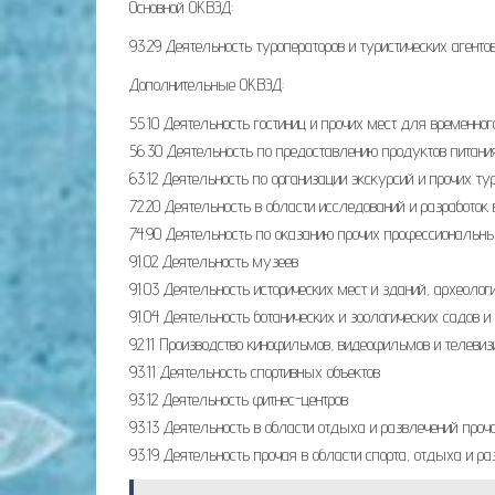
Основной ОКВЭД:
93.29 Деятельность туроператоров и туристических агенто
Дополнительные ОКВЭД:
55.10 Деятельность гостиниц и прочих мест для временно
56.30 Деятельность по предоставлению продуктов питания
63.12 Деятельность по организации экскурсий и прочих ту
72.20 Деятельность в области исследований и разработок 
74.90 Деятельность по оказанию прочих профессиональны
91.02 Деятельность музеев
91.03 Деятельность исторических мест и зданий, археолог
91.04 Деятельность ботанических и зоологических садов 
92.11 Производство кинофильмов, видеофильмов и телеви
93.11 Деятельность спортивных объектов
93.12 Деятельность фитнес-центров
93.13 Деятельность в области отдыха и развлечений проч
93.19 Деятельность прочая в области спорта, отдыха и ра