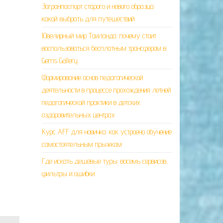
Загранпаспорт старого и нового образца:
какой выбрать для путешествий
Ювелирный мир Таиланда: почему стоит
воспользоваться бесплатным трансфером в
Gems Gallery
Формирование основ педагогической
деятельности в процессе прохождения летней
педагогической практики в детских
оздоровительных центрах
Курс AFF для новичка: как устроено обучение
самостоятельным прыжкам
Где искать дешёвые туры: восемь сервисов,
фильтры и ошибки