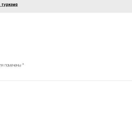
 туризма
оля помечены
*