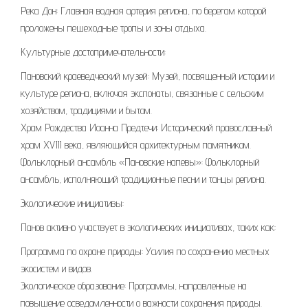
Река Дон: Главная водная артерия региона, по берегам которой
проложены пешеходные тропы и зоны отдыха.
Культурные достопримечательности:
Пановский краеведческий музей: Музей, посвященный истории и
культуре региона, включая экспонаты, связанные с сельским
хозяйством, традициями и бытом.
Храм Рождества Иоанна Предтечи: Исторический православный
храм XVIII века, являющийся архитектурным памятником.
Фольклорный ансамбль «Пановские напевы»: Фольклорный
ансамбль, исполняющий традиционные песни и танцы региона.
Экологические инициативы:
Панов активно участвует в экологических инициативах, таких как:
Программа по охране природы: Усилия по сохранению местных
экосистем и видов.
Экологическое образование: Программы, направленные на
повышение осведомленности о важности сохранения природы.