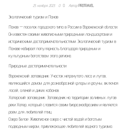
25 ноября 2023
0
Автор
PROTRAVEL
Экологический туризм и Панов
Панов — поселок городского типа в России в Воронежской области.
Он известен своими живописными природными ландшафтами и
историческими достопримечательностями. Экологический туризм в
Панове набирает популярность благодаря природным и
культурным богатствам этого региона.
Природные достопримечательности:
Воронежский заповедник: Участок нетронутого леса и лугов,
являющийся домом для разнообразной флоры и фауны, включая
лосей, оленей и диких кабанов.
Хоперский заповедник: Заповедник на территории заливных лугов
реки Хопер, который славится своим биоразнообразием и является
раем для любителей птиц.
Озеро Белое: Живописное озеро с чистой водой и богатым
подводным миром, привлекающее любителей водного туризма.