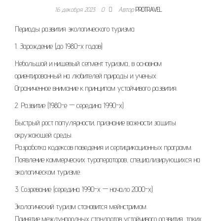
16 декабря 2023
0
Автор
PROTRAVEL
Периоды развития экологического туризма
1. Зарождение (до 1980-х годов)
Небольшой и нишевый сегмент туризма, в основном
ориентированный на любителей природы и ученых.
Ограниченное внимание к принципам устойчивого развития.
2. Развитие (1980-е — середина 1990-х)
Быстрый рост популярности, признание важности защиты
окружающей среды.
Разработка кодексов поведения и сертификационных программ.
Появление коммерческих туроператоров, специализирующихся на
экологическом туризме.
3. Созревание (середина 1990-х — начало 2000-х)
Экологический туризм становится мейнстримом.
Принятие международных стандартов устойчивого развития, таких