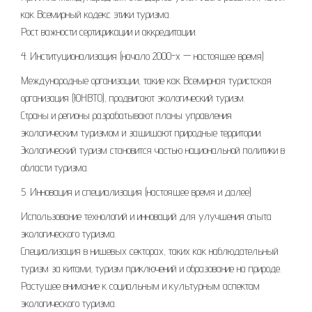
как Всемирный кодекс этики туризма.
Рост важности сертификации и аккредитации.
4. Институционализация (начало 2000-х — настоящее время)
Международные организации, такие как Всемирная туристская
организация (ЮНВТО), продвигают экологический туризм.
Страны и регионы разрабатывают планы управления
экологическим туризмом и защищают природные территории.
Экологический туризм становится частью национальной политики в
области туризма.
5. Инновация и специализация (настоящее время и далее)
Использование технологий и инноваций для улучшения опыта
экологического туризма.
Специализация в нишевых секторах, таких как наблюдательный
туризм за китами, туризм приключений и образование на природе.
Растущее внимание к социальным и культурным аспектам
экологического туризма.