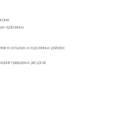
рсами
ских проблемах
итие в сельских и отдаленных районах
охране природных ресурсов