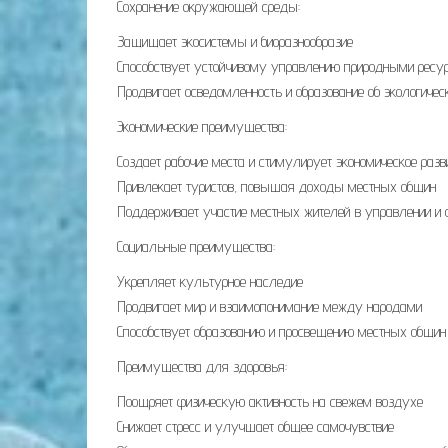
Сохранение окружающей среды:
Защищает экосистемы и биоразнообразие
Способствует устойчивому управлению природными ресу
Продвигает осведомленность и образование об экологиче
Экономические преимущества:
Создает рабочие места и стимулирует экономическое разв
Привлекает туристов, повышая доходы местных общин
Поддерживает участие местных жителей в управлении и 
Социальные преимущества:
Укрепляет культурное наследие
Продвигает мир и взаимопонимание между народами
Способствует образованию и просвещению местных общин
Преимущества для здоровья:
Поощряет физическую активность на свежем воздухе
Снижает стресс и улучшает общее самочувствие