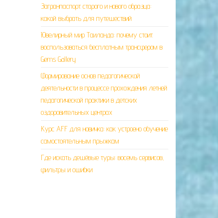
Загранпаспорт старого и нового образца:
какой выбрать для путешествий
Ювелирный мир Таиланда: почему стоит
воспользоваться бесплатным трансфером в
Gems Gallery
Формирование основ педагогической
деятельности в процессе прохождения летней
педагогической практики в детских
оздоровительных центрах
Курс AFF для новичка: как устроено обучение
самостоятельным прыжкам
Где искать дешёвые туры: восемь сервисов,
фильтры и ошибки