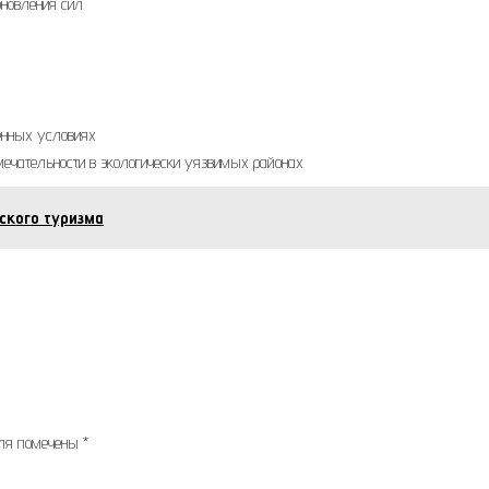
бновления сил
венных условиях
мечательности в экологически уязвимых районах
ского туризма
оля помечены
*