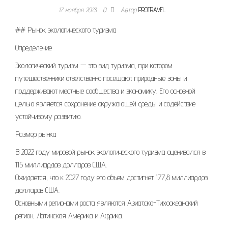
17 ноября 2023
0
Автор
PROTRAVEL
## Рынок экологического туризма
Определение
Экологический туризм — это вид туризма, при котором
путешественники ответственно посещают природные зоны и
поддерживают местные сообщества и экономику. Его основной
целью является сохранение окружающей среды и содействие
устойчивому развитию.
Размер рынка
В 2022 году мировой рынок экологического туризма оценивался в
115 миллиардов долларов США.
Ожидается, что к 2027 году его объем достигнет 177,8 миллиардов
долларов США.
Основными регионами роста являются Азиатско-Тихоокеанский
регион, Латинская Америка и Африка.