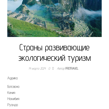
Страны развивающие
экологический туризм
14 марта 2024
0
Автор
PROTRAVEL
Африка
Ботсвана
Кения
Намибия
Руанда