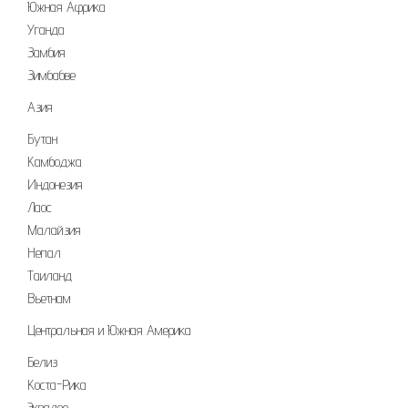
Южная Африка
Уганда
Замбия
Зимбабве
Азия
Бутан
Камбоджа
Индонезия
Лаос
Малайзия
Непал
Таиланд
Вьетнам
Центральная и Южная Америка
Белиз
Коста-Рика
Эквадор