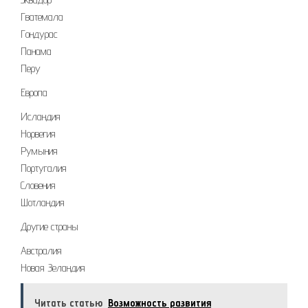
Гватемала
Гондурас
Панама
Перу
Европа
Исландия
Норвегия
Румыния
Португалия
Словения
Шотландия
Другие страны
Австралия
Новая Зеландия
Читать статью
Возможность развития