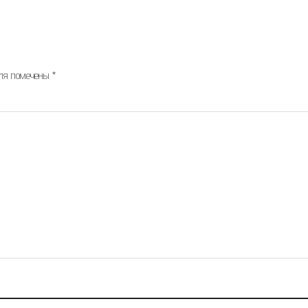
оля помечены
*