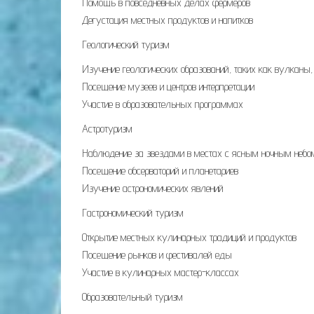
Помощь в повседневных делах фермеров
Дегустация местных продуктов и напитков
Геологический туризм
Изучение геологических образований, таких как вулканы
Посещение музеев и центров интерпретации
Участие в образовательных программах
Астротуризм
Наблюдение за звездами в местах с ясным ночным небо
Посещение обсерваторий и планетариев
Изучение астрономических явлений
Гастрономический туризм
Открытие местных кулинарных традиций и продуктов
Посещение рынков и фестивалей еды
Участие в кулинарных мастер-классах
Образовательный туризм