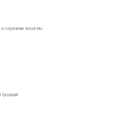
 и сохранении экосистем
и традиций