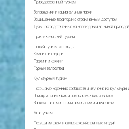
Природоохранный туризм
Заповедники и национальные парки
Защищенные территории с ограниченным доступом
Туры, сосредоточенные на наблюдении за дикой природой
Приключенческий туризм
Пеший туризм и походы
Кемпинг и сафари
Рафтинг и каякинг
Горный велосипед
Культурный туризм
Посещение коренных сообществ и изучение их культуры 
Осмотр исторических и археологических объектов
Знакомство с местными ремеслами и искусством
Агротуризм
Посещение ферм и сельскохозяйственных угодий