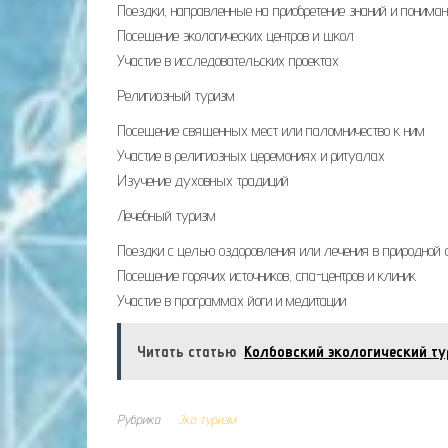
Поездки, направленные на приобретение знаний и понима
Посещение экологических центров и школ
Участие в исследовательских проектах
Религиозный туризм
Посещение священных мест или паломничество к ним
Участие в религиозных церемониях и ритуалах
Изучение духовных традиций
Лечебный туризм
Поездки с целью оздоровления или лечения в природной 
Посещение горячих источников, спа-центров и клиник
Участие в программах йоги и медитации
Читать статью
Колбовский экологический ту
Рубрика
Эко туризм