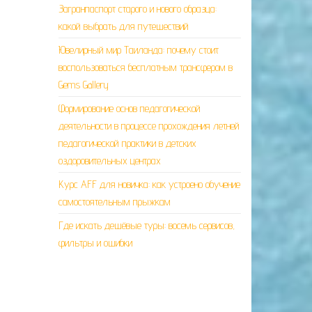
Загранпаспорт старого и нового образца:
какой выбрать для путешествий
Ювелирный мир Таиланда: почему стоит
воспользоваться бесплатным трансфером в
Gems Gallery
Формирование основ педагогической
деятельности в процессе прохождения летней
педагогической практики в детских
оздоровительных центрах
Курс AFF для новичка: как устроено обучение
самостоятельным прыжкам
Где искать дешёвые туры: восемь сервисов,
фильтры и ошибки