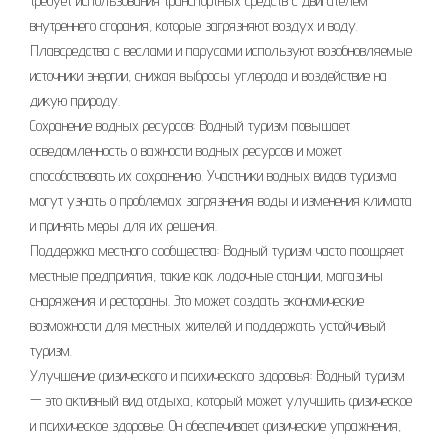
требует использования транспортных средств с двигателем
внутреннего сгорания, которые загрязняют воздух и воду.
Плавсредства с веслами и парусами используют возобновляемые
источники энергии, снижая выбросы углерода и воздействие на
дикую природу.
Сохранение водных ресурсов: Водный туризм повышает
осведомленность о важности водных ресурсов и может
способствовать их сохранению. Участники водных видов туризма
могут узнать о проблемах загрязнения воды и изменения климата
и принять меры для их решения.
Поддержка местного сообщества: Водный туризм часто поощряет
местные предприятия, такие как лодочные станции, магазины
снаряжения и рестораны. Это может создать экономические
возможности для местных жителей и поддержать устойчивый
туризм.
Улучшение физического и психического здоровья: Водный туризм
— это активный вид отдыха, который может улучшить физическое
и психическое здоровье. Он обеспечивает физические упражнения,