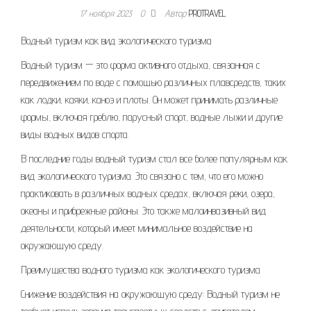
17 ноября 2023
0
Автор
PROTRAVEL
Водный туризм как вид экологического туризма
Водный туризм — это форма активного отдыха, связанная с
передвижением по воде с помощью различных плавсредств, таких
как лодки, каяки, каноэ и плоты. Он может принимать различные
формы, включая греблю, парусный спорт, водные лыжи и другие
виды водных видов спорта.
В последние годы водный туризм стал все более популярным как
вид экологического туризма. Это связано с тем, что его можно
практиковать в различных водных средах, включая реки, озера,
океаны и прибрежные районы. Это также малоинвазивный вид
деятельности, который имеет минимальное воздействие на
окружающую среду.
Преимущества водного туризма как экологического туризма
Снижение воздействия на окружающую среду: Водный туризм не