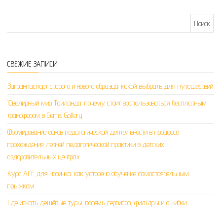
Найти:
СВЕЖИЕ ЗАПИСИ
Загранпаспорт старого и нового образца: какой выбрать для путешествий
Ювелирный мир Таиланда: почему стоит воспользоваться бесплатным
трансфером в Gems Gallery
Формирование основ педагогической деятельности в процессе
прохождения летней педагогической практики в детских
оздоровительных центрах
Курс AFF для новичка: как устроено обучение самостоятельным
прыжкам
Где искать дешёвые туры: восемь сервисов, фильтры и ошибки